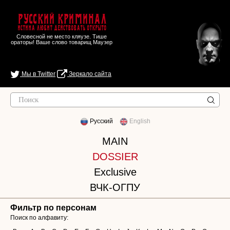
Русский Криминал
Истина любит действовать открыто
Словесной не место кляузе. Тише
ораторы! Ваше слово товарищ Маузер
Мы в Twitter
Зеркало сайта
Русский
English
MAIN
DOSSIER
Exclusive
ВЧК-ОГПУ
Фильтр по персонам
Поиск по алфавиту: