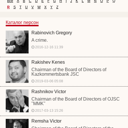
Все
A
B
C
D
E
F
G
H
I
J
K
L
M
N
O
P
Q
R
S
T
U
V
W
X
Y
Z
Каталог персон
Rabinovich Gregory
A crime.
2016-12-16 11:39
Rakishev Kenes
Chairman of the Board of Directors of
Kazkommertsbank JSC
2019-03-06 05:08
Rashnikov Victor
Chairman of the Board of Directors of OJSC
"MMK"
2017-03-13 15:26
Remsha Victor