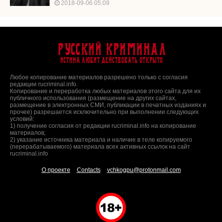
2018-09-06 05:09
Русский Криминал
Истина любит действовать открыто
Любое копирование материалов разрешено только с согласия
редакции rucriminal.info.
Копирование и переработка любых материалов этого сайта для их
публичного использования (размещение на других сайтах,
размещение в электронных СМИ, публикации в печатных изданиях и
прочее) разрешается исключительно при выполнении следующих
условий:
1) получение согласия от редакции rucriminal.info на копирование
материалов;
2) указание источника материала и наличие в теле копируемого
(перерабатываемого) материала всех активных ссылок на сайт
rucriminal.info
О проекте
Contacts
vchkogpu@protonmail.com