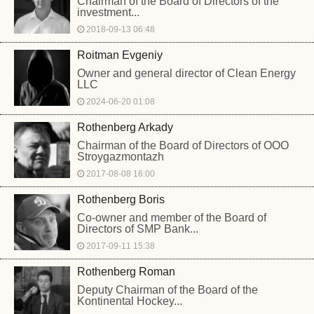
Chairman of the Board of Directors of the
investment...
2018-09-13 06:48
Roitman Evgeniy
Owner and general director of Clean Energy
LLC
2024-06-20 01:08
Rothenberg Arkady
Chairman of the Board of Directors of OOO
Stroygazmontazh
2017-08-08 16:00
Rothenberg Boris
Co-owner and member of the Board of
Directors of SMP Bank...
2017-09-11 15:38
Rothenberg Roman
Deputy Chairman of the Board of the
Kontinental Hockey...