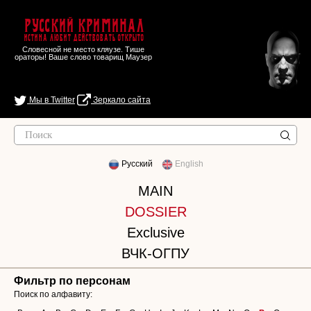
Русский Криминал
Истина любит действовать открыто
Словесной не место кляузе. Тише
ораторы! Ваше слово товарищ Маузер
Мы в Twitter
Зеркало сайта
Русский
English
MAIN
DOSSIER
Exclusive
ВЧК-ОГПУ
Фильтр по персонам
Поиск по алфавиту: