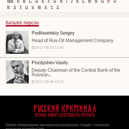
Все
A
B
C
D
E
F
G
H
I
J
K
L
M
N
O
P
Q
R
S
T
U
V
W
X
Y
Z
Каталог персон
Podlissetskiy Sergey
Head of Rus-Oil Management Company
2017-06-15 12:04
Pozdyshev Vasily
Deputy Chairman of the Central Bank of the
Russian...
2017-09-04 14:15
Русский Криминал
Истина любит действовать открыто
Любое копирование материалов разрешено только с согласия