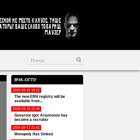
есной не место кляузе. Тише
аторы! Ваше слово товарищ
Маузер
ВЧК-ОГПУ
2026-03-25 18:22
The new ERN registry will be
available from...
2026-03-23 22:49
Governor Igor Artamonov has
become a recruiter
2026-03-12 21:41
Monopoly Has Sinked