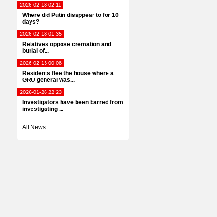
2026-02-18 02:11
Where did Putin disappear to for 10
days?
2026-02-18 01:35
Relatives oppose cremation and
burial of...
2026-02-13 00:08
Residents flee the house where a
GRU general was...
2026-01-26 22:23
Investigators have been barred from
investigating ...
All News