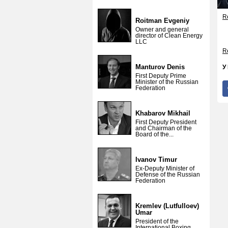
Re
Roitman Evgeniy
Owner and general
director of Clean Energy
LLC
Re
Manturov Denis
У
First Deputy Prime
Minister of the Russian
Federation
Khabarov Mikhail
First Deputy President
and Chairman of the
Board of the...
Ivanov Timur
Ex-Deputy Minister of
Defense of the Russian
Federation
Kremlev (Lutfulloev)
Umar
President of the
International Boxing