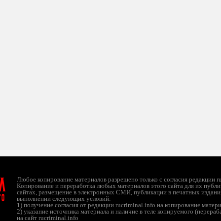
л
Любое копирование материалов разрешено только с согласия редакции ruc
Копирование и переработка любых материалов этого сайта для их публи
сайтах, размещение в электронных СМИ, публикации в печатных издани
ТО
выполнении следующих условий:
1) получение согласия от редакции rucriminal.info на копирование матер
2) указание источника материала и наличие в теле копируемого (перера
на сайт rucriminal.info