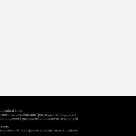
riminal.info.
чного использования (размещение на других
ях и прочее) разрешается исключительно при
иалов;
батываемого) материала всех активных ссылок