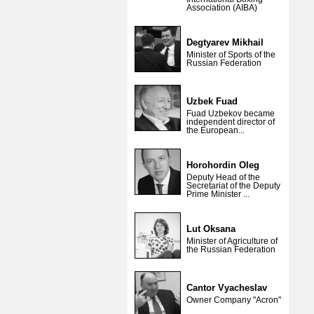
Association (AIBA)
Degtyarev Mikhail
Minister of Sports of the
Russian Federation
Uzbek Fuad
Fuad Uzbekov became
independent director of
the European...
Horohordin Oleg
Deputy Head of the
Secretariat of the Deputy
Prime Minister ...
Lut Oksana
Minister of Agriculture of
the Russian Federation
Cantor Vyacheslav
Owner Company "Acron"