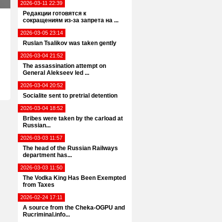
2026-03-11 22:39
Редакции готовятся к
сокращениям из-за запрета на ...
2026-03-05 23:14
Ruslan Tsalikov was taken gently
2026-03-04 21:52
The assassination attempt on
General Alekseev led ...
2026-03-04 20:52
Socialite sent to pretrial detention
2026-03-04 18:52
Bribes were taken by the carload at
Russian...
2026-03-03 11:57
The head of the Russian Railways
department has...
2026-03-03 11:50
The Vodka King Has Been Exempted
from Taxes
2026-02-24 17:11
A source from the Cheka-OGPU and
Rucriminal.info...