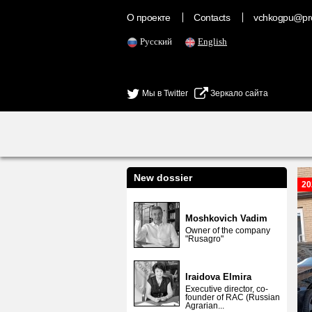
О проекте
Contacts
vchkogpu@pr
Русский
English
Мы в Twitter
Зеркало сайта
New dossier
20
Moshkovich Vadim
Owner of the company
"Rusagro"
Iraidova Elmira
Executive director, co-
founder of RAC (Russian
Agrarian...