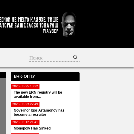
есной не место кляузе. Тише
аторы! Ваше слово товарищ
Маузер
ВЧК-ОГПУ
2026-03-25 18:22
The new ERN registry will be
available from...
2026-03-23 22:49
Governor Igor Artamonov has
become a recruiter
2026-03-12 21:41
Monopoly Has Sinked