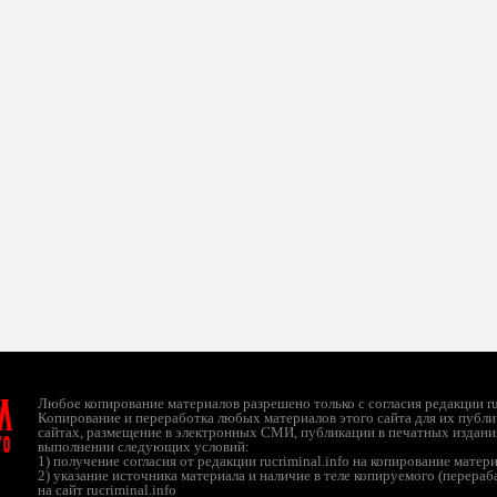
л
Любое копирование материалов разрешено только с согласия редакции ruc
Копирование и переработка любых материалов этого сайта для их публи
сайтах, размещение в электронных СМИ, публикации в печатных издани
ТО
выполнении следующих условий:
1) получение согласия от редакции rucriminal.info на копирование матер
2) указание источника материала и наличие в теле копируемого (перера
на сайт rucriminal.info