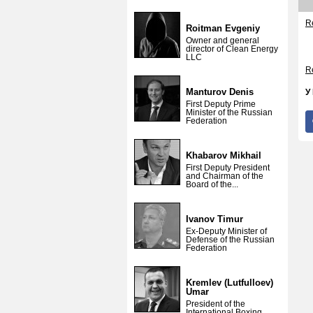
Re
Roitman Evgeniy
Owner and general
director of Clean Energy
LLC
Re
Manturov Denis
У
First Deputy Prime
Minister of the Russian
Federation
Khabarov Mikhail
First Deputy President
and Chairman of the
Board of the...
Ivanov Timur
Ex-Deputy Minister of
Defense of the Russian
Federation
Kremlev (Lutfulloev)
Umar
President of the
International Boxing