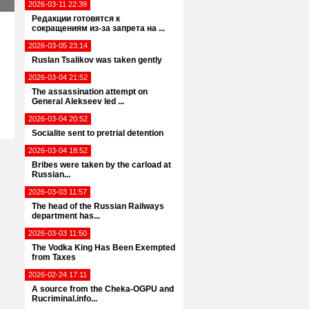
2026-03-11 22:39
Редакции готовятся к
сокращениям из-за запрета на ...
2026-03-05 23:14
Ruslan Tsalikov was taken gently
2026-03-04 21:52
The assassination attempt on
General Alekseev led ...
2026-03-04 20:52
Socialite sent to pretrial detention
2026-03-04 18:52
Bribes were taken by the carload at
Russian...
2026-03-03 11:57
The head of the Russian Railways
department has...
2026-03-03 11:50
The Vodka King Has Been Exempted
from Taxes
2026-02-24 17:11
A source from the Cheka-OGPU and
Rucriminal.info...