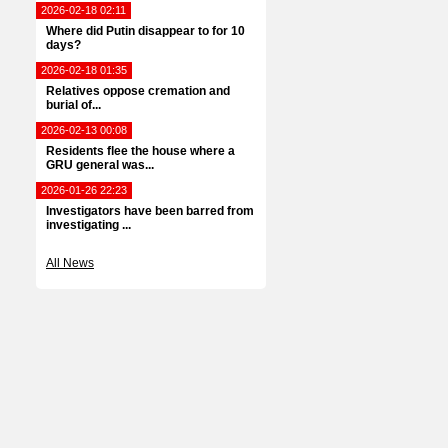
2026-02-18 02:11
Where did Putin disappear to for 10
days?
2026-02-18 01:35
Relatives oppose cremation and
burial of...
2026-02-13 00:08
Residents flee the house where a
GRU general was...
2026-01-26 22:23
Investigators have been barred from
investigating ...
All News