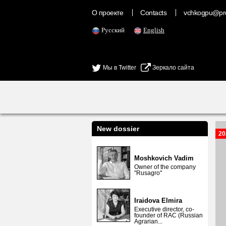
О проекте
Contacts
vchkogpu@pr
Русский
English
Мы в Twitter
Зеркало сайта
New dossier
20
Moshkovich Vadim
Owner of the company
"Rusagro"
Iraidova Elmira
Executive director, co-
founder of RAC (Russian
Agrarian...