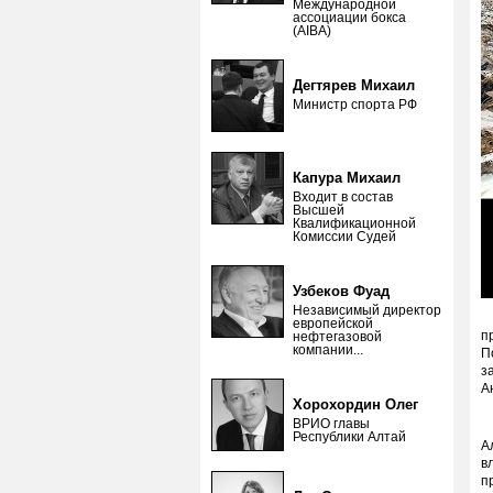
Международной
ассоциации бокса
(AIBA)
Дегтярев Михаил
Министр спорта РФ
Капура Михаил
Входит в состав
Высшей
Квалификационной
Комиссии Судей
Узбеков Фуад
Независимый директор
А
европейской
п
нефтегазовой
компании...
П
з
А
Хорохордин Олег
ВРИО главы
Республики Алтай
А
в
п