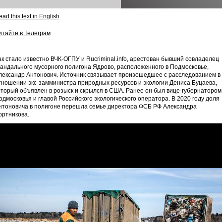
ad this text in English
итайте в Телеграм
ак стало известно ВЧК-ОГПУ и Rucriminal.info, арестован бывший совладелец
кандального мусорного полигона Ядрово, расположенного в Подмосковье,
лександр Антонович. Источник связывает произошедшее с расследованием в
тношении экс-замминистра природных ресурсов и экологии Дениса Буцаева,
оторый объявлен в розыск и скрылся в США. Ранее он был вице-губернатором
одмосковья и главой Российского экологического оператора. В 2020 году доля
нтоновича в полигоне перешла семье директора ФСБ РФ Александра
ортникова.