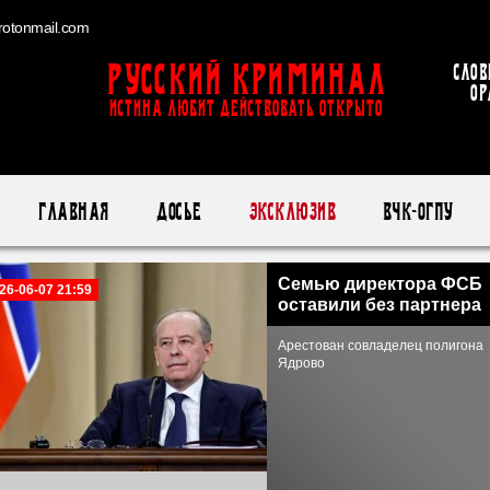
otonmail.com
Русский Криминал
Слов
ор
ИСТИНА ЛЮБИТ ДЕЙСТВОВАТЬ ОТКРЫТО
Главная
Досье
Эксклюзив
ВЧК-ОГПУ
Семью директора ФСБ
26-06-07 21:59
оставили без партнера
Арестован совладелец полигона
Ядрово