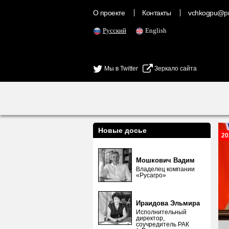
О проекте
Контакты
vchkogpu@pr
Русский
English
Мы в Twitter
Зеркало сайта
Новые досье
20
Мошкович Вадим
Владелец компании
«Русагро»
Ираидова Эльмира
Исполнительный
директор,
соучредитель РАК