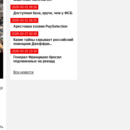
2026-03-31 08:26
Доступная база, круче, чем у ФСБ
2026-03-31 08:25
Арестован хозяин PaySelection
2026-03-27 00:30
Какие тайны скрывает российский
помощник Джеффри...
2026-03-25 19:30
Генерал Францишко бросил
подчиненных на рекорд
Все новости
ter
llscreen
Р.
ть