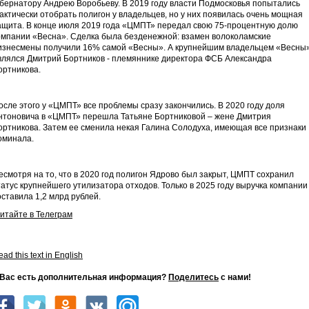
убернатору Андрею Воробьеву. В 2019 году власти Подмосковья попытались
актически отобрать полигон у владельцев, но у них появилась очень мощная
ащита. В конце июля 2019 года «ЦМПТ» передал свою 75-процентную долю
омпании «Весна». Сделка была безденежной: взамен волоколамские
изнесмены получили 16% самой «Весны». А крупнейшим владельцем «Весны
влялся Дмитрий Бортников - племяннике директора ФСБ Александра
ортникова.
осле этого у «ЦМПТ» все проблемы сразу закончились. В 2020 году доля
нтоновича в «ЦМПТ» перешла Татьяне Бортниковой – жене Дмитрия
ортникова. Затем ее сменила некая Галина Солодуха, имеющая все признаки
оминала.
есмотря на то, что в 2020 год полигон Ядрово был закрыт, ЦМПТ сохранил
татус крупнейшего утилизатора отходов. Только в 2025 году выручка компании
оставила 1,2 млрд рублей.
итайте в Телеграм
ad this text in English
 Вас есть дополнительная информация?
Поделитесь
с нами!