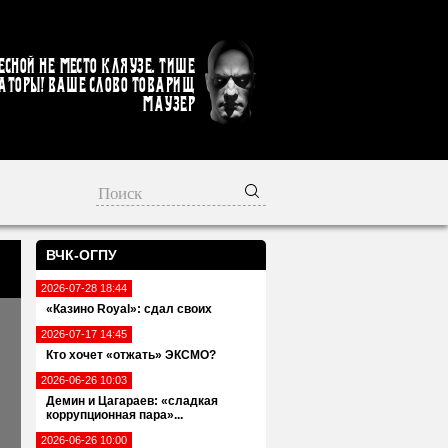
есной не место кляузе. Тише
аторы! Ваше слово товарищ
Маузер
ВЧК-ОГПУ
2026-07-28 18:44
«Казино Royal»: сдал своих
2026-07-17 14:45
Кто хочет «отжать» ЭКСМО?
2026-06-26 10:03
Демин и Цагараев: «сладкая
коррупционная пара»...
2026-06-26 10:00