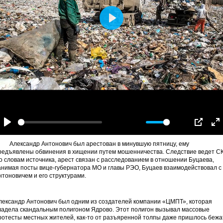
Play
-00:12
Play
Mute
Settings
PIP
En
fu
лександр Антонович был арестован в минувшую пятницу, ему
редъявлены обвинения в хищении путем мошенничества. Следствие ведет СК
о словам источника, арест связан с расследованием в отношении Буцаева,
анимая посты вице-губернатора МО и главы РЭО, Буцаев взаимодействовал с
нтоновичем и его структурами.
лександр Антонович был одним из создателей компании «ЦМПТ», которая
ладела скандальным полигоном Ядрово. Этот полигон вызывал массовые
ротесты местных жителей, как-то от разъяренной толпы даже пришлось бежа