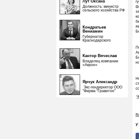
Лут Оксана
г
Должность: министр
ф
сельского хозяйства РФ
з
к
б
я
Кондратьев
Вениамин
Б
Губернатор
Краснодарского
П
А
Кантор Вячеслав
Б
Владелец компании
н
«Акрон»
Н
Ярчук Александр
с
Экс-гендиректор ООО
с
"Фирма "Гравитон"
Ч
Re
У