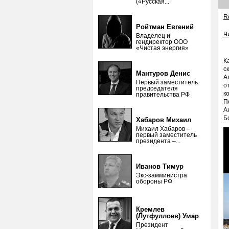
(«Русская...
Re
Ройтман Евгений
Ч
Владелец и
гендиректор ООО
«Чистая энергия»
К
с
Мантуров Денис
А
Первый заместитель
о
председателя
к
правительства РФ
П
А
Б
Хабаров Михаил
Михаил Хабаров –
первый заместитель
президента –...
Иванов Тимур
Экс-замминистра
обороны РФ
Кремлев
(Лутфуллоев) Умар
Президент