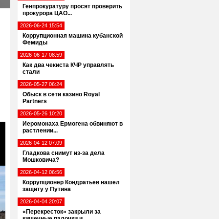
Генпрокуратуру просят проверить
прокурора ЦАО...
2026-06-24 15:54
Коррупционная машина кубанской
Фемиды
2026-06-17 08:59
Как два чекиста КЧР управлять
стали
2026-05-27 06:24
Обыск в сети казино Royal
Partners
2026-05-26 10:20
Иеромонаха Ермогена обвиняют в
растлении...
2026-04-12 07:09
Гладкова снимут из-за дела
Мошковича?
2026-04-12 06:56
Коррупционер Кондратьев нашел
защиту у Путина
2026-04-04 20:07
«Перекресток» закрыли за
кишечные палочки и...