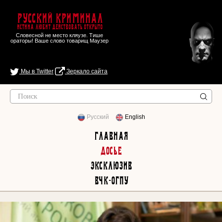
Русский Криминал
Истина любит действовать открыто
Словесной не место кляузе. Тише
ораторы! Ваше слово товарищ Маузер
Мы в Twitter
Зеркало сайта
Русский
English
Главная
Досье
Эксклюзив
ВЧК-ОГПУ