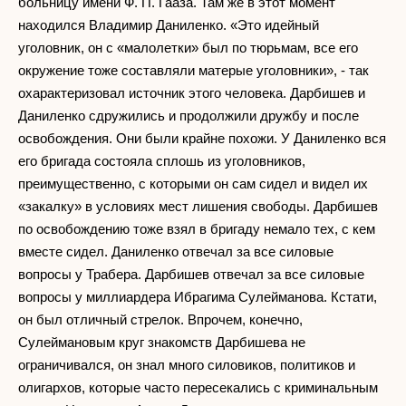
больницу имени Ф. П. Гааза. Там же в этот момент
находился Владимир Даниленко. «Это идейный
уголовник, он с «малолетки» был по тюрьмам, все его
окружение тоже составляли матерые уголовники», - так
охарактеризовал источник этого человека. Дарбишев и
Даниленко сдружились и продолжили дружбу и после
освобождения. Они были крайне похожи. У Даниленко вся
его бригада состояла сплошь из уголовников,
преимущественно, с которыми он сам сидел и видел их
«закалку» в условиях мест лишения свободы. Дарбишев
по освобождению тоже взял в бригаду немало тех, с кем
вместе сидел. Даниленко отвечал за все силовые
вопросы у Трабера. Дарбишев отвечал за все силовые
вопросы у миллиардера Ибрагима Сулейманова. Кстати,
он был отличный стрелок. Впрочем, конечно,
Сулеймановым круг знакомств Дарбишева не
ограничивался, он знал много силовиков, политиков и
олигархов, которые часто пересекались с криминальным