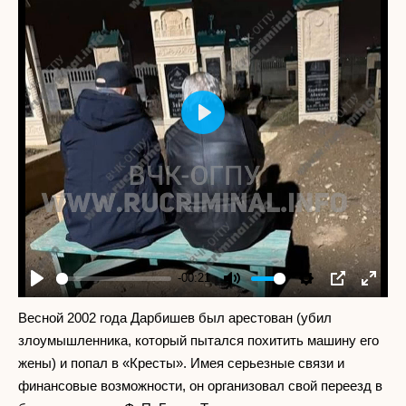
Play
-00:21
Play
Mute
Settings
PIP
Enter
fullscr
Весной 2002 года Дарбишев был арестован (убил
злоумышленника, который пытался похитить машину его
жены) и попал в «Кресты». Имея серьезные связи и
финансовые возможности, он организовал свой переезд в