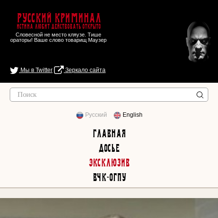
Русский Криминал
Истина любит действовать открыто
Словесной не место кляузе. Тише
ораторы! Ваше слово товарищ Маузер
Мы в Twitter
Зеркало сайта
Русский
English
Главная
Досье
Эксклюзив
ВЧК-ОГПУ