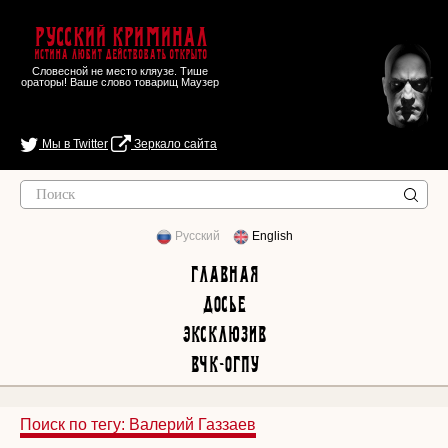
Русский Криминал
Истина любит действовать открыто
Словесной не место кляузе. Тише
ораторы! Ваше слово товарищ Маузер
Мы в Twitter
Зеркало сайта
Русский
English
Главная
Досье
Эксклюзив
ВЧК-ОГПУ
Поиск по тегу: Валерий Газзаев