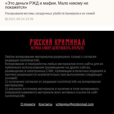
«Это деньги РЖД и мафии. Мало никому не
покажется»
Раскрываем мотивы загадочных убийств банкиров и их семей
2021-08-24 23:39
Русский Криминал
Истина любит действовать открыто
Любое копирование материалов разрешено только с согласия
редакции rucriminal.info.
Копирование и переработка любых материалов этого сайта для их
публичного использования (размещение на других сайтах,
размещение в электронных СМИ, публикации в печатных изданиях и
прочее) разрешается исключительно при выполнении следующих
условий:
1) получение согласия от редакции rucriminal.info на копирование
материалов;
2) указание источника материала и наличие в теле копируемого
(перерабатываемого) материала всех активных ссылок на сайт
rucriminal.info
О проекте
Контакты
vchkogpu@protonmail.com