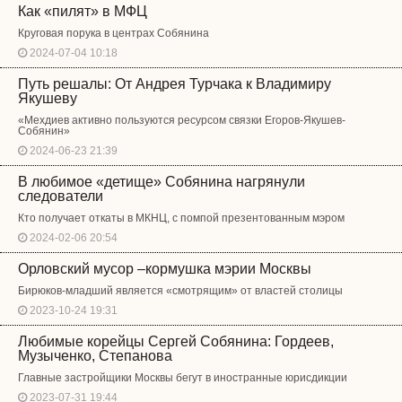
Как «пилят» в МФЦ
Круговая порука в центрах Собянина
2024-07-04 10:18
Путь решалы: От Андрея Турчака к Владимиру
Якушеву
«Мехдиев активно пользуются ресурсом связки Егоров-Якушев-
Собянин»
2024-06-23 21:39
В любимое «детище» Собянина нагрянули
следователи
Кто получает откаты в МКНЦ, с помпой презентованным мэром
2024-02-06 20:54
Орловский мусор –кормушка мэрии Москвы
Бирюков-младший является «смотрящим» от властей столицы
2023-10-24 19:31
Любимые корейцы Сергей Собянина: Гордеев,
Музыченко, Степанова
Главные застройщики Москвы бегут в иностранные юрисдикции
2023-07-31 19:44