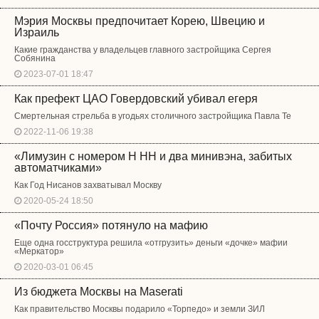
Мэрия Москвы предпочитает Корею, Швецию и
Израиль
Какие гражданства у владельцев главного застройщика Сергея
Собянина
2023-07-01 18:47
Как префект ЦАО Говердовский убивал егеря
Смертельная стрельба в угодьях столичного застройщика Павла Те
2022-11-06 19:38
«Лимузин с номером Н НН и два минивэна, забитых
автоматчиками»
Как Год Нисанов захватывал Москву
2020-05-24 18:50
«Почту Россия» потянуло на мафию
Еще одна госструктура решила «отгрузить» деньги «дочке» мафии
«Меркатор»
2020-03-01 06:45
Из бюджета Москвы на Maserati
Как правительство Москвы подарило «Торпедо» и земли ЗИЛ