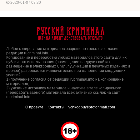
2020-01-07 03:30
Русский Криминал
Истина любит действовать открыто
Любое копирование материалов разрешено только с согласия
редакции rucriminal.info.
Копирование и переработка любых материалов этого сайта для их
публичного использования (размещение на других сайтах,
размещение в электронных СМИ, публикации в печатных изданиях и
прочее) разрешается исключительно при выполнении следующих
условий:
1) получение согласия от редакции rucriminal.info на копирование
материалов;
2) указание источника материала и наличие в теле копируемого
(перерабатываемого) материала всех активных ссылок на сайт
rucriminal.info
О проекте
Контакты
vchkogpu@protonmail.com