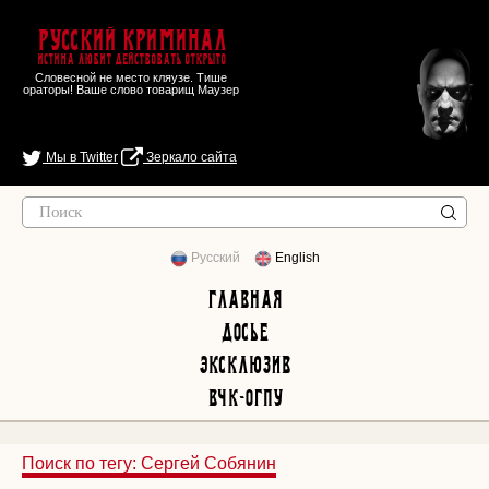
Русский Криминал
Истина любит действовать открыто
Словесной не место кляузе. Тише
ораторы! Ваше слово товарищ Маузер
Мы в Twitter
Зеркало сайта
Русский
English
Главная
Досье
Эксклюзив
ВЧК-ОГПУ
Поиск по тегу: Сергей Собянин