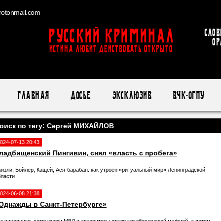
otonmail.com
Русский Криминал
Слов
ор
ИСТИНА ЛЮБИТ ДЕЙСТВОВАТЬ ОТКРЫТО
Главная
Досье
Эксклюзив
ВЧК-ОГПУ
оиск по тегу: Сергей МИХАЙЛОВ
024-07-13 20:43
ладбищенский Пингивин, снял «власть с пробега»
кизли, Бойлер, Кащей, Ася-барабан: как утроен «ритуальный мир» Ленинградской
бласти
024-06-08 21:38
Однажды в Санкт-Петербурге»