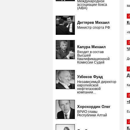
Международной
ассоциации бокса
М
(AIBA)
2
К
Дегтярев Михаил
Министр спорта РФ
«
2
Капура Михаил
Ч
Входит в состав
Высшей
Квалификационной
Д
Комиссии Судей
2
Д
Узбеков Фуад
Независимый директор
европейской
К
нефтегазовой
компании...
2
«
Хорохордин Олег
ВРИО главы
Е
Республики Алтай
2
К