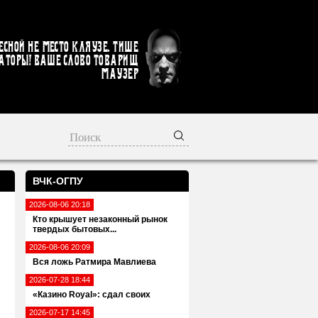
есной не место кляузе. Тише
аторы! Ваше слово товарищ
Маузер
ВЧК-ОГПУ
2026-08-06 20:18
Кто крышует незаконный рынок
твердых бытовых...
2026-08-06 20:09
Вся ложь Ратмира Мавлиева
2026-07-28 18:44
«Казино Royal»: сдал своих
2026-07-17 14:45