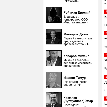
К
(«Русская...
на
2
Ройтман Евгений
К
Владелец и
гендиректор ООО
«Чистая энергия»
П
2
Мантуров Денис
«
Первый заместитель
председателя
правительства РФ
Ч
2
Хабаров Михаил
Я
Михаил Хабаров –
первый заместитель
президента –...
К
2
Иванов Тимур
Д
Экс-замминистра
обороны РФ
О
Кремлев
2
(Лутфуллоев) Умар
Ш
Президент