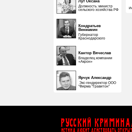
Лут Оксана
Должность: министр
И
сельского хозяйства РФ
Кондратьев
Вениамин
Губернатор
Краснодарского
Кантор Вячеслав
Владелец компании
«Акрон»
Ярчук Александр
Экс-гендиректор ООО
"Фирма "Гравитон"
Русский Кримина
ИСТИНА ЛЮБИТ ДЕЙСТВОВАТЬ ОТКРЫ