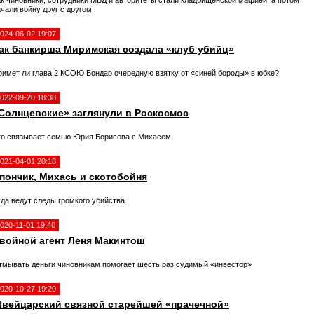
ак чиновники, сотрудники МВД и авторитеты стали кладбищенской мафией, а потом
чали войну друг с другом
024-06-02 19:07
ак банкирша Миримская создала «клуб убийц»
римет ли глава 2 КСОЮ Бондар очередную взятку от «синей бороды» в юбке?
022-09-20 18:38
Солнцевские» заглянули в Роскосмос
то связывает семью Юрия Борисова с Михасем
021-04-01 20:18
пончик, Михась и скотобойня
уда ведут следы громкого убийства
020-11-01 19:40
войной агент Леня Макинтош
тмывать деньги чиновникам помогает шесть раз судимый «инвестор»
020-10-27 19:20
вейцарский связной старейшей «прачечной»