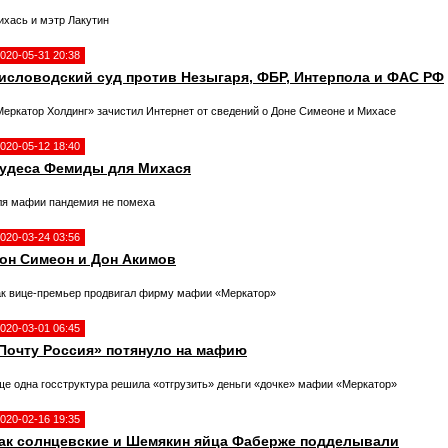
ихась и мэтр Лакутин
020-05-31 20:38
исловодский суд против Незыгаря, ФБР, Интерпола и ФАС РФ
Меркатор Холдинг» зачистил Интернет от сведений о Доне Симеоне и Михасе
020-05-12 18:40
удеса Фемиды для Михася
ля мафии пандемия не помеха
020-03-24 03:56
он Симеон и Дон Акимов
ак вице-премьер продвигал фирму мафии «Меркатор»
020-03-01 06:45
Почту Россия» потянуло на мафию
ще одна госструктура решила «отгрузить» деньги «дочке» мафии «Меркатор»
020-02-16 19:35
ак солнцевские и Шемякин яйца Фаберже подделывали