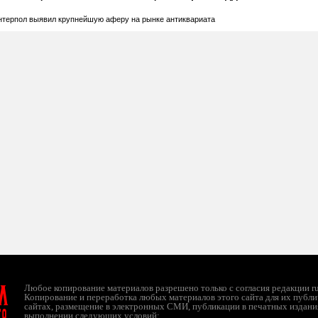
нтерпол выявил крупнейшую аферу на рынке антиквариата
л
Любое копирование материалов разрешено только с согласия редакции ruc
Копирование и переработка любых материалов этого сайта для их публи
сайтах, размещение в электронных СМИ, публикации в печатных издани
ТО
выполнении следующих условий: