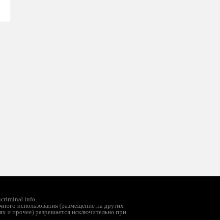
riminal.info.
чного использования (размещение на других
ях и прочее) разрешается исключительно при