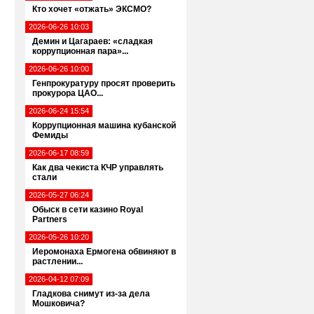
Кто хочет «отжать» ЭКСМО?
2026-06-26 10:03
Демин и Цагараев: «сладкая
коррупционная пара»...
2026-06-26 10:00
Генпрокуратуру просят проверить
прокурора ЦАО...
2026-06-24 15:54
Коррупционная машина кубанской
Фемиды
2026-06-17 08:59
Как два чекиста КЧР управлять
стали
2026-05-27 06:24
Обыск в сети казино Royal
Partners
2026-05-26 10:20
Иеромонаха Ермогена обвиняют в
растлении...
2026-04-12 07:09
Гладкова снимут из-за дела
Мошковича?