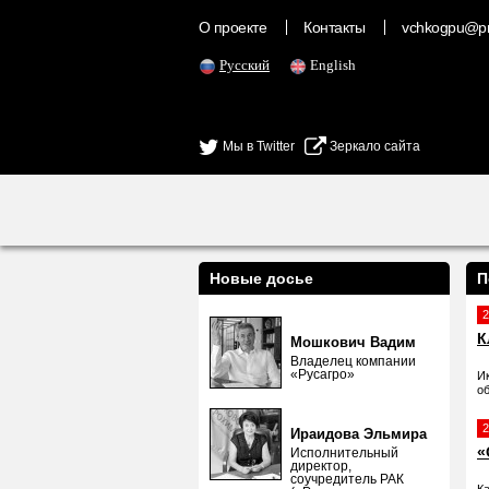
О проекте
Контакты
vchkogpu@pr
Русский
English
Мы в Twitter
Зеркало сайта
Новые досье
П
2
К
Мошкович Вадим
Владелец компании
«Русагро»
И
о
2
Ираидова Эльмира
«
Исполнительный
директор,
соучредитель РАК