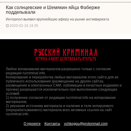
Как солнцевские и Шемякин яйца Фаберже
подделывали
Интерпол выявил крупнейшую аферу на рынке антиквариата
2020-02-16 19:35
Русский Криминал
Истина любит действовать открыто
Любое копирование материалов разрешено только с согласия
редакции rucriminal.info.
Копирование и переработка любых материалов этого сайта для их
публичного использования (размещение на других сайтах,
размещение в электронных СМИ, публикации в печатных изданиях и
прочее) разрешается исключительно при выполнении следующих
условий:
1) получение согласия от редакции rucriminal.info на копирование
материалов;
2) указание источника материала и наличие в теле копируемого
(перерабатываемого) материала всех активных ссылок на сайт
rucriminal.info
О проекте
Контакты
vchkogpu@protonmail.com