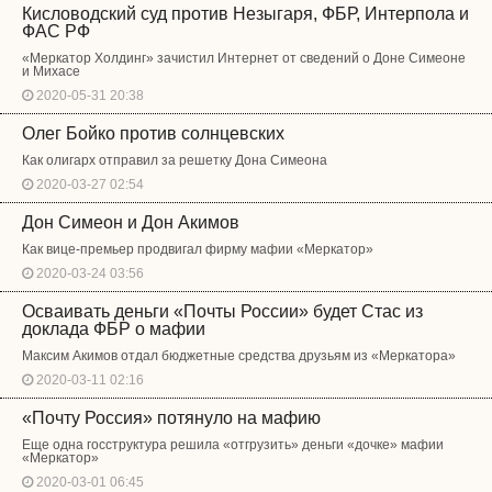
Кисловодский суд против Незыгаря, ФБР, Интерпола и
ФАС РФ
«Меркатор Холдинг» зачистил Интернет от сведений о Доне Симеоне
и Михасе
2020-05-31 20:38
Олег Бойко против солнцевских
Как олигарх отправил за решетку Дона Симеона
2020-03-27 02:54
Дон Симеон и Дон Акимов
Как вице-премьер продвигал фирму мафии «Меркатор»
2020-03-24 03:56
Осваивать деньги «Почты России» будет Стас из
доклада ФБР о мафии
Максим Акимов отдал бюджетные средства друзьям из «Меркатора»
2020-03-11 02:16
«Почту Россия» потянуло на мафию
Еще одна госструктура решила «отгрузить» деньги «дочке» мафии
«Меркатор»
2020-03-01 06:45