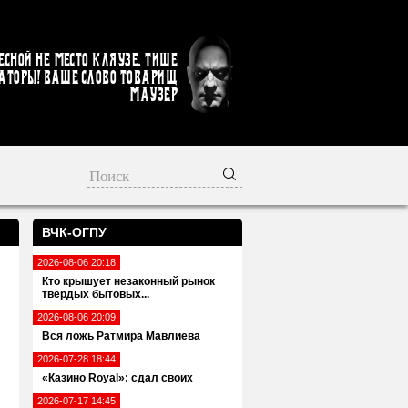
есной не место кляузе. Тише
аторы! Ваше слово товарищ
Маузер
ВЧК-ОГПУ
2026-08-06 20:18
Кто крышует незаконный рынок
твердых бытовых...
2026-08-06 20:09
Вся ложь Ратмира Мавлиева
2026-07-28 18:44
«Казино Royal»: сдал своих
2026-07-17 14:45