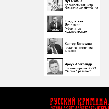
Лут Оксана
Должность: министр
сельского хозяйства РФ
Кондратьев
Вениамин
Губернатор
Краснодарского
Кантор Вячеслав
Владелец компании
«Акрон»
Ярчук Александр
Экс-гендиректор ООО
"Фирма "Гравитон"
Русский Кримина
ИСТИНА ЛЮБИТ ДЕЙСТВОВАТЬ ОТКРЫ