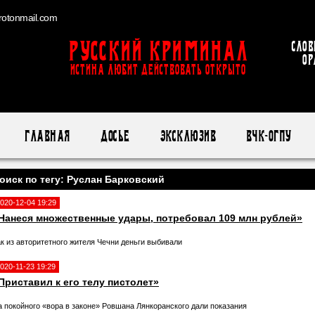
otonmail.com
Русский Криминал
Слов
ор
ИСТИНА ЛЮБИТ ДЕЙСТВОВАТЬ ОТКРЫТО
Главная
Досье
Эксклюзив
ВЧК-ОГПУ
оиск по тегу: Руслан Барковский
020-12-04 19:29
Нанеся множественные удары, потребовал 109 млн рублей»
ак из авторитетного жителя Чечни деньги выбивали
020-11-23 19:29
Приставил к его телу пистолет»
а покойного «вора в законе» Ровшана Лянкоранского дали показания