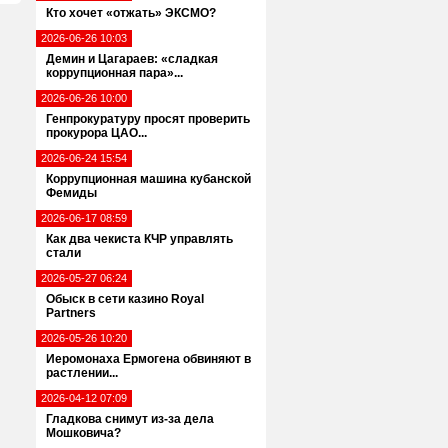
Кто хочет «отжать» ЭКСМО?
2026-06-26 10:03
Демин и Цагараев: «сладкая
коррупционная пара»...
2026-06-26 10:00
Генпрокуратуру просят проверить
прокурора ЦАО...
2026-06-24 15:54
Коррупционная машина кубанской
Фемиды
2026-06-17 08:59
Как два чекиста КЧР управлять
стали
2026-05-27 06:24
Обыск в сети казино Royal
Partners
2026-05-26 10:20
Иеромонаха Ермогена обвиняют в
растлении...
2026-04-12 07:09
Гладкова снимут из-за дела
Мошковича?