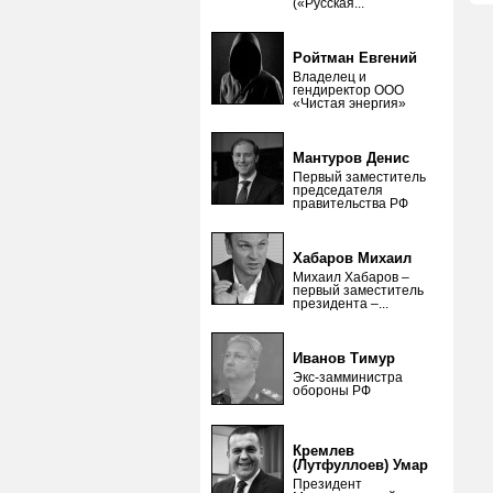
(«Русская...
Ройтман Евгений
Владелец и
гендиректор ООО
«Чистая энергия»
Мантуров Денис
Первый заместитель
председателя
правительства РФ
Хабаров Михаил
Михаил Хабаров –
первый заместитель
президента –...
Иванов Тимур
Экс-замминистра
обороны РФ
Кремлев
(Лутфуллоев) Умар
Президент