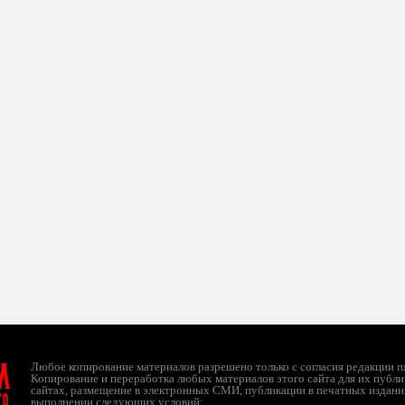
л
Любое копирование материалов разрешено только с согласия редакции ruc
Копирование и переработка любых материалов этого сайта для их публи
сайтах, размещение в электронных СМИ, публикации в печатных издани
ТО
выполнении следующих условий: