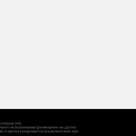
riminal.info.
чного использования (размещение на других
ях и прочее) разрешается исключительно при