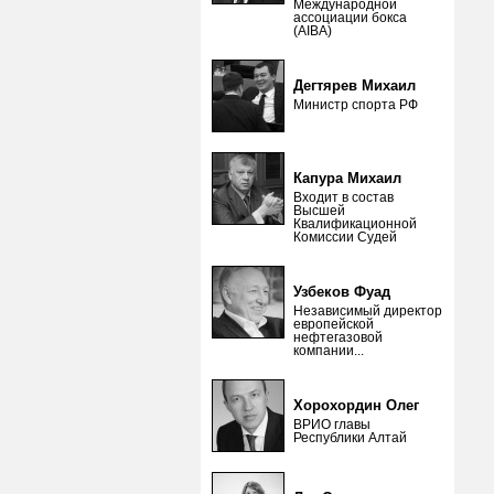
Международной
ассоциации бокса
(AIBA)
Дегтярев Михаил
Министр спорта РФ
Капура Михаил
Входит в состав
Высшей
Квалификационной
Комиссии Судей
Узбеков Фуад
Независимый директор
европейской
нефтегазовой
компании...
Хорохордин Олег
ВРИО главы
Республики Алтай