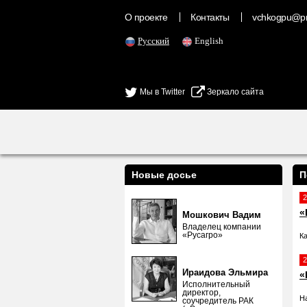
О проекте
Контакты
vchkogpu@pr
Русский
English
Мы в Twitter
Зеркало сайта
Новые досье
П
2
«
Мошкович Вадим
Владелец компании
«Русагро»
К
2
Ираидова Эльмира
«
Исполнительный
директор,
Н
соучредитель РАК