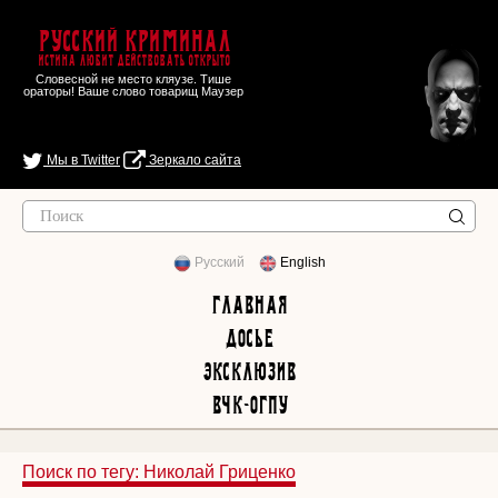
Русский Криминал
Истина любит действовать открыто
Словесной не место кляузе. Тише
ораторы! Ваше слово товарищ Маузер
Мы в Twitter
Зеркало сайта
Русский
English
Главная
Досье
Эксклюзив
ВЧК-ОГПУ
Поиск по тегу: Николай Гриценко