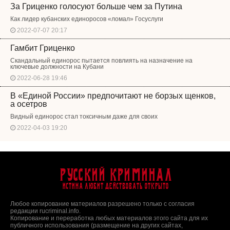
За Гриценко голосуют больше чем за Путина
Как лидер кубанских единоросов «ломал» Госуслуги
2022-07-07 20:17
Гамбит Гриценко
Скандальный единорос пытается повлиять на назначение на
ключевые должности на Кубани
2022-06-28 19:46
В «Единой России» предпочитают не борзых щенков,
а осетров
Видный единорос стал токсичным даже для своих
2022-04-03 19:20
Русский Криминал
Истина любит действовать открыто
Любое копирование материалов разрешено только с согласия
редакции rucriminal.info.
Копирование и переработка любых материалов этого сайта для их
публичного использования (размещение на других сайтах,