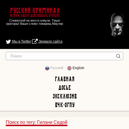
Русский Криминал
Истина любит действовать открыто
Словесной не место кляузе. Тише
ораторы! Ваше слово товарищ Маузер
Мы в Twitter
Зеркало сайта
Русский
English
Главная
Досье
Эксклюзив
ВЧК-ОГПУ
Поиск по тегу: Гилани Седой