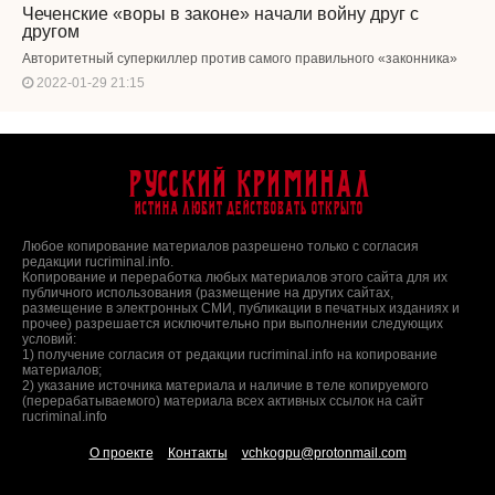
Чеченские «воры в законе» начали войну друг с
другом
Авторитетный суперкиллер против самого правильного «законника»
2022-01-29 21:15
Русский Криминал
Истина любит действовать открыто
Любое копирование материалов разрешено только с согласия
редакции rucriminal.info.
Копирование и переработка любых материалов этого сайта для их
публичного использования (размещение на других сайтах,
размещение в электронных СМИ, публикации в печатных изданиях и
прочее) разрешается исключительно при выполнении следующих
условий:
1) получение согласия от редакции rucriminal.info на копирование
материалов;
2) указание источника материала и наличие в теле копируемого
(перерабатываемого) материала всех активных ссылок на сайт
rucriminal.info
О проекте
Контакты
vchkogpu@protonmail.com