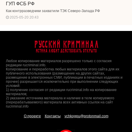
ГУП ФСБ РФ
Как контрразведчики захватили ТЭК Северо-Запада РФ
2025-05-20 20:43
Русский Криминал
Истина любит действовать открыто
Любое копирование материалов разрешено только с согласия
редакции rucriminal.info.
Копирование и переработка любых материалов этого сайта для их
публичного использования (размещение на других сайтах,
размещение в электронных СМИ, публикации в печатных изданиях и
прочее) разрешается исключительно при выполнении следующих
условий:
1) получение согласия от редакции rucriminal.info на копирование
материалов;
2) указание источника материала и наличие в теле копируемого
(перерабатываемого) материала всех активных ссылок на сайт
rucriminal.info
О проекте
Контакты
vchkogpu@protonmail.com