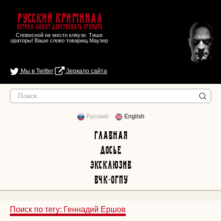
Русский Криминал
Истина любит действовать открыто
Словесной не место кляузе. Тише
ораторы! Ваше слово товарищ Маузер
Мы в Twitter
Зеркало сайта
Русский
English
Главная
Досье
Эксклюзив
ВЧК-ОГПУ
Поиск по тегу: Геннадий Ершов