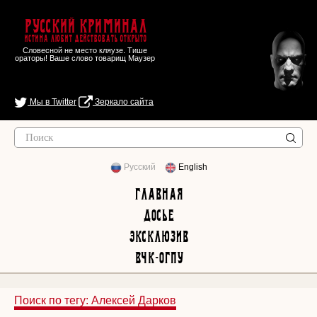
Русский Криминал
Истина любит действовать открыто
Словесной не место кляузе. Тише
ораторы! Ваше слово товарищ Маузер
Мы в Twitter
Зеркало сайта
Русский
English
Главная
Досье
Эксклюзив
ВЧК-ОГПУ
Поиск по тегу: Алексей Дарков