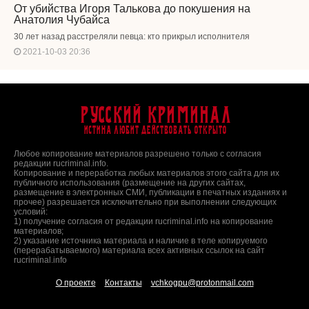
От убийства Игоря Талькова до покушения на
Анатолия Чубайса
30 лет назад расстреляли певца: кто прикрыл исполнителя
2021-10-03 20:36
Русский Криминал
Истина любит действовать открыто
Любое копирование материалов разрешено только с согласия
редакции rucriminal.info.
Копирование и переработка любых материалов этого сайта для их
публичного использования (размещение на других сайтах,
размещение в электронных СМИ, публикации в печатных изданиях и
прочее) разрешается исключительно при выполнении следующих
условий:
1) получение согласия от редакции rucriminal.info на копирование
материалов;
2) указание источника материала и наличие в теле копируемого
(перерабатываемого) материала всех активных ссылок на сайт
rucriminal.info
О проекте
Контакты
vchkogpu@protonmail.com