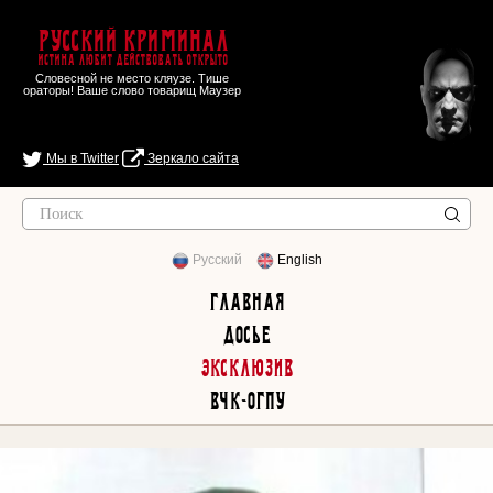
Русский Криминал
Истина любит действовать открыто
Словесной не место кляузе. Тише
ораторы! Ваше слово товарищ Маузер
Мы в Twitter
Зеркало сайта
Русский
English
Главная
Досье
Эксклюзив
ВЧК-ОГПУ