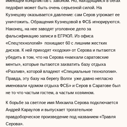
имеющей конфликтов с законом. Но, находящийся в бегах
педофил может быть очень серьезной силой. На
Кузнецову оказывается давление: сам Серов угрожает ее
уничтожить. Обращения Кузнецовой в ФСБ игнорируются.
Наконец, на нее заводят уголовное дело за
фальсификацию записи в ЕГРЮЛ. Из офиса
«Спецтехнологий» похищают 60 с лишним жестких
дисков. К ней приходят «ходоки» от Серова и пытаются
убедить в том, что на Серова «наехали саратовские
менты», которые пытаются захватить базу отдыха
«Разлив», которой владеют «Специальные технологии».
Правда, эту базу на берегу Волги уже давно негласно
именовали «домом отдыха ФСБ» и Серов в Саратове был
не то что частым гостем, а частым хозяином.
К борьбе за светлое имя Михаила Серова подключается
Андрей Караулов и выпускает трогательное
правдоборческое произведение под названием «Травля
Серова».