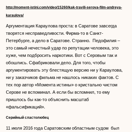
http://moment-istini.com/video/15260/kak-travili-serova-film-andreya-
karaulova/
Аргументация Караулова проста: в Саратове завсегда
творятся несправедливости. Фирма-то в Санкт-
Петербурге, а дело в Саратове. Странно. Педофилия –
это самый нечестный удар по репутации человека, это
хуже, чем подбросить наркотики. Вот с Серовым так и
обошлись. Сфабриковали дело. Для того, чтобы
аргументировать эту блестящую версию ни у Караулова,
ни у заказчиков фильма не нашлось никаких фактов. С
тех пор автор «Момента истины» о кристально чистом
Серове не вспоминал. А если бы вспомнил, то ему
пришлось бы как-то объяснить масштаб
«фальсификаций».
Серийный сластолюбец
11 июля 2016 года Саратовским областным судом был