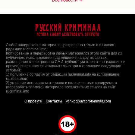
Русский Криминал
Истина любит действовать открыто
Любое копирование материалов разрешено только с согласия
редакции rucriminal.info.
Копирование и переработка любых материалов этого сайта для их
публичного использования (размещение на других сайтах,
размещение в электронных СМИ, публикации в печатных изданиях и
прочее) разрешается исключительно при выполнении следующих
условий:
1) получение согласия от редакции rucriminal.info на копирование
материалов;
2) указание источника материала и наличие в теле копируемого
(перерабатываемого) материала всех активных ссылок на сайт
rucriminal.info
О проекте
Контакты
vchkogpu@protonmail.com