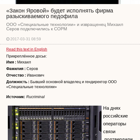
«Закон Яровой» будет исполнять фирма
разыскиваемого педофила
ООО «Специальные технологии» и извращенец Михаил
Серов подключились к СОРМ
2017-03-31 08:59
Read this text in English
Прикреплённое досье:
Имя :
Михаил
Фамилия :
Серов
Отчество :
Иванович
Должность :
Бывший основной владелец и гендиректор ООО
«Специальные технологии»
Источник:
Rucriminal
На днях
российские
операторы
связи
подтвердили