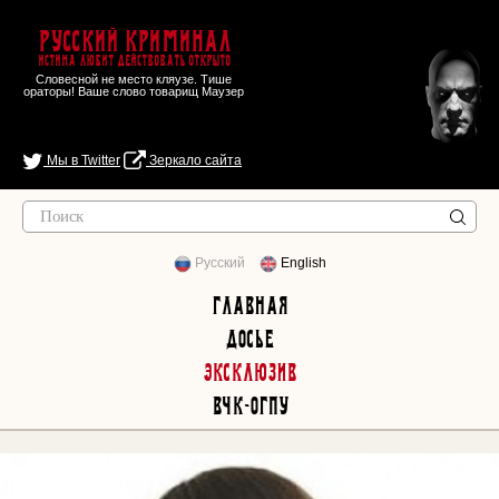
Русский Криминал
Истина любит действовать открыто
Словесной не место кляузе. Тише
ораторы! Ваше слово товарищ Маузер
Мы в Twitter
Зеркало сайта
Русский
English
Главная
Досье
Эксклюзив
ВЧК-ОГПУ