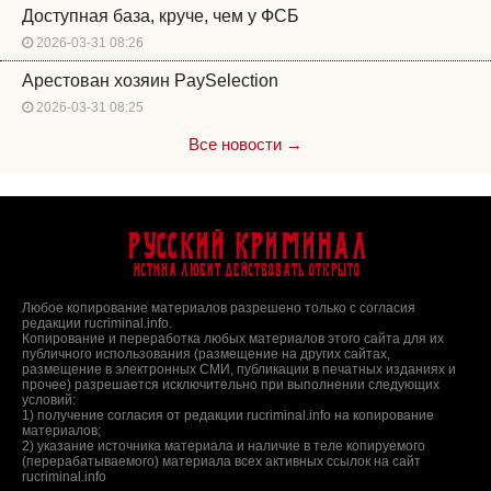
Доступная база, круче, чем у ФСБ
2026-03-31 08:26
Арестован хозяин PaySelection
2026-03-31 08:25
Все новости →
Русский Криминал
Истина любит действовать открыто
Любое копирование материалов разрешено только с согласия
редакции rucriminal.info.
Копирование и переработка любых материалов этого сайта для их
публичного использования (размещение на других сайтах,
размещение в электронных СМИ, публикации в печатных изданиях и
прочее) разрешается исключительно при выполнении следующих
условий:
1) получение согласия от редакции rucriminal.info на копирование
материалов;
2) указание источника материала и наличие в теле копируемого
(перерабатываемого) материала всех активных ссылок на сайт
rucriminal.info