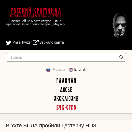
Русский Криминал
Истина любит действовать открыто
Словесной не место кляузе. Тише
ораторы! Ваше слово товарищ Маузер
Мы в Twitter
Зеркало сайта
Русский
English
Главная
Досье
Эксклюзив
ВЧК-ОГПУ
В Ухте БПЛА пробили цестерну НПЗ