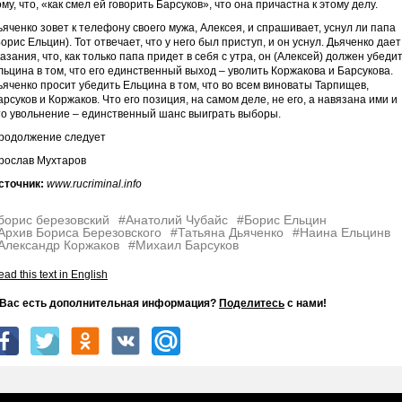
ому, что, «как смел ей говорить Барсуков», что она причастна к этому делу.
ьяченко зовет к телефону своего мужа, Алексея, и спрашивает, уснул ли папа
Борис Ельцин). Тот отвечает, что у него был приступ, и он уснул. Дьяченко дает
казания, что, как только папа придет в себя с утра, он (Алексей) должен убеди
льцина в том, что его единственный выход – уволить Коржакова и Барсукова.
ьяченко просит убедить Ельцина в том, что во всем виноваты Тарпищев,
арсуков и Коржаков. Что его позиция, на самом деле, не его, а навязана ими и
то увольнение – единственный шанс выиграть выборы.
родолжение следует
рослав Мухтаров
сточник:
www.rucriminal.info
борис березовский
#Анатолий Чубайс
#Борис Ельцин
Архив Бориса Березовского
#Татьяна Дьяченко
#Наина Ельцинв
Александр Коржаков
#Михаил Барсуков
ad this text in English
 Вас есть дополнительная информация?
Поделитесь
с нами!