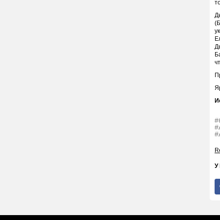
т
Д
(
у
Е
Д
Б
ч
П
Я
И
#
#
#
Re
У