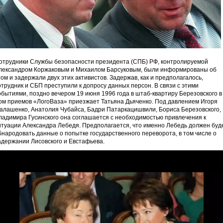
отрудники Службы безопасности президента (СПБ) РФ, контролируемой
лександром Коржаковым и Михаилом Барсуковым, были информированы об
том и задержали двух этих активистов. Задержав, как и предполагалось,
отрудник и СБП преступили к допросу данных персон. В связи с этими
обытиями, поздно вечером 19 июня 1996 года в штаб-квартиру Березовского в
ом приемов «ЛогоВаза» приезжает Татьяна Дьяченко. Под давлением Игоря
алашенко, Анатолия Чубайса, Бадри Патаркацишвили, Бориса Березовского,
ладимира Гусинского она соглашается с необходимостью привлечения к
итуации Александра Лебедя. Предполагается, что именно Лебедь должен буд
бнародовать данные о попытке государственного переворота, в том числе о
адержании Лисовского и Евстафьева.