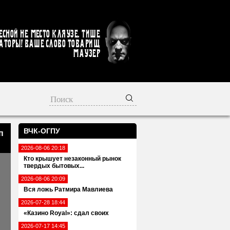
есной не место кляузе. Тише
аторы! Ваше слово товарищ
Маузер
ВЧК-ОГПУ
п
2026-08-06 20:18
Кто крышует незаконный рынок
твердых бытовых...
2026-08-06 20:09
Вся ложь Ратмира Мавлиева
2026-07-28 18:44
«Казино Royal»: сдал своих
2026-07-17 14:45