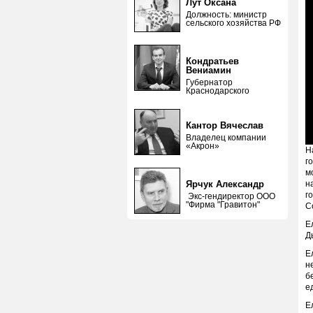
Лут Оксана
Должность: министр
сельского хозяйства РФ
Кондратьев
Вениамин
Губернатор
Краснодарского
Кантор Вячеслав
Владелец компании
«Акрон»
Н
г
м
н
Ярчук Александр
г
Экс-гендиректор ООО
"Фирма "Гравитон"
С
Е
Д
Е
н
б
е
Е