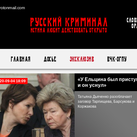
otonmail.com
Русский Криминал
Слов
ор
ИСТИНА ЛЮБИТ ДЕЙСТВОВАТЬ ОТКРЫТО
Главная
Досье
Эксклюзив
ВЧК-ОГПУ
«У Ельцина был присту
20-09-04 18:09
и он уснул»
Татьяна Дьяченко разоблачает
заговор Тарпищева, Барсукова и
Коржакова