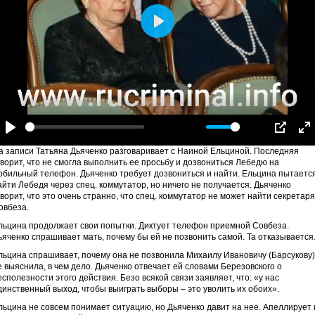
Play
-07:20
Play
Mute
Settings
PIP
En
а записи Татьяна Дьяченко разговаривает с Наиной Ельциной. Последняя
fu
оворит, что не смогла выполнить ее просьбу и дозвониться Лебедю на
обильный телефон. Дьяченко требует дозвониться и найти. Ельцина пытаетс
айти Лебедя через спец. коммутатор, но ничего не получается. Дьяченко
оворит, что это очень странно, что спец. коммутатор не может найти секретаря
овбеза.
льцина продолжает свои попытки. Диктует телефон приемной Совбеза.
ьяченко спрашивает мать, почему бы ей не позвонить самой. Та отказывается
льцина спрашивает, почему она не позвонила Михаилу Ивановичу (Барсукову)
е выяснила, в чем дело. Дьяченко отвечает ей словами Березовского о
есполезности этого действия. Безо всякой связи заявляет, что: «у нас
динственный выход, чтобы выиграть выборы – это уволить их обоих».
льцина не совсем понимает ситуацию, но Дьяченко давит на нее. Апеллирует 