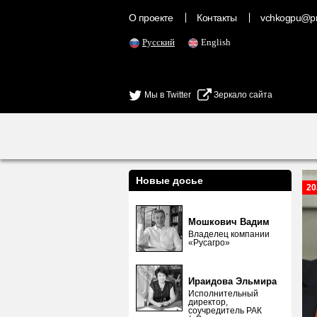
О проекте
Контакты
vchkogpu@pr
Русский
English
Мы в Twitter
Зеркало сайта
Новые досье
20
Мошкович Вадим
Владелец компании
«Русагро»
Ираидова Эльмира
Исполнительный
директор,
соучредитель РАК