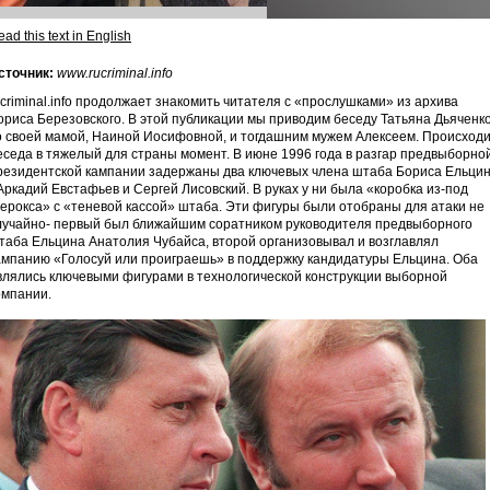
ad this text in English
сточник:
www.rucriminal.info
ucriminal.info продолжает знакомить читателя с «прослушками» из архива
ориса Березовского. В этой публикации мы приводим беседу Татьяна Дьяченк
о своей мамой, Наиной Иосифовной, и тогдашним мужем Алексеем. Происход
еседа в тяжелый для страны момент. В июне 1996 года в разгар предвыборно
резидентской кампании задержаны два ключевых члена штаба Бориса Ельци
 Аркадий Евстафьев и Сергей Лисовский. В руках у ни была «коробка из-под
серокса» с «теневой кассой» штаба. Эти фигуры были отобраны для атаки не
лучайно- первый был ближайшим соратником руководителя предвыборного
таба Ельцина Анатолия Чубайса, второй организовывал и возглавлял
ампанию «Голосуй или проиграешь» в поддержку кандидатуры Ельцина. Оба
влялись ключевыми фигурами в технологической конструкции выборной
омпании.