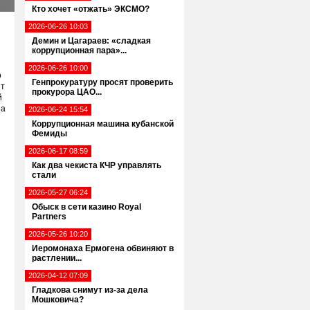
Кто хочет «отжать» ЭКСМО?
2026-06-26 10:03
Демин и Цагараев: «сладкая
коррупционная пара»...
2026-06-26 10:00
о
Генпрокуратуру просят проверить
ит
прокурора ЦАО...
й
на
2026-06-24 15:54
Коррупционная машина кубанской
Фемиды
2026-06-17 08:59
Как два чекиста КЧР управлять
стали
2026-05-27 06:24
Обыск в сети казино Royal
Partners
2026-05-26 10:20
Иеромонаха Ермогена обвиняют в
растлении...
2026-04-12 07:09
Гладкова снимут из-за дела
Мошковича?