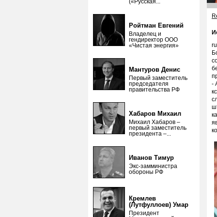
(«Русская...
Re
Ройтман Евгений
И
Владелец и
гендиректор ООО
r
«Чистая энергия»
Б
с
б
Мантуров Денис
п
Первый заместитель
председателя
-
правительства РФ
к
с
ш
Хабаров Михаил
к
Михаил Хабаров –
я
первый заместитель
к
президента –...
Иванов Тимур
Экс-замминистра
обороны РФ
Кремлев
(Лутфуллоев) Умар
Президент