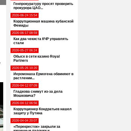
Генпрокуратуру просят проверить
прокурора ЦАО...
2026-06-24 15:54
Коррупционная машина кубанской
Фемиды
2026-06-17 08:59
Как два чекиста КЧР управлять
стали
2026-05-27 06:24
Обыск в сети казино Royal
Partners
е
2026-05-26 10:20
Иеромонаха Ермогена обвиняют в
растлении...
2026-04-12 07:09
Гладкова снимут из-за дела
Мошковича?
2026-04-12 06:56
Коррупционер Кондратьев нашел
защиту у Путина
2026-04-04 20:07
«Перекресток» закрыли за
кишечные палочки и...