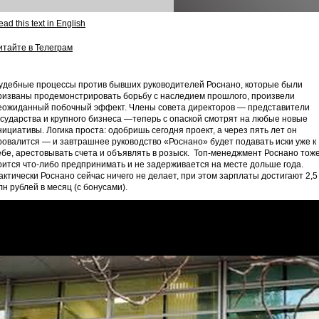
ad this text in English
итайте в Телеграм
удебные процессы против бывших руководителей Роснано, которые были
ризваны продемонстрировать борьбу с наследием прошлого, произвели
еожиданный побочный эффект. Члены совета директоров — представители
осударства и крупного бизнеса —теперь с опаской смотрят на любые новые
нициативы. Логика проста: одобришь сегодня проект, а через пять лет он
ровалится — и завтрашнее руководство «Роснано» будет подавать иски уже к
ебе, арестовывать счета и объявлять в розыск. Топ-менеджмент Роснано тож
оится что-либо предпринимать и не задерживается на месте дольше года.
актически Роснано сейчас ничего не делает, при этом зарплаты достигают 2,5
лн рублей в месяц (с бонусами).