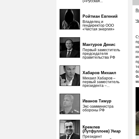
(«Русская...
Re
Ройтман Евгений
Ч
Владелец и
гендиректор ООО
«Чистая энергия»
С
п
Мантуров Денис
н
Первый заместитель
г
председателя
и
правительства РФ
п
т
б
Хабаров Михаил
Ф
Михаил Хабаров –
м
первый заместитель
президента –...
Иванов Тимур
Экс-замминистра
обороны РФ
Кремлев
(Лутфуллоев) Умар
Президент