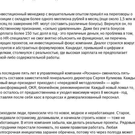
нвестиционный менеджер с внушительным опытом пришёл на переговоры о
озиции с окладом более одного миллиона рублей в месяц (еще около 1,5 млн в
есяц по заверению HR могут составить различные бонусы). Вернулся он, по
обственному признанию, «сильно удивленным». Даже без учета бонусов
арплата более 150 тыс долл в год - это приличные деньги, но проблема в том,
то HR-специалист не смог внятно объяснить ни функционал, ни перечень
екущих проектов, ни инвестиционный фокус компании. Диалог строился вокруг
озунгов и абстрактных формулировок. Кандидат, привыкший к цифрам и
делкам, столкнулся с реальностью, где высокая зарплата не предполагает
акой-либо содержательной работы.
а последние пять лет в управляющей компании «Роснано» сменилось пять-
есть составов заместителей генерального директора Сергея Куликова. Кажд
овый вице-президент приходил с «передовой методологией» — agile-
рансформацией, OKR, блокчейном, реинжинирингом. Каждый новый ломал то,
то осталось от предшественника и уходил максимум через 8 месяцев - год,
ставляя после себя хаос в процессах и деморализованный персонал.
риходили люди, приносили что-то новое, модное и неработающее. Старое,
редавали остракизму, доламывали, и начинали строить новое — тоже не
аботающее. В итоге компания забыла, как делать реальные проекты. Рядовы
отрудники перестали понимать, по каким правилам работать. Любая
олгосрочная инициатива заранее обречена, потому что через полгода может