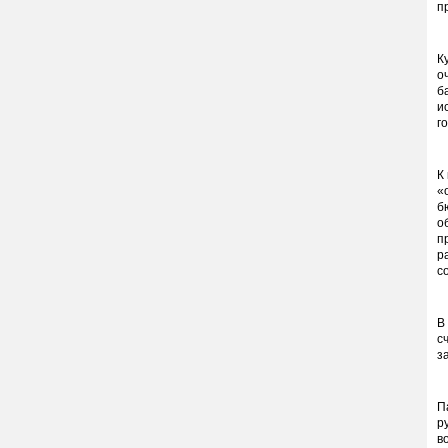
п
К
о
б
и
г
К
«
б
о
п
р
с
В
с
з
П
р
в