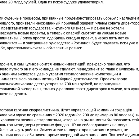
олее 20 млрд рублей. Один из исков суд уже удовлетворил.
ти судебные процессы, призванные продемонстрировать борьбу с наследием
рошлого, произвели неожиданный побочный эффект. Члены совета директор
 представители государства и крупного бизнеса — и ранее не хотели
тверждать новые проекты, а теперь с опаской смотрят на любые новые
нициативы. Логика проста: одобришь сегодня проект, а через пять лет он
ровалится — и завтрашнее руководство «Роснано» будет подавать иски уже к
ебе, арестовывать счета и объявлять в розыск.
прочем, и сам Куликов боится новых инвестиций, прекрасно понимая, что
ичего путного он и его команда не сделают. Менеджмент во главе с Куликовым,
о оценкам экспертов, давно утратил технологические компетенции и
анимается в основном имитацией бурной деятельности. Проекты вроде
плазмохимического деструктора» за 700 млн рублей, не прошедшие
езависимой экспертизы, только укрепляют совет директоров в мысли, что луч
ичего не делать.
тоговая картина сюрреалистична. Штат управляющей компании сокращён
олее чем вдвое по сравнению с 2020 годом (со 200 до примерно 80 человек), н
охраняются позиции с зарплатами, которые на рынке могли бы позволить себ
ишь топ-менеджеры успешных фондов. HR на собеседованиях не могут
бъяснить суть работы. Заместители гендиректора приходят и уходят, не
ставляя после себя ничего, кроме очередной «методологии». Так необходимы