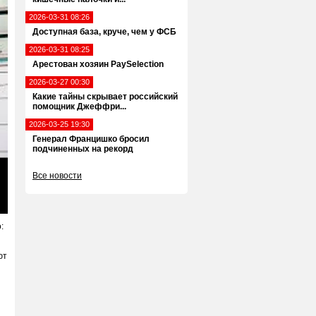
2026-03-31 08:26
Доступная база, круче, чем у ФСБ
2026-03-31 08:25
Арестован хозяин PaySelection
2026-03-27 00:30
Какие тайны скрывает российский
помощник Джеффри...
2026-03-25 19:30
Генерал Францишко бросил
подчиненных на рекорд
Все новости
ter
llscreen
:
ют