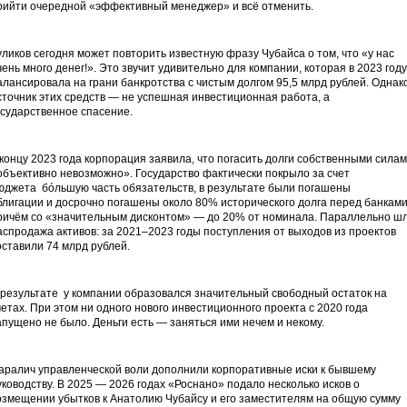
рийти очередной «эффективный менеджер» и всё отменить.
уликов сегодня может повторить известную фразу Чубайса о том, что «у нас
чень много денег!». Это звучит удивительно для компании, которая в 2023 году
алансировала на грани банкротства с чистым долгом 95,5 млрд рублей. Однак
сточник этих средств — не успешная инвестиционная работа, а
осударственное спасение.
 концу 2023 года корпорация заявила, что погасить долги собственными сила
объективно невозможно». Государство фактически покрыло за счет
юджета бóльшую часть обязательств, в результате были погашены
блигации и досрочно погашены около 80% исторического долга перед банками
ричём со «значительным дисконтом» — до 20% от номинала. Параллельно ш
аспродажа активов: за 2021–2023 годы поступления от выходов из проектов
оставили 74 млрд рублей.
 результате у компании образовался значительный свободный остаток на
четах. При этом ни одного нового инвестиционного проекта с 2020 года
апущено не было. Деньги есть — заняться ими нечем и некому.
аралич управленческой воли дополнили корпоративные иски к бывшему
уководству. В 2025 — 2026 годах «Роснано» подало несколько исков о
озмещении убытков к Анатолию Чубайсу и его заместителям на общую сумму