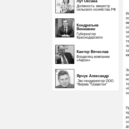
Лут Оксана
Должность: министр
сельского хозяйства РФ
И
п
м
Кондратьев
с
Вениамин
з
Губернатор
ч
Краснодарского
т
л
с
Кантор Вячеслав
к
Владелец компании
«Акрон»
З
ш
Ярчук Александр
н
Экс-гендиректор ООО
т
"Фирма "Гравитон"
ч
о
П
п
р
с
д