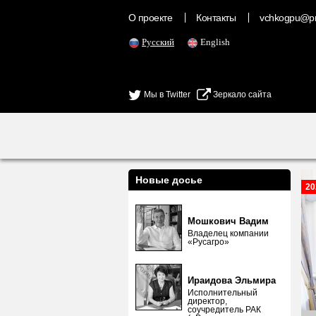
О проекте
Контакты
vchkogpu@pr
Русский
English
Мы в Twitter
Зеркало сайта
Новые досье
20
Мошкович Вадим
Владелец компании
«Русагро»
Ираидова Эльмира
Исполнительный
директор,
соучредитель РАК