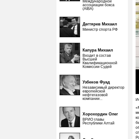
Международной
ассоциации бокса
(AIBA)
Дегтярев Михаил
Министр спорта РФ
Капура Михаил
Входит в состав
Высшей
Квалификационной
Комиссии Судей
Узбеков Фуад
Независимый директор
европейской
нефтегазовой
компании...
И
​
м
Хорохордин Олег
к
ВРИО главы
б
Республики Алтай
о
с
Р