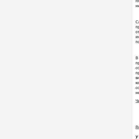
г
н
С
п
о
и
п
В
п
с
п
в
к
с
н
Ч
Re
У