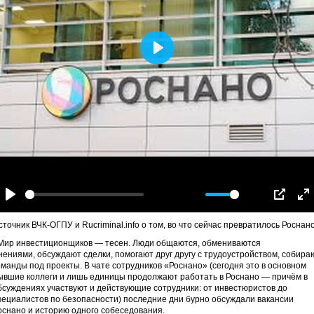
Play
-00:15
Play
Mute
Settings
PIP
En
fu
сточник ВЧК-ОГПУ и Rucriminal.info о том, во что сейчас превратилось Роснано
«Мир инвестиционщиков — тесен. Люди общаются, обмениваются
нениями, обсуждают сделки, помогают друг другу с трудоустройством, собира
оманды под проекты. В чате сотрудников «Роснано» (сегодня это в основном
ывшие коллеги и лишь единицы продолжают работать в Роснано — причём в
бсуждениях участвуют и действующие сотрудники: от инвестюристов до
пециалистов по безопасности) последние дни бурно обсуждали вакансии
оснано и историю одного собеседования.