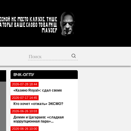
есной не место кляузе. Тише
аторы! Ваше слово товарищ
Маузер
ВЧК-ОГПУ
2026-07-28 18:44
«Казино Royal»: сдал своих
2026-07-17 14:45
Кто хочет «отжать» ЭКСМО?
2026-06-26 10:03
Демин и Цагараев: «сладкая
коррупционная пара»...
2026-06-26 10:00