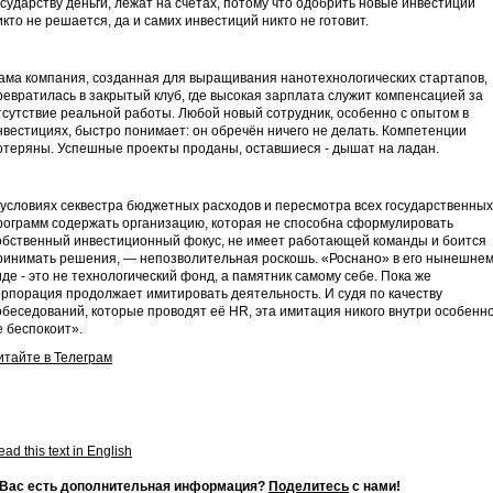
осударству деньги, лежат на счетах, потому что одобрить новые инвестиции
икто не решается, да и самих инвестиций никто не готовит.
ама компания, созданная для выращивания нанотехнологических стартапов,
ревратилась в закрытый клуб, где высокая зарплата служит компенсацией за
тсутствие реальной работы. Любой новый сотрудник, особенно с опытом в
нвестициях, быстро понимает: он обречён ничего не делать. Компетенции
отеряны. Успешные проекты проданы, оставшиеся - дышат на ладан.
 условиях секвестра бюджетных расходов и пересмотра всех государственных
рограмм содержать организацию, которая не способна сформулировать
обственный инвестиционный фокус, не имеет работающей команды и боится
ринимать решения, — непозволительная роскошь. «Роснано» в его нынешне
иде - это не технологический фонд, а памятник самому себе. Пока же
орпорация продолжает имитировать деятельность. И судя по качеству
обеседований, которые проводят её HR, эта имитация никого внутри особенн
е беспокоит».
итайте в Телеграм
ad this text in English
 Вас есть дополнительная информация?
Поделитесь
с нами!