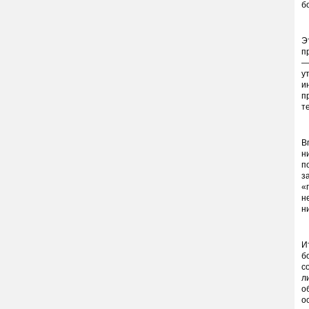
б
Э
п
—
у
и
п
т
В
н
п
з
«
н
н
И
б
с
л
о
о