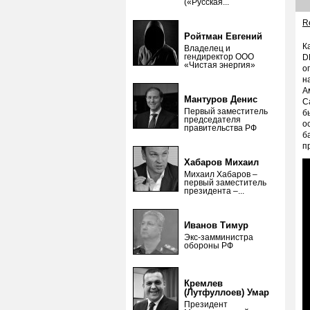
(«Русская...
Re
Ройтман Евгений
К
Владелец и
гендиректор ООО
D
«Чистая энергия»
о
н
А
Мантуров Денис
С
Первый заместитель
б
председателя
о
правительства РФ
б
п
Хабаров Михаил
Михаил Хабаров –
первый заместитель
президента –...
Иванов Тимур
Экс-замминистра
обороны РФ
Кремлев
(Лутфуллоев) Умар
Президент