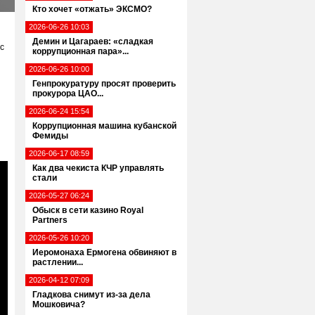
Кто хочет «отжать» ЭКСМО?
2026-06-26 10:03
Демин и Цагараев: «сладкая
с
коррупционная пара»...
2026-06-26 10:00
и
Генпрокуратуру просят проверить
прокурора ЦАО...
2026-06-24 15:54
Коррупционная машина кубанской
Фемиды
2026-06-17 08:59
Как два чекиста КЧР управлять
стали
2026-05-27 06:24
Обыск в сети казино Royal
Partners
2026-05-26 10:20
Иеромонаха Ермогена обвиняют в
растлении...
2026-04-12 07:09
Гладкова снимут из-за дела
Мошковича?