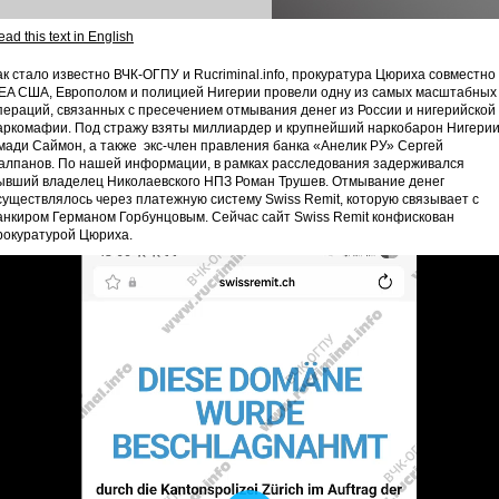
ad this text in English
ак стало известно ВЧК-ОГПУ и Rucriminal.info, прокуратура Цюриха совместно 
EA США, Европолом и полицией Нигерии провели одну из самых масштабных
пераций, связанных с пресечением отмывания денег из России и нигерийской
аркомафии. Под стражу взяты миллиардер и крупнейший наркобарон Нигери
мади Саймон, а также экс-член правления банка «Анелик РУ» Сергей
алпанов. По нашей информации, в рамках расследования задерживался
ывший владелец Николаевского НПЗ Роман Трушев. Отмывание денег
существлялось через платежную систему Swiss Remit, которую связывает с
анкиром Германом Горбунцовым. Сейчас сайт Swiss Remit конфискован
рокуратурой Цюриха.