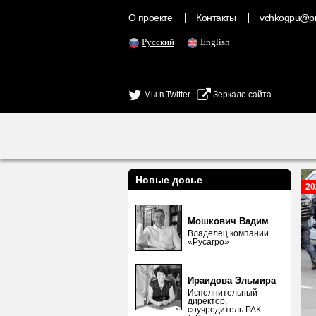
О проекте
Контакты
vchkogpu@pr
Русский
English
Мы в Twitter
Зеркало сайта
Новые досье
20
Мошкович Вадим
Владелец компании
«Русагро»
Ираидова Эльмира
Исполнительный
директор,
соучредитель РАК