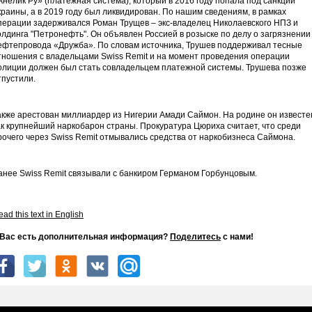
Анелик Ру» (платежная система), который в 2016 году попала под санкции
краины, а в 2019 году был ликвидирован. По нашим сведениям, в рамках
перации задерживался Роман Трущев – экс-владелец Николаевского НПЗ и
олдинга "Петронефть". Он объявлен Россией в розыске по делу о загрязнении
ефтепровода «Дружба». По словам источника, Трушев поддерживал тесные
тношения с владельцами Swiss Remit и на момент проведения операции
олиции должен был стать совладельцем платежной системы. Трушева позже
тпустили.
акже арестован миллиардер из Нигерии Амади Саймон. На родине он известе
ак крупнейший наркобарон страны. Прокуратура Цюриха считает, что среди
рочего через Swiss Remit отмывались средства от наркобизнеса Саймона.
анее Swiss Remit связывали с банкиром Германом Горбунцовым.
ad this text in English
 Вас есть дополнительная информация?
Поделитесь
с нами!