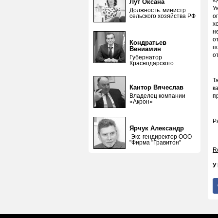
«
Лут Оксана
У
Должность: министр
сельского хозяйства РФ
о
х
н
о
Кондратьев
п
Вениамин
о
Губернатор
Краснодарского
Т
Кантор Вячеслав
к
Владелец компании
п
«Акрон»
Р
Ярчук Александр
Экс-гендиректор ООО
"Фирма "Гравитон"
Re
У