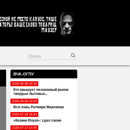
есной не место кляузе. Тише
аторы! Ваше слово товарищ
Маузер
ВЧК-ОГПУ
2026-08-06 20:18
Кто крышует незаконный рынок
твердых бытовых...
2026-08-06 20:09
Вся ложь Ратмира Мавлиева
2026-07-28 18:44
«Казино Royal»: сдал своих
2026-07-17 14:45