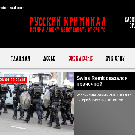
otonmail.com
Русский Криминал
Слов
ор
ИСТИНА ЛЮБИТ ДЕЙСТВОВАТЬ ОТКРЫТО
Главная
Досье
Эксклюзив
ВЧК-ОГПУ
Swiss Remit оказался
26-06-29 21:15
прачечной
Российские деньги смешивали с
нигерийскими наркотиками