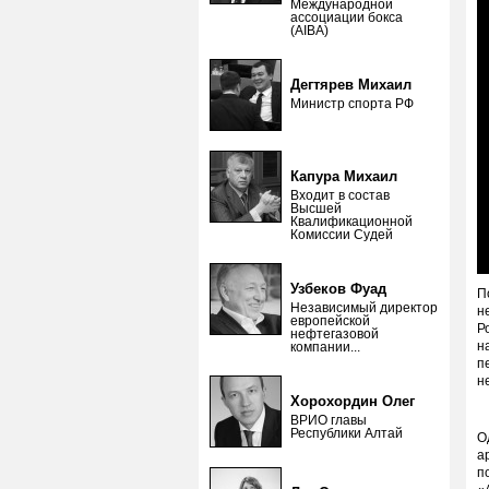
Международной
ассоциации бокса
(AIBA)
Дегтярев Михаил
Министр спорта РФ
Капура Михаил
Входит в состав
Высшей
Квалификационной
Комиссии Судей
Узбеков Фуад
П
Независимый директор
н
европейской
Р
нефтегазовой
н
компании...
п
н
Хорохордин Олег
ВРИО главы
Республики Алтай
О
а
п