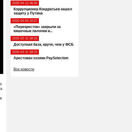
2026-04-12 06:56
Коррупционер Кондратьев нашел
защиту у Путина
2026-04-04 20:07
«Перекресток» закрыли за
кишечные палочки и...
2026-03-31 08:26
Доступная база, круче, чем у ФСБ
2026-03-31 08:25
Арестован хозяин PaySelection
Все новости
ter
llscreen
з
та
а