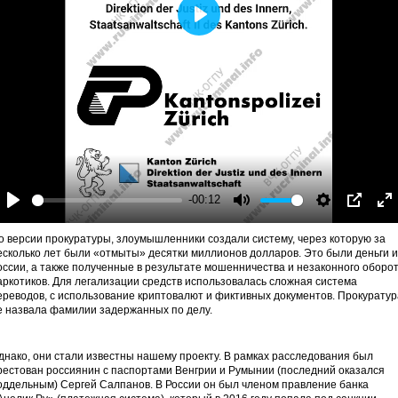
Play
-00:12
Play
Mute
Settings
PIP
En
fu
о версии прокуратуры, злоумышленники создали систему, через которую за
есколько лет были «отмыты» десятки миллионов долларов. Это были деньги и
оссии, а также полученные в результате мошенничества и незаконного оборо
аркотиков. Для легализации средств использовалась сложная система
ереводов, с использование криптовалют и фиктивных документов. Прокуратур
е назвала фамилии задержанных по делу.
днако, они стали известны нашему проекту. В рамках расследования был
рестован россиянин с паспортами Венгрии и Румынии (последний оказался
оддельным) Сергей Салпанов. В России он был членом правление банка