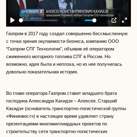
-00:34
Play
Mute
Settings
PIP
Enter
fullscr
Газпром в 2017 году создал совершенно бессмысленную
с точки зрения окупаемости бизнеса, компанию ООО
“Газпром СПГ Технологии”, объявив её оператором
сжиженного моторного топлива СПГ в России. Но
возможно, идея была и неплоха, но из нее получилась
довольно показательная история.
Во главе оператора Газпром ставит младшего брата
господина Александра Кахидзе – Алексея. Старший
Кахидзе (основатель транспортно-логистической группы
«Фининвест») в настоящее время удивляет страну
презентациями многомиллиардных проектов по
строительству сети транспортно-логистических