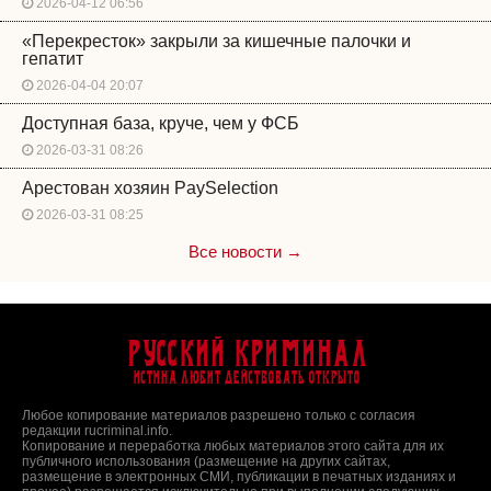
2026-04-12 06:56
«Перекресток» закрыли за кишечные палочки и
гепатит
2026-04-04 20:07
Доступная база, круче, чем у ФСБ
2026-03-31 08:26
Арестован хозяин PaySelection
2026-03-31 08:25
Все новости →
Русский Криминал
Истина любит действовать открыто
Любое копирование материалов разрешено только с согласия
редакции rucriminal.info.
Копирование и переработка любых материалов этого сайта для их
публичного использования (размещение на других сайтах,
размещение в электронных СМИ, публикации в печатных изданиях и