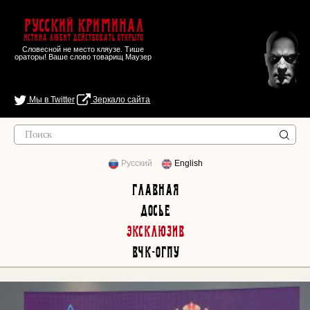
Русский Криминал
Истина любит действовать открыто
Словесной не место кляузе. Тише
ораторы! Ваше слово товарищ Маузер
Мы в Twitter
Зеркало сайта
Русский
English
Главная
Досье
Эксклюзив
ВЧК-ОГПУ