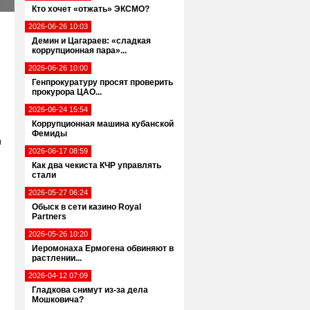
Кто хочет «отжать» ЭКСМО?
2026-06-26 10:03
Демин и Цагараев: «сладкая
коррупционная пара»...
2026-06-26 10:00
Генпрокуратуру просят проверить
прокурора ЦАО...
2026-06-24 15:54
Коррупционная машина кубанской
Фемиды
и
2026-06-17 08:59
Как два чекиста КЧР управлять
стали
2026-05-27 06:24
Обыск в сети казино Royal
Partners
2026-05-26 10:20
Иеромонаха Ермогена обвиняют в
растлении...
2026-04-12 07:09
Гладкова снимут из-за дела
Мошковича?