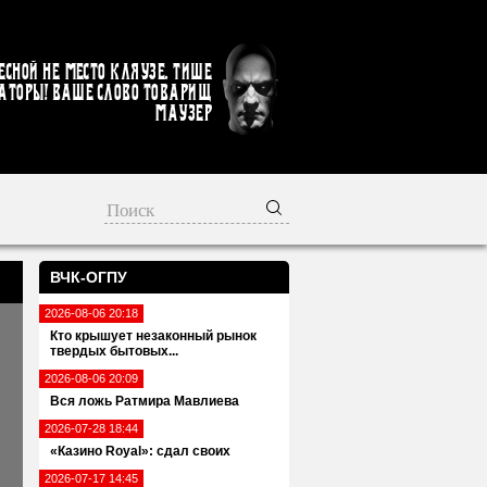
есной не место кляузе. Тише
аторы! Ваше слово товарищ
Маузер
ВЧК-ОГПУ
2026-08-06 20:18
Кто крышует незаконный рынок
твердых бытовых...
2026-08-06 20:09
Вся ложь Ратмира Мавлиева
2026-07-28 18:44
«Казино Royal»: сдал своих
2026-07-17 14:45