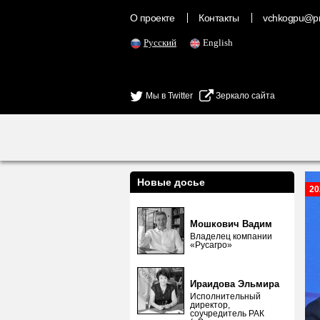
О проекте
Контакты
vchkogpu@pr
Русский
English
Мы в Twitter
Зеркало сайта
Новые досье
20
Мошкович Вадим
Владелец компании
«Русагро»
Ираидова Эльмира
Исполнительный
директор,
соучредитель РАК