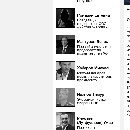
(«Русская...
Re
Ройтман Евгений
И
Владелец и
гендиректор ООО
О
«Чистая энергия»
м
п
к
Мантуров Денис
р
Первый заместитель
председателя
и
правительства РФ
п
ж
и
Хабаров Михаил
о
Михаил Хабаров –
ж
первый заместитель
с
президента –...
R
в
и
Иванов Тимур
д
Экс-замминистра
м
обороны РФ
п
в
с
Кремлев
(Лутфуллоев) Умар
Президент