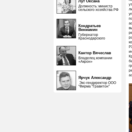
Лут Оксана
у
Должность: министр
л
сельского хозяйства РФ
у
п
а
Кондратьев
в
Вениамин
р
Губернатор
р
Краснодарского
к
Р
и
Кантор Вячеслав
К
Владелец компании
б
«Акрон»
г
р
а
Ярчук Александр
Экс-гендиректор ООО
"Фирма "Гравитон"