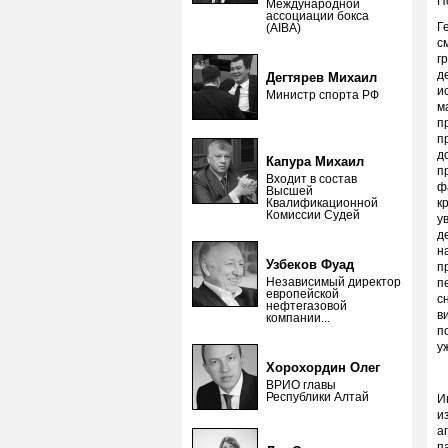
П
Международной
ассоциации бокса
Г
(AIBA)
с
г
д
Дегтярев Михаил
и
Министр спорта РФ
м
п
п
д
Капура Михаил
п
Входит в состав
ф
Высшей
Квалификационной
к
Комиссии Судей
у
д
н
Узбеков Фуад
п
Независимый директор
п
европейской
с
нефтегазовой
в
компании...
п
у
Хорохордин Олег
ВРИО главы
Республики Алтай
И
и
а
п