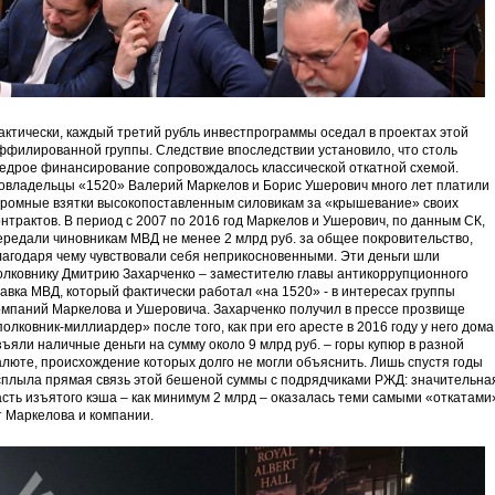
актически, каждый третий рубль инвестпрограммы оседал в проектах этой
ффилированной группы. Следствие впоследствии установило, что столь
едрое финансирование сопровождалось классической откатной схемой.
овладельцы «1520» Валерий Маркелов и Борис Ушерович много лет платили
громные взятки высокопоставленным силовикам за «крышевание» своих
онтрактов. В период с 2007 по 2016 год Маркелов и Ушерович, по данным СК,
ередали чиновникам МВД не менее 2 млрд руб. за общее покровительство,
лагодаря чему чувствовали себя неприкосновенными. Эти деньги шли
олковнику Дмитрию Захарченко – заместителю главы антикоррупционного
лавка МВД, который фактически работал «на
1520
» - в интересах группы
омпаний Маркелова и Ушеровича. Захарченко получил в прессе прозвище
полковник-миллиардер» после того, как при его аресте в 2016 году у него дома
зъяли наличные деньги на сумму около 9 млрд руб. – горы купюр в разной
алюте, происхождение которых долго не могли объяснить. Лишь спустя годы
сплыла прямая связь этой бешеной суммы с подрядчиками РЖД: значительна
асть изъятого кэша – как минимум 2 млрд – оказалась теми самыми «откатами
т Маркелова и компании.