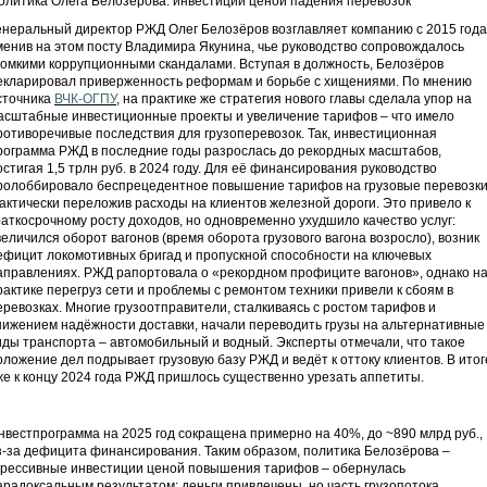
олитика Олега Белозёрова: инвестиции ценой падения перевозок
енеральный директор РЖД Олег Белозёров возглавляет компанию с 2015 года
менив на этом посту Владимира Якунина, чье руководство сопровождалось
ромкими коррупционными скандалами. Вступая в должность, Белозёров
екларировал приверженность реформам и борьбе с хищениями. По мнению
сточника
ВЧК-ОГПУ
, на практике же стратегия нового главы сделала упор на
асштабные инвестиционные проекты и увеличение тарифов – что имело
ротиворечивые последствия для грузоперевозок. Так, инвестиционная
рограмма РЖД в последние годы разрослась до рекордных масштабов,
остигая 1,5 трлн руб. в 2024 году. Для её финансирования руководство
ролоббировало беспрецедентное повышение тарифов на грузовые перевозки
актически переложив расходы на клиентов железной дороги. Это привело к
раткосрочному росту доходов, но одновременно ухудшило качество услуг:
величился оборот вагонов (время оборота грузового вагона возросло), возник
ефицит локомотивных бригад и пропускной способности на ключевых
аправлениях. РЖД рапортовала о «рекордном профиците вагонов», однако н
рактике перегруз сети и проблемы с ремонтом техники привели к сбоям в
еревозках. Многие грузоотправители, сталкиваясь с ростом тарифов и
нижением надёжности доставки, начали переводить грузы на альтернативные
иды транспорта – автомобильный и водный. Эксперты отмечали, что такое
оложение дел подрывает грузовую базу РЖД и ведёт к оттоку клиентов. В итог
же к концу 2024 года РЖД пришлось существенно урезать аппетиты.
нвестпрограмма на 2025 год сокращена примерно на 40%, до ~890 млрд руб.,
з-за дефицита финансирования. Таким образом, политика Белозёрова –
грессивные инвестиции ценой повышения тарифов – обернулась
арадоксальным результатом: деньги привлечены, но часть грузопотока