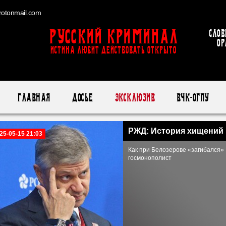
otonmail.com
Русский Криминал
Слов
ор
ИСТИНА ЛЮБИТ ДЕЙСТВОВАТЬ ОТКРЫТО
Главная
Досье
Эксклюзив
ВЧК-ОГПУ
РЖД: История хищений
25-05-15 21:03
Как при Белозерове «загибался»
госмонополист