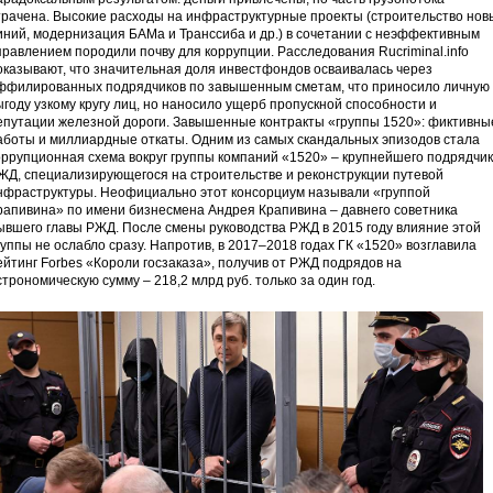
трачена. Высокие расходы на инфраструктурные проекты (строительство нов
иний, модернизация БАМа и Транссиба и др.) в сочетании с неэффективным
правлением породили почву для коррупции. Расследования Rucriminal.info
оказывают, что значительная доля инвестфондов осваивалась через
ффилированных подрядчиков по завышенным сметам, что приносило личную
ыгоду узкому кругу лиц, но наносило ущерб пропускной способности и
епутации железной дороги. Завышенные контракты «группы 1520»: фиктивны
аботы и миллиардные откаты. Одним из самых скандальных эпизодов стала
оррупционная схема вокруг группы компаний «1520» – крупнейшего подрядчи
ЖД, специализирующегося на строительстве и реконструкции путевой
нфраструктуры. Неофициально этот консорциум называли «группой
рапивина» по имени бизнесмена Андрея Крапивина – давнего советника
ывшего главы РЖД. После смены руководства РЖД в 2015 году влияние этой
руппы не ослабло сразу. Напротив, в 2017–2018 годах ГК «1520» возглавила
ейтинг Forbes «Короли госзаказа», получив от РЖД подрядов на
строномическую сумму – 218,2 млрд руб. только за один год.