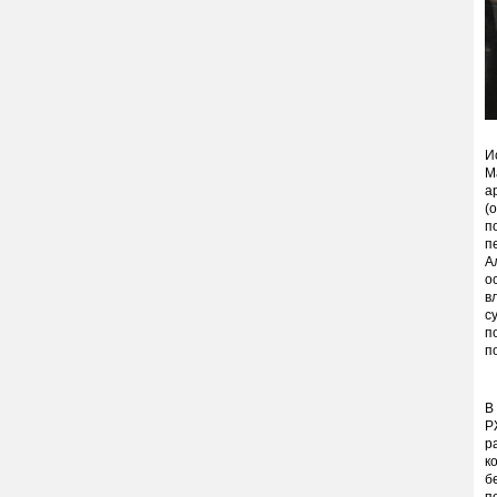
И
М
а
(
п
п
А
о
в
с
п
п
В
Р
р
к
б