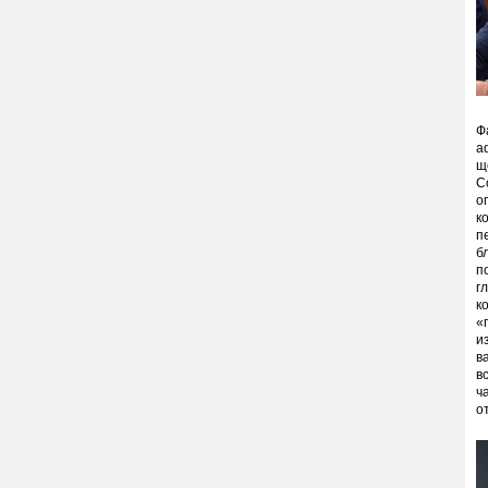
Ф
а
щ
С
о
к
п
б
п
г
к
«
и
в
в
ч
о