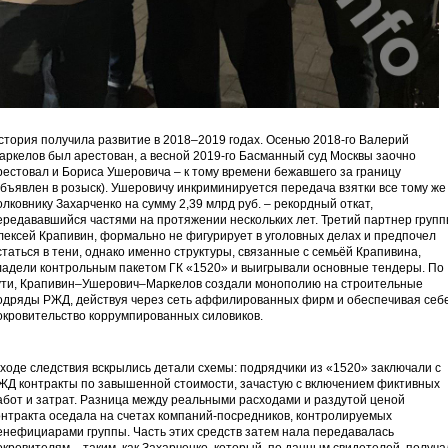
стория получила развитие в 2018–2019 годах. Осенью 2018-го Валерий
аркелов был арестован, а весной 2019-го Басманный суд Москвы заочно
рестовал и Бориса Ушеровича – к тому времени бежавшего за границу
объявлен в розыск). Ушеровичу инкриминируется передача взятки все тому же
олковнику Захарченко на сумму 2,39 млрд руб. – рекордный откат,
ередававшийся частями на протяжении нескольких лет. Третий партнер групп
лексей Крапивин, формально не фигурирует в уголовных делах и предпочел
статься в тени, однако именно структуры, связанные с семьёй Крапивина,
ладели контрольным пакетом ГК «1520» и выигрывали основные тендеры. По
ути, Крапивин–Ушерович–Маркелов создали монополию на строительные
одряды РЖД, действуя через сеть аффилированных фирм и обеспечивая себ
окровительство коррумпированных силовиков.
 ходе следствия вскрылись детали схемы: подрядчики из «1520» заключали с
ЖД контракты по завышенной стоимости, зачастую с включением фиктивных
абот и затрат. Разница между реальными расходами и раздутой ценой
онтракта оседала на счетах компаний-посредников, контролируемых
енефициарами группы. Часть этих средств затем нала передавалась