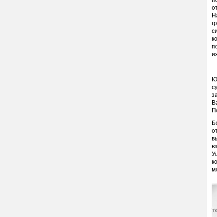
п
о
Н
г
с
к
п
и
Ю
с
з
В
П
Б
о
в
в
У
к
м