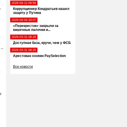
2026-04-12 06:56
,
Коррупционер Кондратьев нашел
защиту у Путина
2026-04-04 20:07
«Перекресток» закрыли за
кишечные палочки и...
2026-03-31 08:26
Доступная база, круче, чем у ФСБ
 –
2026-03-31 08:25
Арестован хозяин PaySelection
Все новости
а
е