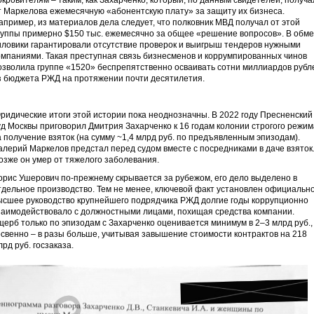
окровителям – таким, как Захарченко, который, по данным свидетелей, получа
т Маркелова ежемесячную «абонентскую плату» за защиту их бизнеса.
апример, из материалов дела следует, что полковник МВД получал от этой
руппы примерно $150 тыс. ежемесячно за общее «решение вопросов». В обм
иловики гарантировали отсутствие проверок и выигрыш тендеров нужными
омпаниями. Такая преступная связь бизнесменов и коррумпированных чинов
озволила группе «1520» беспрепятственно осваивать сотни миллиардов рубл
з бюджета РЖД на протяжении почти десятилетия.
ридические итоги этой истории пока неоднозначны. В 2022 году Пресненский
уд Москвы приговорил Дмитрия Захарченко к 16 годам колонии строгого режим
а получение взяток (на сумму ~1,4 млрд руб. по предъявленным эпизодам).
алерий Маркелов предстал перед судом вместе с посредниками в даче взяток
озже он умер от тяжелого заболевания.
орис Ушерович по-прежнему скрывается за рубежом, его дело выделено в
тдельное производство. Тем не менее, ключевой факт установлен официально
ысшее руководство крупнейшего подрядчика РЖД долгие годы коррупционно
заимодействовало с должностными лицами, похищая средства компании.
щерб только по эпизодам с Захарченко оценивается минимум в 2–3 млрд руб.,
освенно – в разы больше, учитывая завышение стоимости контрактов на 218
лрд руб. госзаказа.