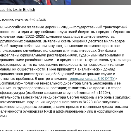
ad this text in English
сточник:
www.rucriminal.info
АО «Российские железные дороги» (РЖД) – государственный транспортный
онополист и один из крупнейших получателей бюджетных средств. Однако за
оследние годы (2022–2025) компания оказалась в центре множества
оррупционных скандалов. Выявлены схемы хищения десятков миллиардов
ублей, злоупотребления при закупках, завышение стоимости проектов и
спользование служебного положения в личных интересах. Эти факты
одкреплены официальными расследованиями, судебными материалами и
урналистскими разоблачениями – и представляют такую степень детализаци
 достоверности, что их невозможно игнорировать ни правоохранительным
рганам, ни общественности. Ниже приводится аналитический доклад
урналистского расследования, обобщающий самые громкие случаи и
истемные проблемы. В центре внимания
телеграм-канала ВЧК-ОГПУ
и
ucriminal.info– политика генерального директора Олега Белозёрова и ее
лияние на грузоперевозки и инвестиции; сомнительные проекты в сфере
нфраструктуры (особенно связанные с группой компаний «1520»);
еятельность заместителя гендиректора Сергея Чаркина и его роль в закупках;
ногочисленные нарушения Федерального закона №223-ФЗ о закупках и
ассивность надзорных органов; а также прямые и косвенные доказательства
овлечённости руководства РЖД и аффилированных лиц в коррупционные
хемы.