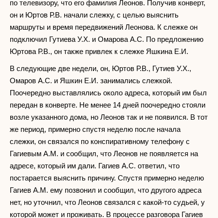
по телевизору, что его фамилия Леонов. Получив конверт,
он и Юртов Р.В. начали слежку, с целью выяснить
маршруты и время передвижений Леонова. К слежке он
подключил Гутиева У.Х. и Омарова А.С. По предложению
Юртова Р.В., он также привлек к слежке Яшкина Е.И.
В следующие две недели, он, Юртов Р.В., Гутиев У.Х.,
Омаров А.С. и Яшкин Е.И. занимались слежкой.
Поочередно выставлялись около адреса, который им был
передан в конверте. Не менее 14 дней поочередно стояли
возле указанного дома, но Леонов так и не появился. В тот
же период, примерно спустя неделю после начала
слежки, он связался по конспиративному телефону с
Гагиевым А.М. и сообщил, что Леонов не появляется на
адресе, который им дали. Гагиев А.С. ответил, что
постарается выяснить причину. Спустя примерно неделю
Гагиев А.М. ему позвонил и сообщил, что другого адреса
нет, но уточнил, что Леонов связался с какой-то судьей, у
которой может и проживать. В процессе разговора Гагиев