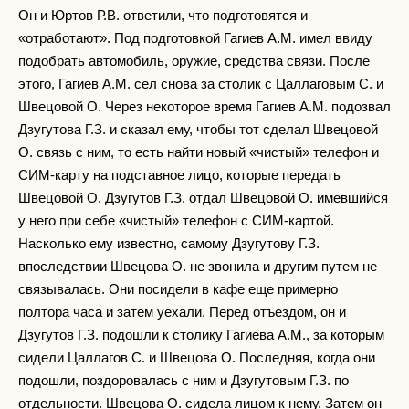
Он и Юртов Р.В. ответили, что подготовятся и
«отработают». Под подготовкой Гагиев А.М. имел ввиду
подобрать автомобиль, оружие, средства связи. После
этого, Гагиев А.М. сел снова за столик с Цаллаговым С. и
Швецовой О. Через некоторое время Гагиев А.М. подозвал
Дзугутова Г.З. и сказал ему, чтобы тот сделал Швецовой
О. связь с ним, то есть найти новый «чистый» телефон и
СИМ-карту на подставное лицо, которые передать
Швецовой О. Дзугутов Г.З. отдал Швецовой О. имевшийся
у него при себе «чистый» телефон с СИМ-картой.
Насколько ему известно, самому Дзугутову Г.З.
впоследствии Швецова О. не звонила и другим путем не
связывалась. Они посидели в кафе еще примерно
полтора часа и затем уехали. Перед отъездом, он и
Дзугутов Г.З. подошли к столику Гагиева А.М., за которым
сидели Цаллагов С. и Швецова О. Последняя, когда они
подошли, поздоровалась с ним и Дзугутовым Г.З. по
отдельности. Швецова О. сидела лицом к нему. Затем он