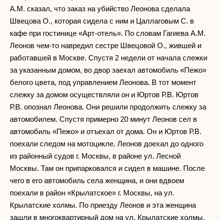
А.М. сказал, что заказ на убийство Леонова сделала
Швецова О., которая сидела с ним и Цаллаговым С. в
кафе при гостинице «Арт-отель». По словам Гагиева А.М.
Леонов чем-то навредил сестре Швецовой О., жившей и
работавшей в Москве. Спустя 2 недели от начала слежки
за указанным домом, во двор заехал автомобиль «Пежо»
белого цвета, под управлением Леонова. В тот момент
слежку за домом осуществляли он и Юртов Р.В. Юртов
Р.В. опознал Леонова. Они решили продолжить слежку за
автомобилем. Спустя примерно 20 минут Леонов сел в
автомобиль «Пежо» и отъехал от дома. Он и Юртов Р.В.
поехали следом на мотоцикле. Леонов доехал до одного
из районный судов г. Москвы, в районе ул. Лесной
Москвы. Там он припарковался и сидел в машине. После
чего в его автомобиль села женщина, и они вдвоем
поехали в район «Крылатское» г. Москвы, на ул.
Крылатские холмы. По приезду Леонов и эта женщина
зашли в многоквартирный дом на ул. Крылатские холмы.