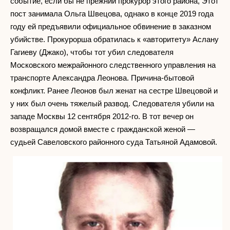
событие, если бы не прежний прокурор этого района, Этот
пост занимала Ольга Швецова, однако в конце 2019 года
году ей предъявили официальное обвинение в заказном
убийстве. Прокурорша обратилась к «авторитету» Аслану
Гагиеву (Джако), чтобы тот убил следователя
Московского межрайонного следственного управления на
транспорте Александра Леонова. Причина-бытовой
конфликт. Ранее Леонов был женат на сестре Швецовой и
у них был очень тяжелый развод. Следователя убили на
западе Москвы 12 сентября 2012-го. В тот вечер он
возвращался домой вместе с гражданской женой —
судьей Савеловского районного суда Татьяной Адамовой.