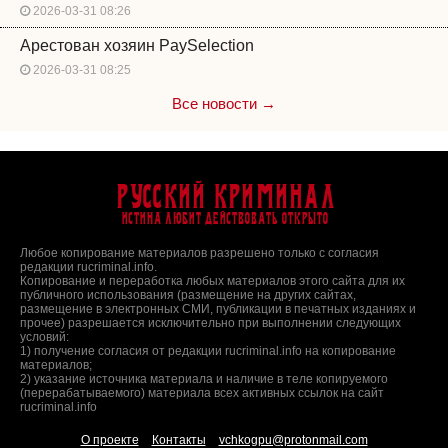
2026-03-31 08:26
Арестован хозяин PaySelection
2026-03-31 08:25
Все новости →
Русский Криминал
Истина любит действовать открыто
Любое копирование материалов разрешено только с согласия
редакции rucriminal.info.
Копирование и переработка любых материалов этого сайта для их
публичного использования (размещение на других сайтах,
размещение в электронных СМИ, публикации в печатных изданиях и
прочее) разрешается исключительно при выполнении следующих
условий:
1) получение согласия от редакции rucriminal.info на копирование
материалов;
2) указание источника материала и наличие в теле копируемого
(перерабатываемого) материала всех активных ссылок на сайт
rucriminal.info
О проекте
Контакты
vchkogpu@protonmail.com