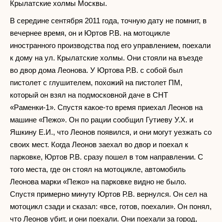
Крылатские холмы Москвы.
В середине сентября 2011 года, точную дату не помнит, в
вечернее время, он и Юртов Р.В. на мотоцикле
иностранного производства под его управлением, поехали
к дому на ул. Крылатские холмы. Они стояли на въезде
во двор дома Леонова. У Юртова Р.В. с собой был
пистолет с глушителем, похожий на пистолет ПМ,
который он взял на подмосковной даче в СНТ
«Раменки-1». Спустя какое-то время приехал Леонов на
машине «Пежо». Он по рации сообщил Гутиеву У.Х. и
Яшкину Е.И., что Леонов появился, и они могут уезжать со
своих мест. Когда Леонов заехал во двор и поехал к
парковке, Юртов Р.В. сразу пошел в том направлении. С
того места, где он стоял на мотоцикле, автомобиль
Леонова марки «Пежо» на парковке видно не было.
Спустя примерно минуту Юртов Р.В. вернулся. Он сел на
мотоцикл сзади и сказал: «все, готов, поехали». Он понял,
что Леонов убит, и они поехали. Они поехали за город,