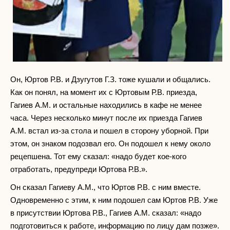
Он, Юртов Р.В. и Дзугутов Г.З. тоже кушали и общались.
Как он понял, на момент их с Юртовым Р.В. приезда,
Гагиев А.М. и остальные находились в кафе не менее
часа. Через несколько минут после их приезда Гагиев
А.М. встал из-за стола и пошел в сторону уборной. При
этом, он знаком подозвал его. Он подошел к нему около
рецепшена. Тот ему сказал: «надо будет кое-кого
отработать, предупреди Юртова Р.В.».
Он сказал Гагиеву А.М., что Юртов Р.В. с ним вместе.
Одновременно с этим, к ним подошел сам Юртов Р.В. Уже
в присутствии Юртова Р.В., Гагиев А.М. сказал: «надо
подготовиться к работе, информацию по лицу дам позже».