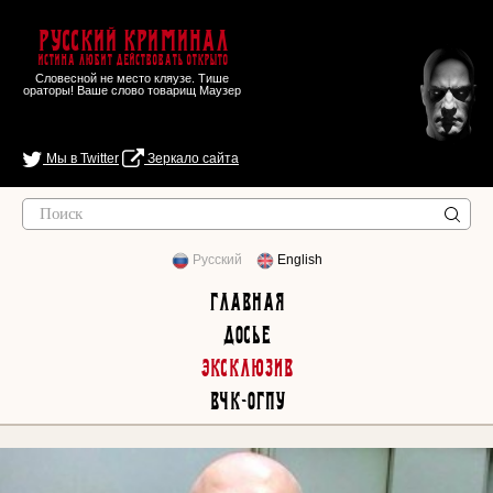
Русский Криминал
Истина любит действовать открыто
Словесной не место кляузе. Тише
ораторы! Ваше слово товарищ Маузер
Мы в Twitter
Зеркало сайта
Русский
English
Главная
Досье
Эксклюзив
ВЧК-ОГПУ