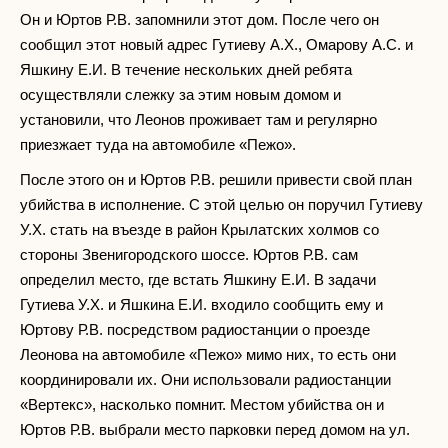
Он и Юртов Р.В. запомнили этот дом. После чего он
сообщил этот новый адрес Гутиеву А.Х., Омарову А.С. и
Яшкину Е.И. В течение нескольких дней ребята
осуществляли слежку за этим новым домом и
установили, что Леонов проживает там и регулярно
приезжает туда на автомобиле «Пежо».
После этого он и Юртов Р.В. решили привести свой план
убийства в исполнение. С этой целью он поручил Гутиеву
У.Х. стать на въезде в район Крылатских холмов со
стороны Звенигородского шоссе. Юртов Р.В. сам
определил место, где встать Яшкину Е.И. В задачи
Гутиева У.Х. и Яшкина Е.И. входило сообщить ему и
Юртову Р.В. посредством радиостанции о проезде
Леонова на автомобиле «Пежо» мимо них, то есть они
координировали их. Они использовали радиостанции
«Вертекс», насколько помнит. Местом убийства он и
Юртов Р.В. выбрали место парковки перед домом на ул.