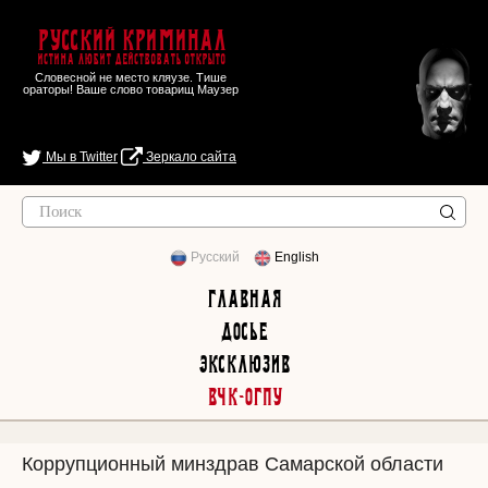
Русский Криминал
Истина любит действовать открыто
Словесной не место кляузе. Тише
ораторы! Ваше слово товарищ Маузер
Мы в Twitter
Зеркало сайта
Русский
English
Главная
Досье
Эксклюзив
ВЧК-ОГПУ
Коррупционный минздрав Самарской области