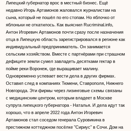
Липецкий губернатор врос в местный бизнес. Ещё
недавно Игорь Артамонов жаловался журналистам на
сына, который не пошёл по его стопам. Но яблочко от
яблоньки не откатилось. Как выяснил Rucriminal.info,
Антон Игоревич Артамонов почти сразу после назначения
отца в Липецкую область зарегистрировался в регионе как
индивидуальный предприниматель. Он занимается
сельским хозяйством. Вместе с партнёрами при страшном
дефиците земли сумел завладеть десятками гектар в
пойме реки Воронеж, где выращивает малину.
Одновременно успевает вести дела в других фирмах.
Оставил след в компаниях Тюмени, Ставрополя, Нижнего
Новгорода. Эти фирмы через лизинговые схемы связаны
с медицинским центром, которым владеет в Москве
супруга липецкого губернатора - Наталья. И дела идут так
хорошо, что в апреле 2022 года Антон Игоревич
Артамонов стал соседом генерала Суровикина в
престижном коттеджном посёлке "Сириус" в Сочи. Дом на