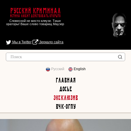
Русский Криминал
Истина любит действовать открыто
Словесной не место кляузе. Тише
ораторы! Ваше слово товарищ Маузер
Мы в Twitter
Зеркало сайта
Русский
English
Главная
Досье
Эксклюзив
ВЧК-ОГПУ