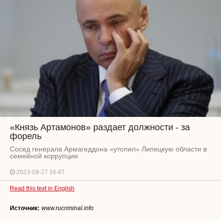
«Князь Артамонов» раздает должности - за
форель
Сосед генерала Армагеддона «утопил» Липецкую области в
семейной коррупции
2023-09-27 16:47
Read this text in English
Источник:
www.rucriminal.info