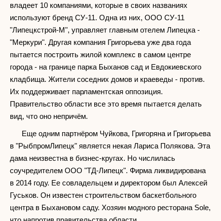
владеет 10 компаниями, которые в своих названиях
используют бренд СУ-11. Одна из них, ООО СУ-11
"Липецкстрой-М", управляет главным отелем Липецка -
"Меркури". Другая компания Григорьева уже два года
пытается построить жилой комплекс в самом центре
города - на границе парка Быханов сад и Евдокиевского
кладбища. Жители соседних домов и краеведы - против.
Их поддерживает парламентская оппозиция.
Правительство области все это время пытается делать
вид, что оно непричём.
Еще одним партнёром Чуйкова, Григоряна и Григорьева
в "РыбпромЛипецк" является некая Лариса Полякова. Эта
дама неизвестна в бизнес-кругах. Но числилась
соучредителем ООО "ТД-Липецк". Фирма ликвидирована
в 2014 году. Ее совладельцем и директором был Алексей
Гуськов. Он известен строительством баскетбольного
центра в Быхановом саду. Хозяин модного ресторана Sole,
что напротив правительства области.