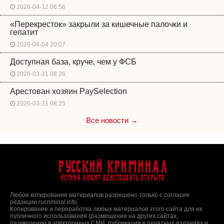
2026-04-12 06:56
«Перекресток» закрыли за кишечные палочки и
гепатит
2026-04-04 20:07
Доступная база, круче, чем у ФСБ
2026-03-31 08:26
Арестован хозяин PaySelection
2026-03-31 08:25
Все новости →
Русский Криминал
Истина любит действовать открыто
Любое копирование материалов разрешено только с согласия
редакции rucriminal.info.
Копирование и переработка любых материалов этого сайта для их
публичного использования (размещение на других сайтах,
размещение в электронных СМИ, публикации в печатных изданиях и