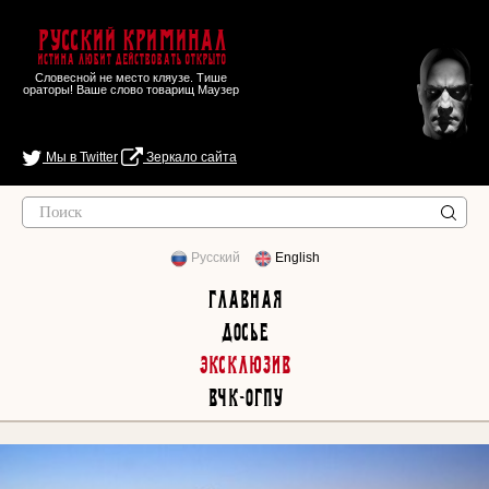
Русский Криминал
Истина любит действовать открыто
Словесной не место кляузе. Тише
ораторы! Ваше слово товарищ Маузер
Мы в Twitter
Зеркало сайта
Русский
English
Главная
Досье
Эксклюзив
ВЧК-ОГПУ