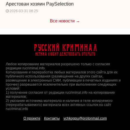
Арестован хозяин PaySelection
2026-03-31 08:25
Все новости →
Русский Криминал
Истина любит действовать открыто
Любое копирование материалов разрешено только с согласия
редакции rucriminal.info.
Копирование и переработка любых материалов этого сайта для их
публичного использования (размещение на других сайтах,
размещение в электронных СМИ, публикации в печатных изданиях и
прочее) разрешается исключительно при выполнении следующих
условий:
1) получение согласия от редакции rucriminal.info на копирование
материалов;
2) указание источника материала и наличие в теле копируемого
(перерабатываемого) материала всех активных ссылок на сайт
rucriminal.info
О проекте
Контакты
vchkogpu@protonmail.com