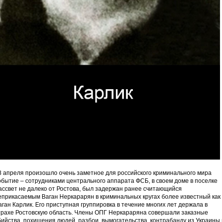
8 апреля произошло очень заметное для российского криминального мира
обытие – сотрудниками центрального аппарата ФСБ, в своем доме в поселке
ассвет не далеко от Ростова, был задержан ранее считающийся
еприкасаемым Ваган Неркарарян в криминальных кругах более известный как
аган Карлик. Его приступная группировка в течение многих лет держала в
трахе Ростовскую область. Члены ОПГ Неркараряна совершали заказные
бийства, похищения людей, разбои, вымогательства, контрабанду из Украины 