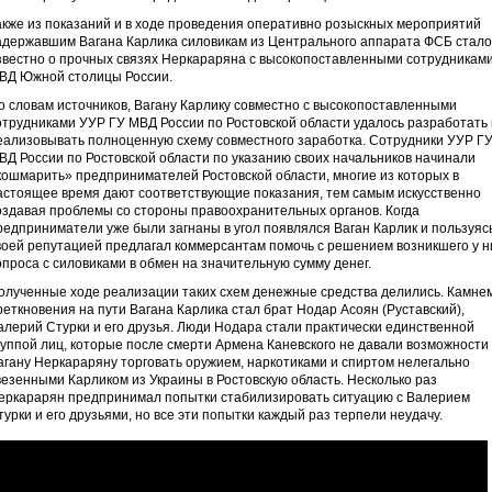
акже из показаний и в ходе проведения оперативно розыскных мероприятий
адержавшим Вагана Карлика силовикам из Центрального аппарата ФСБ стало
звестно о прочных связях Неркараряна с высокопоставленными сотрудникам
ВД Южной столицы России.
о словам источников, Вагану Карлику совместно с высокопоставленными
отрудниками УУР ГУ МВД России по Ростовской области удалось разработать 
еализовывать полноценную схему совместного заработка. Сотрудники УУР Г
ВД России по Ростовской области по указанию своих начальников начинали
кошмарить» предпринимателей Ростовской области, многие из которых в
астоящее время дают соответствующие показания, тем самым искусственно
оздавая проблемы со стороны правоохранительных органов. Когда
редприниматели уже были загнаны в угол появлялся Ваган Карлик и пользуяс
воей репутацией предлагал коммерсантам помочь с решением возникшего у н
опроса с силовиками в обмен на значительную сумму денег.
олученные ходе реализации таких схем денежные средства делились. Камне
реткновения на пути Вагана Карлика стал брат Нодар Асоян (Руставский),
алерий Стурки и его друзья. Люди Нодара стали практически единственной
руппой лиц, которые после смерти Армена Каневского не давали возможности
агану Неркараряну торговать оружием, наркотиками и спиртом нелегально
везенными Карликом из Украины в Ростовскую область. Несколько раз
еркарарян предпринимал попытки стабилизировать ситуацию с Валерием
турки и его друзьями, но все эти попытки каждый раз терпели неудачу.