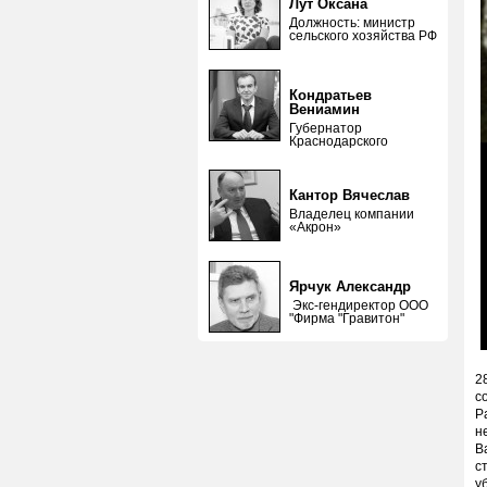
Лут Оксана
Должность: министр
сельского хозяйства РФ
Кондратьев
Вениамин
Губернатор
Краснодарского
Кантор Вячеслав
Владелец компании
«Акрон»
Ярчук Александр
Экс-гендиректор ООО
"Фирма "Гравитон"
2
с
Р
н
В
с
у