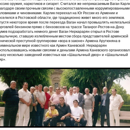
оссию оружия, наркотиков и сигарет. Считался же неприкасаемым Ваган Карл
лагодаря своим прочным связям с высокопоставленными коррумпированными
иловиками и чиновниками. Карлик переехал на Юг России из Армении и
оселился в Ростовской области, где традиционно живет много его земляков.
пустя некоторое время после переезда Ваган начал промышлять нелегально
орговлей бензином прямо с бензовозов на трассе Таганрог-Ростов-на-Дону.
умев подзаработать немного денег Ваган Неркарарян открыл в Ростове
ашлычную, ставшую излюбленным местом сбора представителей армянской
тнической преступной группировки «вора в законе» Армена Арутюняна в
риминальном мире известного как Армен Каневской. Неркарарян
оспользовавшись новыми связями и деньгами Армена Каневского организовал
разу несколько заведений известных как «Шашлычный двор» и «Шашлычный
ир».