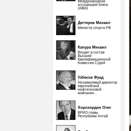
Международной
ассоциации бокса
(AIBA)
Дегтярев Михаил
Министр спорта РФ
Капура Михаил
Входит в состав
Высшей
Квалификационной
Комиссии Судей
Узбеков Фуад
Независимый директор
европейской
нефтегазовой
компании...
Хорохордин Олег
ВРИО главы
Республики Алтай