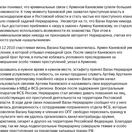
аган понимал, что криминальные связи с Арменом Каневским сулили большие
озможности. К тому моменту Каневской уже захватил преступную власть в
раснодарском крае и Ростовской области и стать частью его преступного клан
ыло главной задачей Неркараряна. Несмотря на то, что Ваган Карлик никогда
е был достаточно приближен к «вору в законе» Армену Каневскому, он старал
аксимально использовать возможности их знакомства. При этом в
риминальном мире никогда не признавали авторитет Наркараряна, считая его
росто ушлым «шашлычником».
8.12.2010 счастливая жизнь Вагана Карлика закончилась. Армен Каневской ум
олонии, в которой отбывал очередной срок. После смерти Каневского его
одной брат Артем, в попытке избежать уголовного преследования за
овершение особо тяжких преступлений, уехал в Армению.
казавшись в нужное время в нужном месте, эстафету принял Ваган Неркараря
роявив услужливость и гибкость, он начал преданно служить Артёму Арутюнян
озглавив группировку покойного «вора в законе» Ваган Карлик начал
ользоваться связями Артема Каневского и налаживать свои коррупционные
еханизмы в МВД и ФСБ региона. Вскоре после задержания Центральным
ппаратом ФСБ России, Неркарарян стал активно давать показания на лиц,
пособствующих его преступной деятельности на территории Ростовской
бласти. В ходе дачи своих показаний Ваган Неркарарян сообщил что у него
мелась договоренность с сотрудниками пограничного отдела ФСБ, которые
озволяли Вагану Карлику и членам его ОПГ свободно пересекать границу в
езультате чего им удалось организовать канал контрабанды оружия,
аркотиков, сигарет и другого на территорию Российской Федерации. Благодар
тому, так же лица подконтрольные Неркараряну совершали тяжкие и особо
яжкие преступления за пределами западных границ РФ.