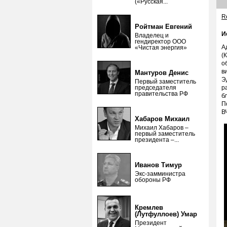
(«Русская...
Re
Ройтман Евгений
И
Владелец и
гендиректор ООО
А
«Чистая энергия»
(
о
в
Мантуров Денис
Э
Первый заместитель
председателя
р
правительства РФ
б
П
В
Хабаров Михаил
Михаил Хабаров –
первый заместитель
президента –...
Иванов Тимур
Экс-замминистра
обороны РФ
Кремлев
(Лутфуллоев) Умар
Президент