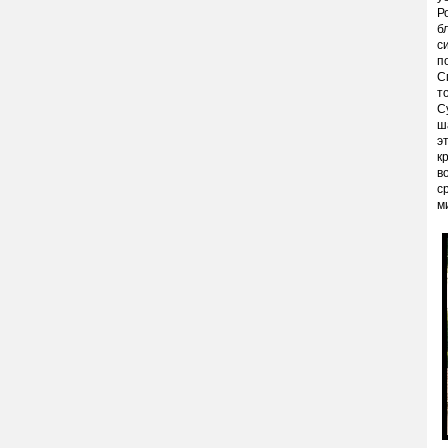
Р
б
с
п
С
т
С
ш
э
к
в
с
м