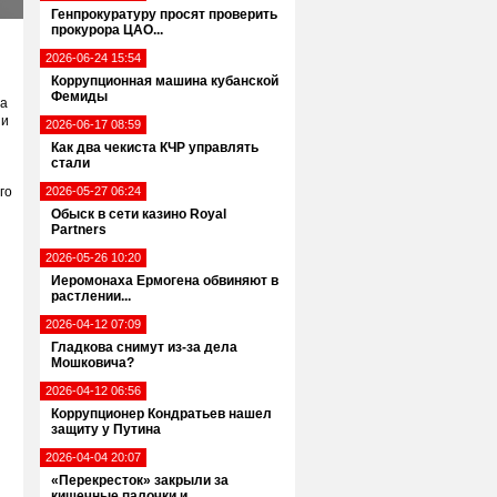
Генпрокуратуру просят проверить
прокурора ЦАО...
2026-06-24 15:54
Коррупционная машина кубанской
Фемиды
на
зи
2026-06-17 08:59
Как два чекиста КЧР управлять
стали
го
2026-05-27 06:24
Обыск в сети казино Royal
Partners
2026-05-26 10:20
Иеромонаха Ермогена обвиняют в
растлении...
2026-04-12 07:09
Гладкова снимут из-за дела
Мошковича?
2026-04-12 06:56
Коррупционер Кондратьев нашел
защиту у Путина
2026-04-04 20:07
«Перекресток» закрыли за
кишечные палочки и...