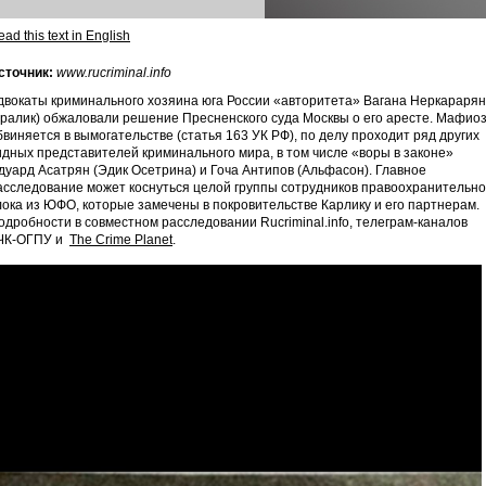
ad this text in English
сточник:
www.rucriminal.info
двокаты криминального хозяина юга России «авторитета» Вагана Неркараря
Кралик) обжаловали решение Пресненского суда Москвы о его аресте. Мафио
бвиняется в вымогательстве (статья 163 УК РФ), по делу проходит ряд других
идных представителей криминального мира, в том числе «воры в законе»
дуард Асатрян (Эдик Осетрина) и Гоча Антипов (Альфасон). Главное
асследование может коснуться целой группы сотрудников правоохранительно
лока из ЮФО, которые замечены в покровительстве Карлику и его партнерам.
одробности в совместном расследовании Rucriminal.info, телеграм-каналов
ЧК-ОГПУ и
The Crime Planet
.