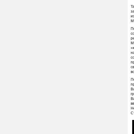
Т
з
и
М
П
с
р
М
«
н
с
п
с
в
П
п
В
г
В
в
Н
С