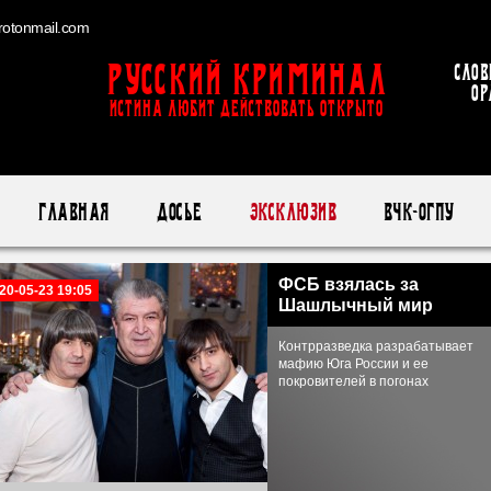
otonmail.com
Русский Криминал
Слов
ор
ИСТИНА ЛЮБИТ ДЕЙСТВОВАТЬ ОТКРЫТО
Главная
Досье
Эксклюзив
ВЧК-ОГПУ
ФСБ взялась за
20-05-23 19:05
Шашлычный мир
Контрразведка разрабатывает
мафию Юга России и ее
покровителей в погонах