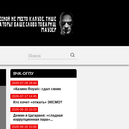
есной не место кляузе. Тише
аторы! Ваше слово товарищ
Маузер
ВЧК-ОГПУ
2026-07-28 18:44
«Казино Royal»: сдал своих
2026-07-17 14:45
Кто хочет «отжать» ЭКСМО?
2026-06-26 10:03
Демин и Цагараев: «сладкая
коррупционная пара»...
2026-06-26 10:00