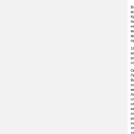
В
в
К
б
н
м
к
п
1
к
р
с
О
П
В
п
м
А
с
о
и
п
р
н
э
т