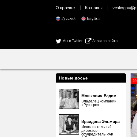
О проекте
Контакты
vchkogpu@pr
Русский
English
Мы в Twitter
Зеркало сайта
Новые досье
20
Мошкович Вадим
Владелец компании
«Русагро»
Ираидова Эльмира
Исполнительный
директор,
соучредитель РАК