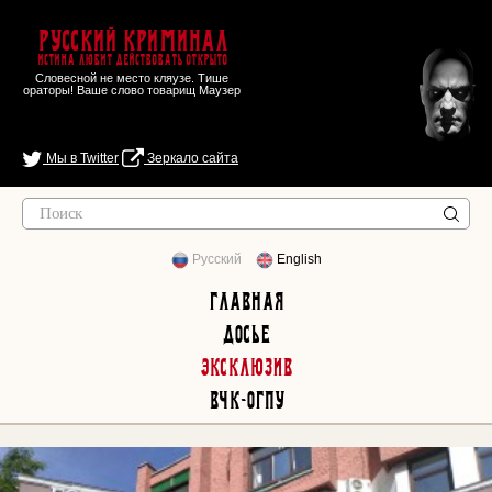
Русский Криминал
Истина любит действовать открыто
Словесной не место кляузе. Тише
ораторы! Ваше слово товарищ Маузер
Мы в Twitter
Зеркало сайта
Русский
English
Главная
Досье
Эксклюзив
ВЧК-ОГПУ