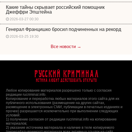
Какие тайны скрывает российский помощник
Джеффри Эпштейна
2026-03-27 00:30
Генерал Францишко бросил подчиненных на рекорд
2026-03-25 19:30
Все новости →
Русский Криминал
Истина любит действовать открыто
Любое копирование материалов разрешено только с согласия
редакции rucriminal.info.
Копирование и переработка любых материалов этого сайта для их
публичного использования (размещение на других сайтах,
размещение в электронных СМИ, публикации в печатных изданиях и
прочее) разрешается исключительно при выполнении следующих
условий:
1) получение согласия от редакции rucriminal.info на копирование
материалов;
2) указание источника материала и наличие в теле копируемого
(перерабатываемого) материала всех активных ссылок на сайт