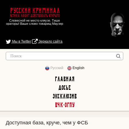
Русский Криминал
Истина любит действовать открыто
Словесной не место кляузе. Тише
ораторы! Ваше слово товарищ Маузер
Мы в Twitter
Зеркало сайта
Русский
English
Главная
Досье
Эксклюзив
ВЧК-ОГПУ
Доступная база, круче, чем у ФСБ