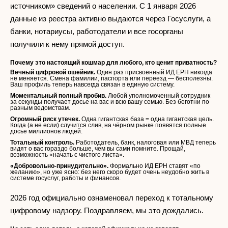
источником» сведений о населении. С 1 января 2026
данные из реестра активно выдаются через Госуслуги, а
банки, нотариусы, работодатели и все госорганы
получили к нему прямой доступ.
Почему это настоящий кошмар для любого, кто ценит приватность?
Вечный цифровой ошейник.
Один раз присвоенный ИД ЕРН никогда
не меняется. Смена фамилии, паспорта или переезд — бесполезны.
Ваш профиль теперь навсегда связан в единую систему.
Моментальный полный пробив.
Любой уполномоченный сотрудник
за секунды получает досье на вас и всю вашу семью. Без беготни по
разным ведомствам.
Огромный риск утечек.
Одна гигантская база = одна гигантская цель.
Когда (а не если) случится слив, на чёрном рынке появятся полные
досье миллионов людей.
Тотальный контроль.
Работодатель, банк, налоговая или МВД теперь
видят о вас гораздо больше, чем вы сами помните. Прощай,
возможность «начать с чистого листа».
«Добровольно-принудительно».
Формально ИД ЕРН ставят «по
желанию», но уже ясно: без него скоро будет очень неудобно жить в
системе госуслуг, работы и финансов.
2026 год официально ознаменовал переход к тотальному
цифровому надзору. Поздравляем, мы это дождались.