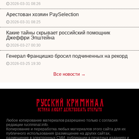
2026-03-31 08:26
Арестован хозяин PaySelection
2026-03-31 08:25
Какие тайны скрывает российский помощник
Джеффри Эпштейна
2026-03-27 00:30
Генерал Францишко бросил подчиненных на рекорд
2026-03-25 19:30
Все новости →
Русский Криминал
Истина любит действовать открыто
Любое копирование материалов разрешено только с согласия
редакции rucriminal.info.
Копирование и переработка любых материалов этого сайта для их
публичного использования (размещение на других сайтах,
размещение в электронных СМИ, публикации в печатных изданиях и