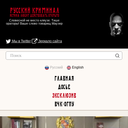
Русский Криминал
Истина любит действовать открыто
Словесной не место кляузе. Тише
ораторы! Ваше слово товарищ Маузер
Мы в Twitter
Зеркало сайта
Русский
English
Главная
Досье
Эксклюзив
ВЧК-ОГПУ