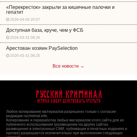
«Перекресток» закрыли за кишечные палочки и
гепатит
2026-04-04 20:07
Доступная база, круче, чем у ФСБ
2026-03-31 08:26
Арестован хозяин PaySelection
2026-03-31 08:25
Все новости →
Русский Криминал
Истина любит действовать открыто
Любое копирование материалов разрешено только с согласия
редакции rucriminal.info.
Копирование и переработка любых материалов этого сайта для их
публичного использования (размещение на других сайтах,
размещение в электронных СМИ, публикации в печатных изданиях и
прочее) разрешается исключительно при выполнении следующих