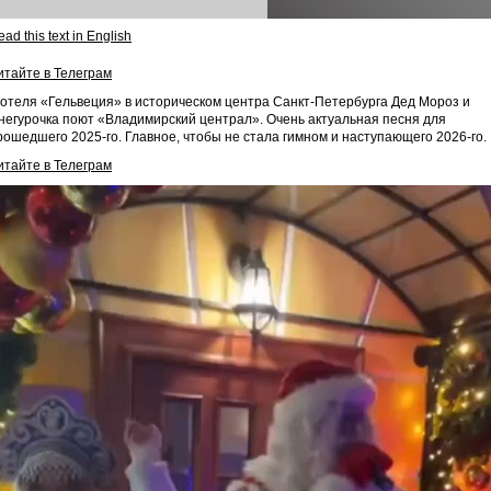
ad this text in English
итайте в Телеграм
 отеля «Гельвеция» в историческом центра Санкт-Петербурга Дед Мороз и
негурочка поют «Владимирский централ». Очень актуальная песня для
рошедшего 2025-го. Главное, чтобы не стала гимном и наступающего 2026-го.
итайте в Телеграм