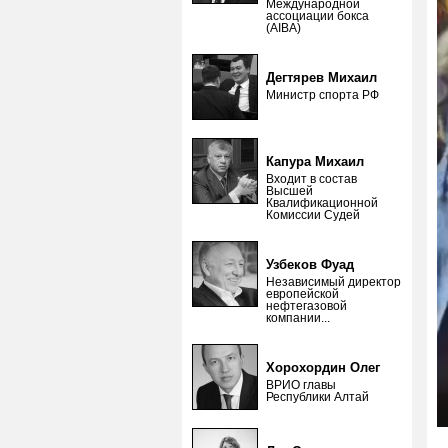
Международной
ассоциации бокса
(AIBA)
Дегтярев Михаил
Министр спорта РФ
Капура Михаил
Входит в состав
Высшей
Квалификационной
Комиссии Судей
Узбеков Фуад
Независимый директор
европейской
нефтегазовой
компании...
Хорохордин Олег
ВРИО главы
Республики Алтай