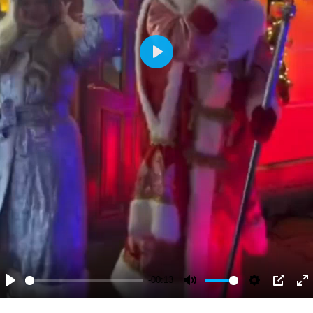
Play
-00:13
Play
Mute
Settings
PIP
En
fu