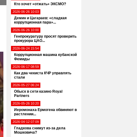
Кто хочет «отжать» ЭКСМО?
2026-06-26 10:03
Демин и Цагараев: «сладкая
коррупционная пара»...
2026-06-26 10:00
Генпрокуратуру просят проверить
прокурора ЦАО...
2026-06-24 15:54
Коррупционная машина кубанской
Фемиды
2026-06-17 08:59
Как два чекиста КЧР управлять
стали
2026-05-27 06:24
Обыск в сети казино Royal
Partners
2026-05-26 10:20
Иеромонаха Ермогена обвиняют в
растлении...
2026-04-12 07:09
Гладкова снимут из-за дела
Мошковича?