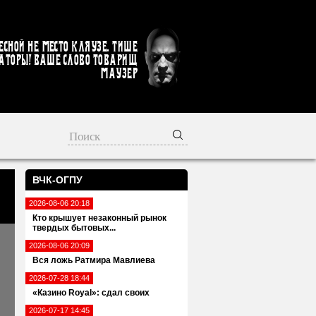
есной не место кляузе. Тише
аторы! Ваше слово товарищ
Маузер
ВЧК-ОГПУ
2026-08-06 20:18
Кто крышует незаконный рынок
твердых бытовых...
2026-08-06 20:09
Вся ложь Ратмира Мавлиева
2026-07-28 18:44
«Казино Royal»: сдал своих
2026-07-17 14:45