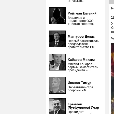
(«Русская...
Re
Ройтман Евгений
Ч
Владелец и
гендиректор ООО
У
«Чистая энергия»
С
п
Мантуров Денис
Ч
Первый заместитель
председателя
правительства РФ
Хабаров Михаил
Михаил Хабаров –
первый заместитель
президента –...
Иванов Тимур
Экс-замминистра
обороны РФ
Кремлев
(Лутфуллоев) Умар
Президент