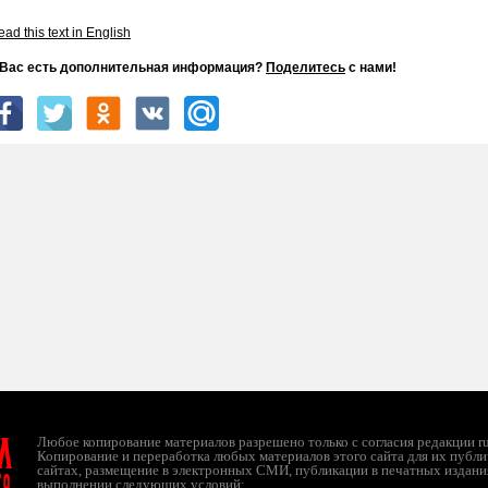
ad this text in English
 Вас есть дополнительная информация?
Поделитесь
с нами!
л
Любое копирование материалов разрешено только с согласия редакции ruc
Копирование и переработка любых материалов этого сайта для их публи
сайтах, размещение в электронных СМИ, публикации в печатных издани
ТО
выполнении следующих условий: