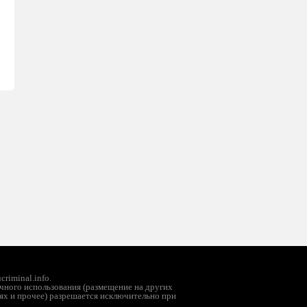
riminal.info.
чного использования (размещение на других
ях и прочее) разрешается исключительно при