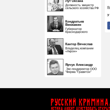
Лут Оксана
Должность: министр
Re
сельского хозяйства РФ
У
Кондратьев
Вениамин
Губернатор
Краснодарского
Кантор Вячеслав
Владелец компании
«Акрон»
Ярчук Александр
Экс-гендиректор ООО
"Фирма "Гравитон"
Русский Кримина
ИСТИНА ЛЮБИТ ДЕЙСТВОВАТЬ ОТКРЫ