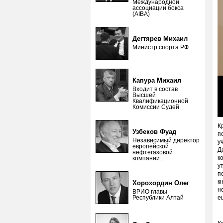
Международной
ассоциации бокса
(AIBA)
Дегтярев Михаил
Министр спорта РФ
Капура Михаил
Входит в состав
Высшей
Квалификационной
Комиссии Судей
К
Узбеков Фуад
п
Независимый директор
у
европейской
Д
нефтегазовой
к
компании...
у
п
к
Хорохордин Олег
н
ВРИО главы
Республики Алтай
е