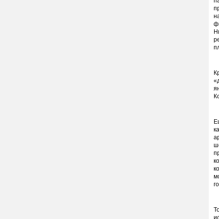
п
п
н
ф
Н
р
п
К
«
я
К
Е
к
а
ш
п
к
к
м
г
Т
и