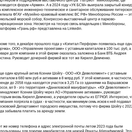
артнером и подрядчиком выставочного центра "Патриот" Минобороны, где
роводится форум «Армия». А в 2024 году «УК БСМ» выиграла закрытый конку
а комплексное инженерно-техническое и санитарное обслуживание питерског
илиала ФГАУ «Музейно-храмовый комплекс ВС РФ» Минобороны России — э
икольский морской собор, Конгрессно-выставочный центр и парково-
екреационная зона. Несмотря на тесную связь владельцев с Минобороны,
латформа «Грань рф» представлена на Linkedin.
роме того, в декабре прошлого года у «Кэпитал Перформ» появилась еще одн
дочка», ООО «Управление проектами» с уставным капиталом в 100 тыс. руб, а 
нваре доля компании в этой фирме оказалась заложена в Банк ВТБ Андрея
остина. Руководит дочерней фирмой все тот же Кирилл Демченко.
ще один крупный актив Ксении Шойгу - ООО «Юг Девелопмент» с уставным
апиталом в 680 млн руб и активами в 8 млрд руб. У этой компании, в частности,
ренде до 2058 года находится участок в 3,25 Га со зданиями на Варшавском
оссе, вл 9 - это территория «Даниловской мануфактуры». «Юг Девелопмент»
ринадлежит Ксении Шойгу через АО «Управление активами», руководит
оторым вновь Кирилл Демченко, а учредители скрыты из ЕГРЮЛ. Интересно, ч
омпания погрязла в судах - в частности, как минимум семь исков к ней подавал
осковский Департамент городского имущества, потому что фирма Шойгу с 202
ода забывала платить за аренду земли.
от же номер телефона и адрес электронной почты летом 2023 года были
спользованы для покупки авиабилетов для некоей Ренаты Абдрафиковой. Это