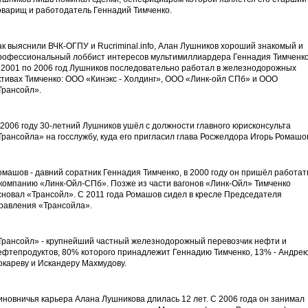
оварищ и работодатель Геннадий Тимченко.
ак выяснили ВЧК-ОГПУ и Rucriminal.info, Алан Лушников хороший знакомый и
рофессиональный лоббист интересов мультимиллиардера Геннадия Тимченко
 2001 по 2006 год Лушников последовательно работал в железнодорожных
ктивах Тимченко: ООО «Кинэкс - Холдинг», ООО «Линк-ойл СПб» и ООО
Трансойл».
 2006 году 30-летний Лушников ушёл с должности главного юрисконсульта
Трансойла» на госслужбу, куда его пригласил глава Росжелдора Игорь Ромашо
омашов - давний соратник Геннадия Тимченко, в 2000 году он пришёл работат
 компанию «Линк-Ойл-СПб». Позже из части вагонов «Линк-Ойл» Тимченко
сновал «Трансойл». С 2011 года Ромашов сидел в кресле Председателя
равления «Трансойла».
Трансойл» - крупнейший частный железнодорожный перевозчик нефти и
ефтепродуктов, 80% которого принадлежит Геннадию Тимченко, 13% - Андре
окареву и Искандеру Махмудову.
иновничья карьера Алана Лушникова длилась 12 лет. С 2006 года он занимал