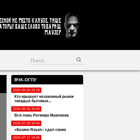
есной не место кляузе. Тише
аторы! Ваше слово товарищ
Маузер
ВЧК-ОГПУ
и
2026-08-06 20:18
Кто крышует незаконный рынок
твердых бытовых...
2026-08-06 20:09
Вся ложь Ратмира Мавлиева
2026-07-28 18:44
«Казино Royal»: сдал своих
2026-07-17 14:45