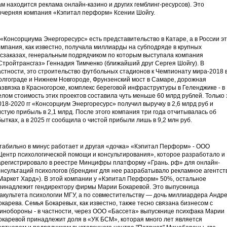
ам находится реклама онлайн-казино и других гемблинг-ресурсов). Это
очерняя компания «Кэпитал перформ» Ксении Шойгу.
 «Консорциума Энергоресурс» есть представительство в Катаре, а в России э
омпания, как известно, получала миллиарды на субподряде в крупных
осзаказах, генеральным подрядчиком по которым выступала компания
Стройтрансгаз» Геннадия Тимченко (ближайший друг Сергея Шойгу). В
астности, это строительство футбольных стадионов к Чемпионату мира-2018 
олгограде и Нижнем Новгороде, Фрунзенский мост в Самаре, дорожная
азвязка в Красногорске, комплекс береговой инфраструктуры в Геленджике - в
елом стоимость этих проектов составила чуть меньше 60 млрд рублей. Только 
018-2020 гг «Консорциум Энергоресурс» получил выручку в 2,6 млрд руб и
истую прибыль в 2,1 млрд. После этого компания три года отчитывалась об
бытках, а в 2025 гг сообщила о чистой прибыли лишь в 9,2 млн руб.
табильно в минус работает и другая «дочка» «Кэпитал Перформ» - ООО
Центр психологической помощи и консультирования», которое разработало и
арегистрировало в реестре Минцифры платформу «Грань. рф» для онлайн-
онсультаций психологов (брендинг для нее разрабатывало рекламное агентст
Маркет Хард»). В этой компании у «Кэпитал Перформ» 50%, остальное
ринадлежит гендиректору фирмы Марии Бокаревой. Это выпускница
акультета психологии МГУ, а по совместительству — дочь миллиардера Андр
окарева. Семья Бокаревых, как известно, также тесно связана бизнесом с
инобороны - в частности, через ООО «Бассета» выпускнице психфака Марии
окаревой принадлежит доля в «УК БСМ», которая много лет является