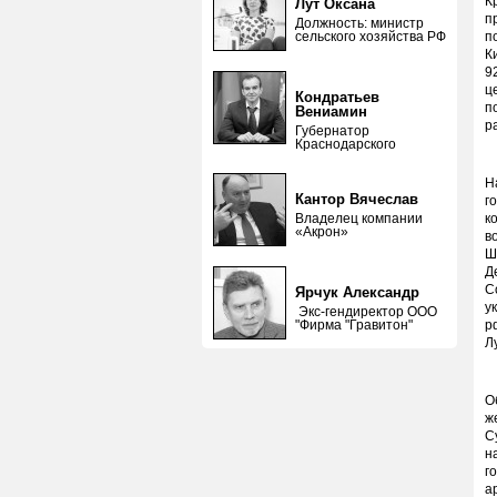
К
Лут Оксана
п
Должность: министр
сельского хозяйства РФ
п
К
9
ц
Кондратьев
п
Вениамин
р
Губернатор
Краснодарского
Н
Кантор Вячеслав
г
Владелец компании
к
«Акрон»
в
Ш
Д
С
Ярчук Александр
у
Экс-гендиректор ООО
"Фирма "Гравитон"
р
Л
О
ж
С
н
г
а