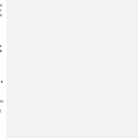
рс
о
то
а
в
 в
то
2