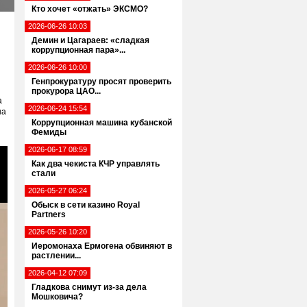
Кто хочет «отжать» ЭКСМО?
2026-06-26 10:03
Демин и Цагараев: «сладкая
коррупционная пара»...
2026-06-26 10:00
Генпрокуратуру просят проверить
прокурора ЦАО...
а
2026-06-24 15:54
на
Коррупционная машина кубанской
Фемиды
2026-06-17 08:59
Как два чекиста КЧР управлять
стали
2026-05-27 06:24
Обыск в сети казино Royal
Partners
2026-05-26 10:20
Иеромонаха Ермогена обвиняют в
растлении...
2026-04-12 07:09
Гладкова снимут из-за дела
Мошковича?