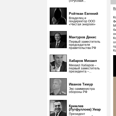
(«Русская...
Re
Ройтман Евгений
К
Владелец и
гендиректор ООО
Ф
«Чистая энергия»
М
б
о
Мантуров Денис
К
Первый заместитель
о
председателя
о
правительства РФ
К
Хабаров Михаил
Михаил Хабаров –
первый заместитель
президента –...
Иванов Тимур
Экс-замминистра
обороны РФ
Кремлев
(Лутфуллоев) Умар
Президент