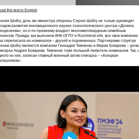
ad this text in English
сения Шойгу, дочь экс-министра обороны Сергея Шойгу не только руководит
ондом развития инновационного научно-технологического центра «Долина
енделеева», но и по-прежнему владеет многомиллиардным семейным
изнесом. Правда, как выяснили ВЧК-ОГПУ и Rucriminal.info, все свои компании
на переписала на номиналов – друзей и подчиненных. Партнерами структур
сении Шойгу являются компании Геннадия Тимченко и Мария Бокарева – дочк
лигарха Андрея Бокарева. Тимченко тоже большой любитель номиналов. Так, 
дного из них, записан главный военный актив олигарха – «Концерн
алашников».