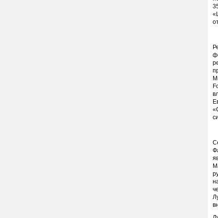
3
«
о
Р
ф
р
п
М
F
в
Е
«
с
С
Ф
я
М
р
н
ч
Л
в
Л