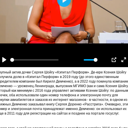
Play
-00:48
Play
Mute
Settings
PIP
En
fu
рупный актив дочки Сергея Шойгу «Кэпитал Перформ». Де-юре Ксения Шойгу
олучила долю в «Кэпитал Перформ» в 2019 году (до этого единственным
чредителем компании был Кирилл Демченко), а в 2022 году покинула компанию
емченко — уроженец Ленинграда, выпускник МГИМО (как и сама Ксения Шойгу
оторый как минимум с 2016 года управляет активами Ксении Шойгу: по данным
течек, оба использовали один номер телефона и электронную почту для
окупки авиабилетов и заказов из интернет магазинов - в частности, в одном из
нижных Демченко заказывал книгу Сергея Доренко «Расстрига». Очевидно, эти
омер и электронная почта принадлежат именно Демченко: он использовал их
ще в 2011 году для регистрации на сайтах и позднее на портале госуслуг.