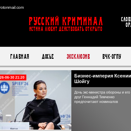
otonmail.com
Русский Криминал
Слов
ор
ИСТИНА ЛЮБИТ ДЕЙСТВОВАТЬ ОТКРЫТО
Главная
Досье
Эксклюзив
ВЧК-ОГПУ
Бизнес-империя Ксени
26-06-30 21:20
Шойгу
Дочь экс-министра обороны и его
друг Геннадий Тимченко
предпочитают номиналов