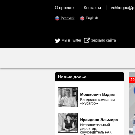
О проекте
Контакты
vchkogpu@pr
Русский
English
Мы в Twitter
Зеркало сайта
Новые досье
20
Мошкович Вадим
Владелец компании
«Русагро»
Ираидова Эльмира
Исполнительный
директор,
соучредитель РАК