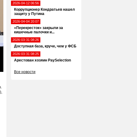
2026-04-12 06:56
Коррупционер Кондратьев нашел
защиту у Путина
2026-04-04 20:07
«Перекресток» закрыли за
кишечные палочки и...
2026-03-31 08:26
Доступная база, круче, чем у ФСБ
2026-03-31 08:25
Арестован хозяин PaySelection
ter
Все новости
llscreen
.
),