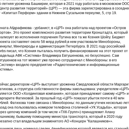
5-летняя уроженка Башкирии, которая в 2021 году работала в московском ОО
Центр развития территорий» (ЦРТ) — эта фирма зарегистрирована в соседне
т «Кэпитал Перформ» здании в Нижнем Сусальном переулке, 5, стр 19.
ената Абдрафикова - урбанист, в «ЦРТ» она работала над проектом «Остров
ортов». Это проект комплексного развития территории Кронштадта, который
еализует во исполнения поручения Путина все та же Ксения Шойгу. Бюджет
роекта составляет около 58 млрд рублей,в нем участвовали Минобороны,
инкульт, Минприроды и администрация Петербурга. В 2021 году российский
orbs писал, что Ксения пыталась получить финансирование на этот проект от
ладельца АФК «Система» Владимира Евтушенкова, но безуспешно. Сам
втушенков на тот момент уже прочно сотрудничал с Минобороны: в его
Систему» входило предприятие «Радиотехнические и информационные
истемы».
ейчас директором «ЦРТ» выступает уроженка Свердловской области Маргари
атихова, а структура собственности фирмы закольцована: учредителем «ЦРТ
вляется ООО «Холдинговая компания», которая принадлежит самому «ЦРТ» и
аргарите Фатиховой. За прошлый год «ЦРТ» показал убыток почти в 40 млн
ублей. Фатихова тоже связана с Минобороны: по данным утечек несколько лет
азад она пользовалась номером телефона столичной «УК Усадьба», которая
ерез цепочку компаний (в том числе «ТХК-Групп») принадлежит Алану
ушникову, бывшему помощнику министра транспорта, который в 2020 году
незапно стал владельцем знаменитого АО «Концерн "Калашников»».
ушников лишь номинал сделки, бенефициаром которой является его старший