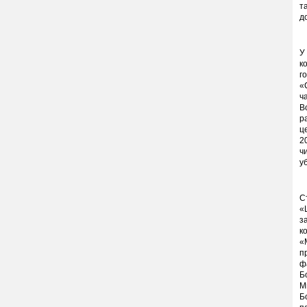
т
д
У
к
г
«
ч
В
р
ц
2
ч
у
С
«
з
к
«
п
ф
Б
М
Б