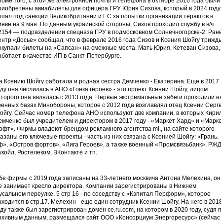
роме того, с этой же электронной почты и телефона в октябре 2016 года были
риобретены авиабилеты для офицера ГРУ Юрия Сизова, который в 2024 году
опал под санкции Великобритании и ЕС за попытки организации терактов в
иеве на 9 мая. По данным украинской стороны, Сизов проходил службу в в/ч
2154 — подразделении спецназа ГРУ в подмосковном Солнечногорске-2. Ран
ентр «Досье» сообщал, что в феврале 2016 года Сизов и Ксения Шойгу трижд
окупали билеты на «Сапсан» на смежные места. Мать Юрия, Кетеван Сизова,
аботает в качестве ИП в Санкт-Петербурге.
а Ксению Шойгу работала и родная сестра Демченко - Екатерина. Еще в 2017
оду она числилась в АНО «Гонка героев» - это проект Ксении Шойгу, лицом
оторого она являлась с 2013 года. Первые экстремальные забеги проходили н
оенных базах Минобороны, которое с 2012 года возглавлял отец Ксении Серг
ойгу. Сейчас номер телефона АНО используют две компании, в которых Кири
емченко был учредителем и директором в 2017 году - «Маркет Хард» и «Марк
офт». Фирмы владеют брендом рекламного агентства ml., на сайте которого
казаны его ключевые проекты - часть из них связана с Ксенией Шойгу: «Грань.
ф», «Остров фортов», «Лига Героев», а также военный «Промсвязьбанк», РЖД
укойл, Ростелеком, ВКонтакте и тп.
бе фирмы с 2019 года записаны на 33-летнего москвича Антона Мелехина, он
е занимает кресло директора. Компании зарегистрированы в Нижнем
усальном переулке, 5 стр 16 - по соседству с «Кэпитал Перформ», которое
аходится в стр.17. Мелехин - еще один сотрудник Ксении Шойгу. На него в 201
оду также был зарегистрирован домен ce.ru.com, на котором в 2020 году, судя 
рхивным данным, размещался сайт ООО «Консорциум Энергоресурс» (сейчас