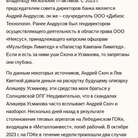
владельцу нескольких IT-активов. С 2023 г.
председателем совета директоров банка является
Андрей Андрусов, он же – соучредитель ООО «Дибиэс
Технологи». Ранее Андрусов был гендиректором
осуществляющего деятельность в области права ООО
«Нексус», принадлежащего кипрским офшорам
«Мультберн Лимитед» и «Лапистар Кампани Лимитед».
Если и есть за ними уши Скоча и Усманова, то запрятаны
они глубоко.
По данным некоторых источников, Андрей Скоч и Лев
Кветной давали деньги на раскрутку будущему олигарху
Алишеру Усманову, эти средства моги браться у
Солнцевской ОПГ Неудивительно, что в скандалах
Алишера Усманова часто всплывает Андрей Скоч и
наоборот. Несколько дней назад в результате
столкновения тяговых агрегатов на Лебединском ГОКе,
входящем в «Металлоинвест», погиб рабочий. В октябре
2023 г. на ГОКе в течение недели произошли два случая