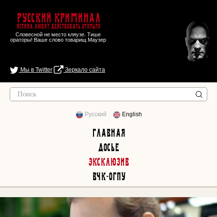
Русский Криминал
Истина любит действовать открыто
Словесной не место кляузе. Тише
ораторы! Ваше слово товарищ Маузер
Мы в Twitter
Зеркало сайта
Русский
English
Главная
Досье
Эксклюзив
ВЧК-ОГПУ