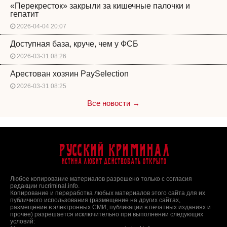
«Перекресток» закрыли за кишечные палочки и
гепатит
2026-04-04 20:07
Доступная база, круче, чем у ФСБ
2026-03-31 08:26
Арестован хозяин PaySelection
2026-03-31 08:25
Все новости →
Русский Криминал
Истина любит действовать открыто
Любое копирование материалов разрешено только с согласия
редакции rucriminal.info.
Копирование и переработка любых материалов этого сайта для их
публичного использования (размещение на других сайтах,
размещение в электронных СМИ, публикации в печатных изданиях и
прочее) разрешается исключительно при выполнении следующих
условий: