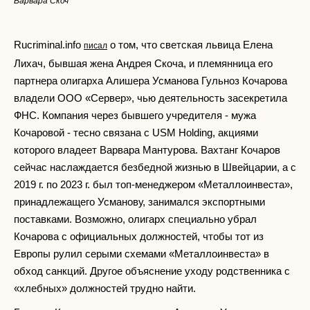
Варвара Скоч
Rucriminal.info
о том, что светская львица Елена
писал
Лихач, бывшая жена Андрея Скоча, и племянница его
партнера олигарха Алишера Усманова Гульноз Кочарова
владели ООО «Сервер», чью деятельность засекретила
ФНС. Компания через бывшего учредителя - мужа
Кочаровой - тесно связана с USM Holding, акциями
которого владеет Варвара Мантурова. Вахтанг Кочаров
сейчас наслаждается безбедной жизнью в Швейцарии, а с
2019 г. по 2023 г. был топ-менеджером «Металлоинвеста»,
принадлежащего Усманову, занимался экспортными
поставками. Возможно, олигарх специально убрал
Кочарова с официальных должностей, чтобы тот из
Европы рулил серыми схемами «Металлоинвеста» в
обход санкций. Другое объяснение уходу родственника с
«хлебных» должностей трудно найти.