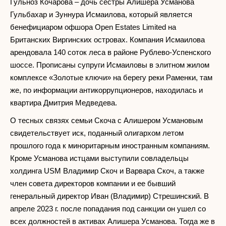
Гульноз Кочарова – дочь сестры Алишера Усманова
Гульбахар и Зуннура Исмаилова, который является
бенефициаром офшора Open Estates Limited на
Британских Виргинских островах. Компания Исмаилова
арендовала 140 соток леса в районе Рублево-Успенского
шоссе. Прописаны супруги Исмаиловы в элитном жилом
комплексе «Золотые ключи» на берегу реки Раменки, там
же, по информации антикоррупционеров, находилась и
квартира Дмитрия Медведева.
О тесных связях семьи Скоча с Алишером Усмановым
свидетельствует иск, поданный олигархом летом
прошлого года к миноритарным иностранным компаниям.
Кроме Усманова истцами выступили совладельцы
холдинга USM Владимир Скоч и Варвара Скоч, а также
член совета директоров компании и ее бывший
генеральный директор Иван (Владимир) Стрешинский. В
апреле 2023 г. после попадания под санкции он ушел со
всех должностей в активах Алишера Усманова. Тогда же в