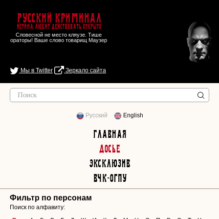
Русский Криминал
Истина любит действовать открыто
Словесной не место кляузе. Тише
ораторы! Ваше слово товарищ Маузер
Мы в Twitter
Зеркало сайта
Русский
English
Главная
Досье
Эксклюзив
ВЧК-ОГПУ
Фильтр по персонам
Поиск по алфавиту: