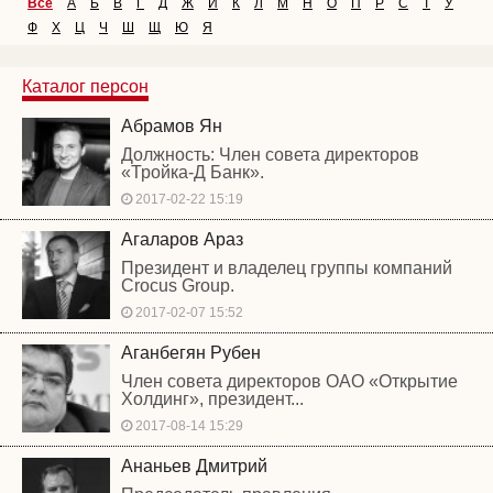
Все
А
Б
В
Г
Д
Ж
И
К
Л
М
Н
О
П
Р
С
Т
У
Ф
Х
Ц
Ч
Ш
Щ
Ю
Я
Каталог персон
Абрамов Ян
Должность: Член совета директоров
«Тройка-Д Банк».
2017-02-22 15:19
Агаларов Араз
Президент и владелец группы компаний
Crocus Group.
2017-02-07 15:52
Аганбегян Рубен
Член совета директоров ОАО «Открытие
Холдинг», президент...
2017-08-14 15:29
Ананьев Дмитрий