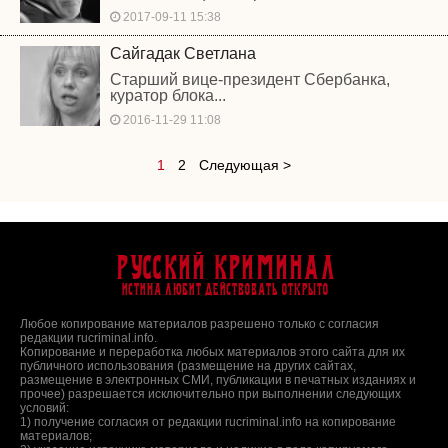
2017-09-11 15:38
Сайгадак Светлана
Старший вице-президент Сбербанка,
куратор блока...
2016-11-29 11:08
1
2
Следующая >
Русский Криминал
Истина любит действовать открыто
Любое копирование материалов разрешено только с согласия
редакции rucriminal.info.
Копирование и переработка любых материалов этого сайта для их
публичного использования (размещение на других сайтах,
размещение в электронных СМИ, публикации в печатных изданиях и
прочее) разрешается исключительно при выполнении следующих
условий:
1) получение согласия от редакции rucriminal.info на копирование
материалов;