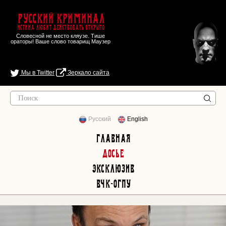
Русский Криминал
Истина любит действовать открыто
Словесной не место кляузе. Тише
ораторы! Ваше слово товарищ Маузер
Мы в Twitter
Зеркало сайта
Русский
English
Главная
Досье
Эксклюзив
ВЧК-ОГПУ