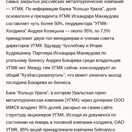
самых закрытых российских металлургических компаний
— УГМК. По информации банка "Кольцо Урала", доля
основателя и президента УГМК Искандара Махмудова
составляет чуть более 50%, гендиректора "УГМК-
Холдинга" Андрея Козицына — около 35%, по 7,5%
принадлежит двум топ-менеджерам и членам совета
директоров УГМК Эдуарду Чухлебову и Игорю
Кудряшкину. Партнера Искандара Махмудова по
угольному бизнесу Андрея Бокарева среди владельцев
УГМК нет. Между тем УГМК сейчас консолидирует их
общий "Кузбассразрезуголь", что может означать выход
господина Бокарева из бизнеса.
Банк "Кольцо Урала", в котором Уральская горно-
металлургическая компания (УГМК) через дочернее ООО
ММСК владеет 95% долей, раскрыл на своем сайте
структуру акционеров УГМК. Исходя из документа по
состоянию на январь в головной компании холдинга, ОАО
УГМК, 85% акций принадлежали компании Selmareco