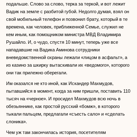
подальше. Слово за слово, терка за теркой, и вот лежит
Вадик на земле с разбитой губой. Недолго думая, взял он
свой мобильный телефон и позвонил брату, который в те
времена, как человек, приближенной Семье, служил не
кем иным, как помощником министра МВД Владимира
Рушайло. И, о чудо, спустя 10 минут, теперь уже все
нападавшие на Вадика Аминова сотрудники
вневедомственной охраны лежали «лицом в асфальт», а
из казино за шкирку вытаскивали их «ведомого», которого
они так прилежно оберегали.
Им оказался не кто иной, как Искандер Махмудов,
пытавшийся в момент, когда за ним пришли, поставить 110
тысяч на «черное». И просидел Махмудов всю ночь в
обезьяннике, как простой русский «бомж», в которого
тыкали пальцем, предлагали «съесть сало» и «сделать
слоника».
Чем уж там закончилась история, посетителям