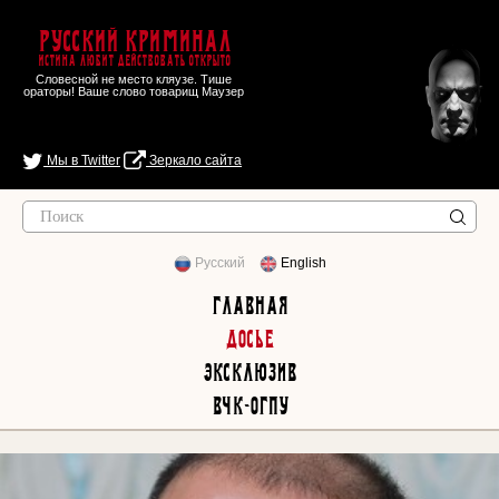
Русский Криминал
Истина любит действовать открыто
Словесной не место кляузе. Тише
ораторы! Ваше слово товарищ Маузер
Мы в Twitter
Зеркало сайта
Русский
English
Главная
Досье
Эксклюзив
ВЧК-ОГПУ