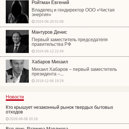
Ройтман Евгений
Владелец и гендиректор ООО «Чистая
энергия»
2024-06-20 01:08
Мантуров Денис
Первый заместитель председателя
правительства РФ
2024-06-12 22:49
Хабаров Михаил
Михаил Хабаров – первый заместитель
президента –...
2019-12-06 19:29
Новости
Кто крышует незаконный рынок твердых бытовых
отходов
2026-08-06 20:18
Вся ложь Ратмира Мавлиева