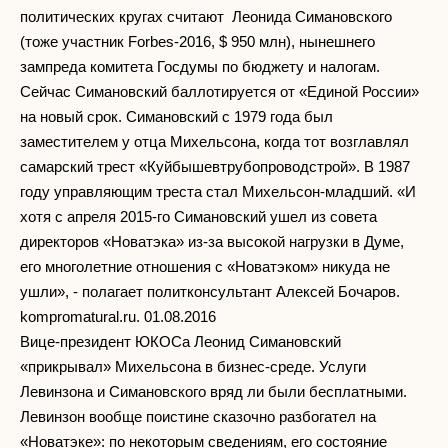
политических кругах считают Леонида Симановского
(тоже участник Forbes-2016, $ 950 млн), нынешнего
зампреда комитета Госдумы по бюджету и налогам.
Сейчас Симановский баллотируется от «Единой России»
на новый срок. Симановский с 1979 года был
заместителем у отца Михельсона, когда тот возглавлял
самарский трест «Куйбышевтрубопроводстрой». В 1987
году управляющим треста стал Михельсон-младший. «И
хотя с апреля 2015-го Симановский ушел из совета
директоров «Новатэка» из-за высокой нагрузки в Думе,
его многолетние отношения с «Новатэком» никуда не
ушли», - полагает политконсультант Алексей Бочаров.
kompromatural.ru. 01.08.2016
Вице-президент ЮКОСа Леонид Симановский
«прикрывал» Михельсона в бизнес-среде. Услуги
Левинзона и Симановского вряд ли были бесплатными.
Левинзон вообще поистине сказочно разбогател на
«Новатэке»: по некоторым сведениям, его состояние