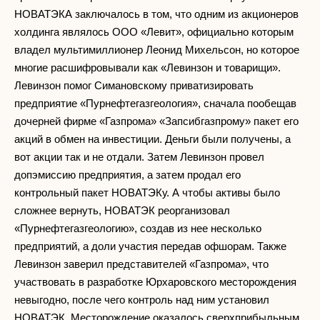
НОВАТЭКА заключалось в том, что одним из акционеров
холдинга являлось ООО «Левит», официально которым
владел мультимиллионер Леонид Михельсон, но которое
многие расшифровывали как «Левинзон и товарищи».
Левинзон помог Симановскому приватизировать
предприятие «Пурнефтегазгеология», сначала пообещав
дочерней фирме «Газпрома» «Запсибгазпрому» пакет его
акций в обмен на инвестиции. Деньги были получены, а
вот акции так и не отдали. Затем Левинзон провел
допэмиссию предприятия, а затем продал его
контрольный пакет НОВАТЭКу. А чтобы активы было
сложнее вернуть, НОВАТЭК реорганизовал
«Пурнефтегазгеологию», создав из нее несколько
предприятий, а доли участия передав офшорам. Также
Левинзон заверил представителей «Газпрома», что
участвовать в разработке Юрхаровского месторождения
невыгодно, после чего контроль над ним установил
НОВАТЭК. Месторождение оказалось сверхприбыльным,