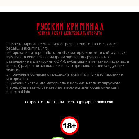
Русский Криминал
Истина любит действовать открыто
Любое копирование материалов разрешено только с согласия
редакции rucriminal.info.
Копирование и переработка любых материалов этого сайта для их
публичного использования (размещение на других сайтах,
размещение в электронных СМИ, публикации в печатных изданиях и
прочее) разрешается исключительно при выполнении следующих
условий:
1) получение согласия от редакции rucriminal.info на копирование
материалов;
2) указание источника материала и наличие в теле копируемого
(перерабатываемого) материала всех активных ссылок на сайт
rucriminal.info
О проекте
Контакты
vchkogpu@protonmail.com