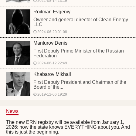
2021-08-14 13:19
Roitman Evgeniy
Owner and general director of Clean Energy
LLC
2024-06-20 01:08
Manturov Denis
First Deputy Prime Minister of the Russian
Federation
2024-06-12 22:49
Khabarov Mikhail
First Deputy President and Chairman of the
Board of the...
2019-12-06 19:29
News
The new ERN registry will be available from January 1,
2026: now the state knows EVERYTHING about you. And
this is just the beginning.