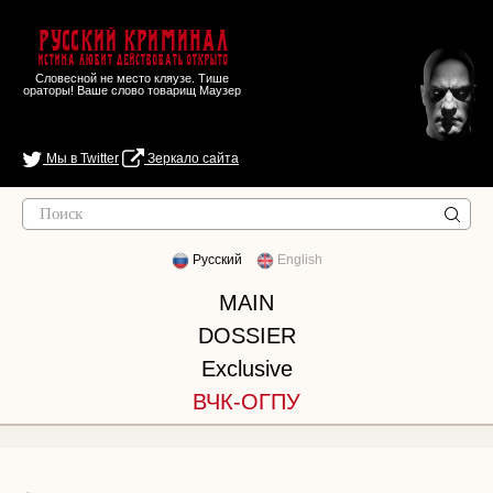
Русский Криминал
Истина любит действовать открыто
Словесной не место кляузе. Тише
ораторы! Ваше слово товарищ Маузер
Мы в Twitter
Зеркало сайта
Русский
English
MAIN
DOSSIER
Exclusive
ВЧК-ОГПУ