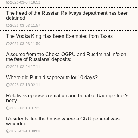
2026-03-04 18:52
The head of the Russian Railways department has been
detained.
2026-03-03 11:57
The Vodka King Has Been Exempted from Taxes
2026-03-03 11:50
A source from the Cheka-OGPU and Rucriminal.info on
the fate of Russians' deposits:
2026-02-24 17:11
Where did Putin disappear to for 10 days?
2026-02-18 02:11
Relatives oppose cremation and burial of Baumgertner's
body
2026-02-18 01:35
Residents flee the house where a GRU general was
wounded.
2026-02-13 00:08