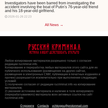
Investigators have been barred from investigating the
accident involving the boat of Putin's 76-year-old friend
and his 18-year-old girlfriend.
2026-01-26 22:23
All News →
Русский Криминал
Истина любит действовать открыто
Любое копирование материалов разрешено только с согласия
редакции rucriminal.info.
Копирование и переработка любых материалов этого сайта для их
публичного использования (размещение на других сайтах,
размещение в электронных СМИ, публикации в печатных изданиях и
прочее) разрешается исключительно при выполнении следующих
условий:
1) получение согласия от редакции rucriminal.info на копирование
материалов;
2) указание источника материала и наличие в теле копируемого
(перерабатываемого) материала всех активных ссылок на сайт
rucriminal.info
О проекте
Contacts
vchkogpu@protonmail.com