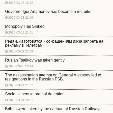
2026-03-25 18:22
Governor Igor Artamonov has become a recruiter
2026-03-23 22:49
Monopoly Has Sinked
2026-03-12 21:41
Редакции готовятся к сокращениям из-за запрета на
рекламу в Телеграм
2026-03-11 22:39
Ruslan Tsalikov was taken gently
2026-03-05 23:14
The assassination attempt on General Alekseev led to
resignations in the Russian FSB.
2026-03-04 21:52
Socialite sent to pretrial detention
2026-03-04 20:52
Bribes were taken by the carload at Russian Railways