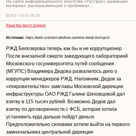
На сайте информационного агентства «РусПрес» размещен
материал, рассказывающий о проблемах...
2017-02-02 06:25
Read this text in English
Источник:
https://wek.ru/smert-dedova-zamela-sledy-korrupcii
РЖД Белозерова теперь как бы и не коррупционер
После внезапной смерти заведующего лабораторией
Московского госуниверситета путей сообщения
(МГУПС) Владимира Дедова развалилось дело о
коррупции менеджеров РЖД. Напомним, Дедов за
«покровительство» замглавы Московской дирекции
инфраструктуры ОАО РЖД Галине Шеховцовой дал
взятку в 115 тысяч рублей. Возможно Дедов дал
взятку по договоренности с ФСБ, которая хотела
установить куда дальше пойдут деньги.
Предположительно силовики хотели выйти на первого
замначальника центральной дирекции