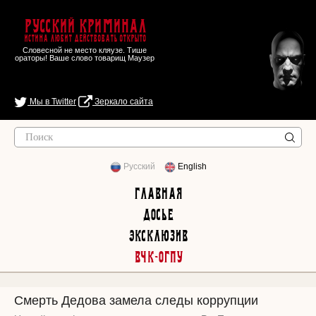
Русский Криминал
Истина любит действовать открыто
Словесной не место кляузе. Тише
ораторы! Ваше слово товарищ Маузер
Мы в Twitter
Зеркало сайта
Русский
English
Главная
Досье
Эксклюзив
ВЧК-ОГПУ
Смерть Дедова замела следы коррупции