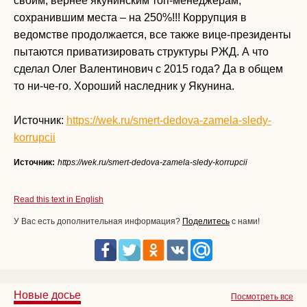
своим, вернее якунинским топ-менеджерам,
сохранившим места – на 250%!!! Коррупция в
ведомстве продолжается, все также вице-президенты
пытаются приватизировать структуры РЖД. А что
сделал Олег Валентинович с 2015 года? Да в общем
то ни-че-го. Хороший наследник у Якунина.
Источник:
https://wek.ru/smert-dedova-zamela-sledy-
korrupcii
Источник:
https://wek.ru/smert-dedova-zamela-sledy-korrupcii
Read this text in English
У Вас есть дополнительная информация?
Поделитесь
с нами!
Новые досье
Посмотреть все