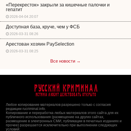
«Перекресток» закрыли за кишечные палочки и
гепатит
2026-04-04 20:07
Доступная база, круче, чем у ФСБ
2026-03-31 08:26
Арестован хозяин PaySelection
2026-03-31 08:25
Все новости →
Русский Криминал
Истина любит действовать открыто
Любое копирование материалов разрешено только с согласия
редакции rucriminal.info.
Копирование и переработка любых материалов этого сайта для их
публичного использования (размещение на других сайтах,
размещение в электронных СМИ, публикации в печатных изданиях и
прочее) разрешается исключительно при выполнении следующих
условий: