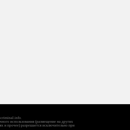
riminal.info.
чного использования (размещение на других
ях и прочее) разрешается исключительно при