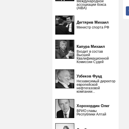
Международной
ассоциации бокса
(AIBA)
Дегтярев Михаил
Министр спорта РФ
Капура Михаил
Входит в состав
Высшей
Квалификационной
Комиссии Судей
Узбеков Фуад
Независимый директор
европейской
нефтегазовой
компании...
Хорохордин Олег
ВРИО главы
Республики Алтай