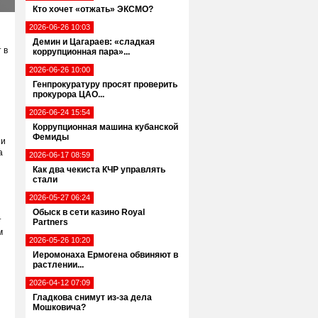
Кто хочет «отжать» ЭКСМО?
2026-06-26 10:03
Демин и Цагараев: «сладкая
 в
коррупционная пара»...
2026-06-26 10:00
Генпрокуратуру просят проверить
прокурора ЦАО...
2026-06-24 15:54
Коррупционная машина кубанской
Фемиды
 и
а
2026-06-17 08:59
Как два чекиста КЧР управлять
стали
2026-05-27 06:24
Обыск в сети казино Royal
т
Partners
м
2026-05-26 10:20
Иеромонаха Ермогена обвиняют в
растлении...
2026-04-12 07:09
Гладкова снимут из-за дела
Мошковича?