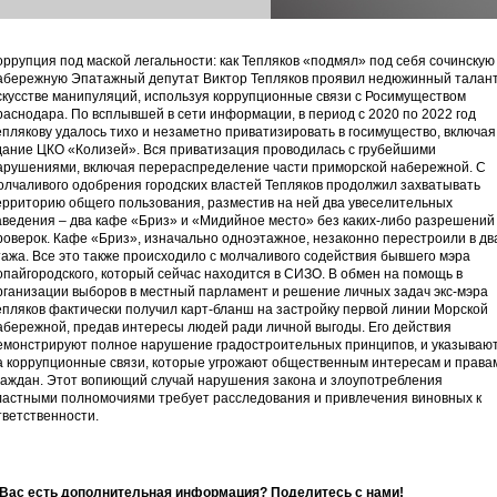
оррупция под маской легальности: как Тепляков «подмял» под себя сочинскую
абережную Эпатажный депутат Виктор Тепляков проявил недюжинный талант
скусстве манипуляций, используя коррупционные связи с Росимуществом
раснодара. По всплывшей в сети информации, в период с 2020 по 2022 год
еплякову удалось тихо и незаметно приватизировать в госимущество, включая
дание ЦКО «Колизей». Вся приватизация проводилась с грубейшими
арушениями, включая перераспределение части приморской набережной. С
олчаливого одобрения городских властей Тепляков продолжил захватывать
ерриторию общего пользования, разместив на ней два увеселительных
аведения – два кафе «Бриз» и «Мидийное место» без каких-либо разрешений
роверок. Кафе «Бриз», изначально одноэтажное, незаконно перестроили в дв
тажа. Все это также происходило с молчаливого содействия бывшего мэра
опайгородского, который сейчас находится в СИЗО. В обмен на помощь в
рганизации выборов в местный парламент и решение личных задач экс-мэра
епляков фактически получил карт-бланш на застройку первой линии Морской
абережной, предав интересы людей ради личной выгоды. Его действия
емонстрируют полное нарушение градостроительных принципов, и указываю
а коррупционные связи, которые угрожают общественным интересам и права
раждан. Этот вопиющий случай нарушения закона и злоупотребления
ластными полномочиями требует расследования и привлечения виновных к
тветственности.
 Вас есть дополнительная информация?
Поделитесь
с нами!