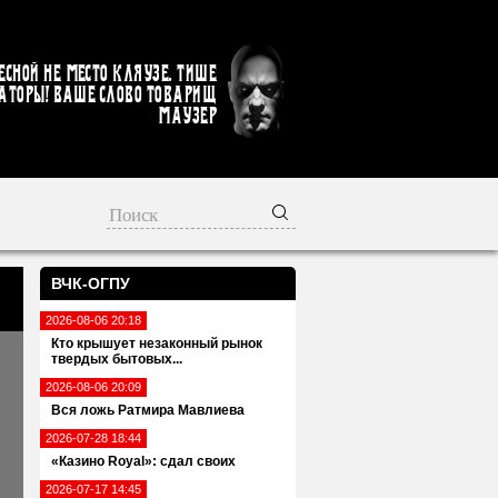
есной не место кляузе. Тише
аторы! Ваше слово товарищ
Маузер
ВЧК-ОГПУ
2026-08-06 20:18
Кто крышует незаконный рынок
твердых бытовых...
2026-08-06 20:09
Вся ложь Ратмира Мавлиева
2026-07-28 18:44
«Казино Royal»: сдал своих
2026-07-17 14:45