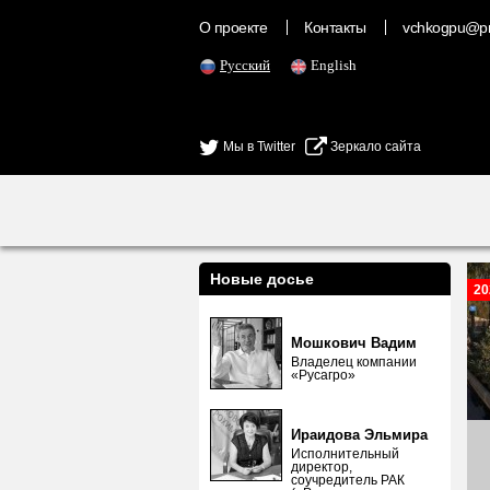
О проекте
Контакты
vchkogpu@pr
Русский
English
Мы в Twitter
Зеркало сайта
Новые досье
20
Мошкович Вадим
Владелец компании
«Русагро»
Ираидова Эльмира
Исполнительный
директор,
соучредитель РАК