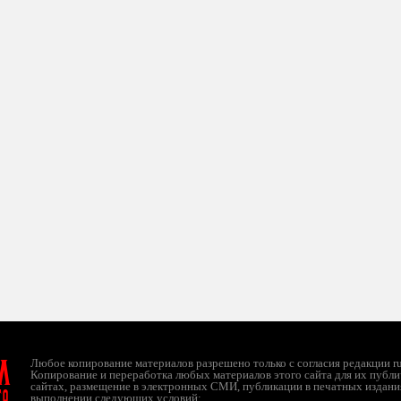
л
Любое копирование материалов разрешено только с согласия редакции ruc
Копирование и переработка любых материалов этого сайта для их публи
сайтах, размещение в электронных СМИ, публикации в печатных издани
ТО
выполнении следующих условий: