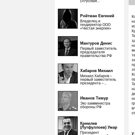
(«Русская...
Ройтман Евгений
К
Владелец и
н
гендиректор ООО
и
«Чистая энергия»
К
Т
з
Мантуров Денис
н
Первый заместитель
м
председателя
т
правительства РФ
з
п
э
Хабаров Михаил
К
Михаил Хабаров –
о
первый заместитель
президента –...
Т
н
д
Иванов Тимур
н
Экс-замминистра
г
обороны РФ
в
о
Кремлев
(Лутфуллоев) Умар
Президент
У