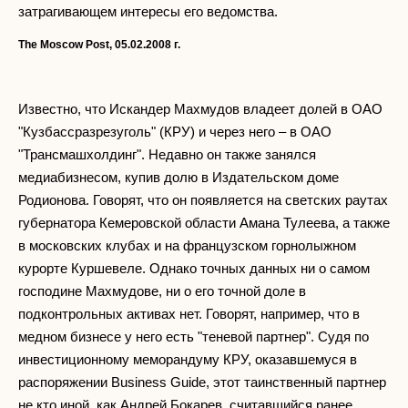
затрагивающем интересы его ведомства.
The Moscow Post, 05.02.2008
г.
Известно, что Искандер Махмудов владеет долей в ОАО
"Кузбассразрезуголь" (КРУ) и через него – в ОАО
"Трансмашхолдинг". Недавно он также занялся
медиабизнесом, купив долю в Издательском доме
Родионова. Говорят, что он появляется на светских раутах
губернатора Кемеровской области Амана Тулеева, а также
в московских клубах и на французском горнолыжном
курорте Куршевеле. Однако точных данных ни о самом
господине Махмудове, ни о его точной доле в
подконтрольных активах нет. Говорят, например, что в
медном бизнесе у него есть "теневой партнер". Судя по
инвестиционному меморандуму КРУ, оказавшемуся в
распоряжении Business Guide, этот таинственный партнер
не кто иной, как Андрей Бокарев, считавшийся ранее