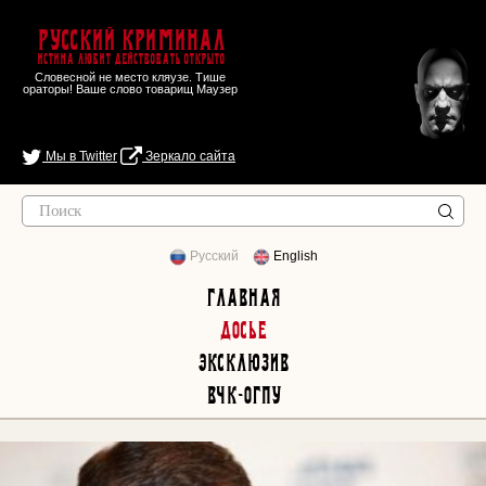
Русский Криминал
Истина любит действовать открыто
Словесной не место кляузе. Тише
ораторы! Ваше слово товарищ Маузер
Мы в Twitter
Зеркало сайта
Русский
English
Главная
Досье
Эксклюзив
ВЧК-ОГПУ