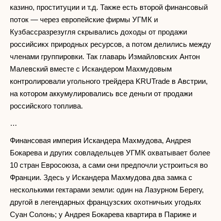
казино, проституции и т.д. Также есть второй финансовый
поток — через европейские фирмы УГМК и
Кузбассразрезугля скрывались доходы от продажи
российсикх природных ресурсов, а потом делились между
членами группировки. Так главарь Измайловских Антон
Малевский вместе с Искандером Махмудовым
контролировали угольного трейдера KRUTrade в Австрии,
на котором аккумулировались все деньги от продажи
российского топлива.
…
Финансовая империя Искандера Махмудова, Андрея
Бокарева и других совладельцев УГМК охватывает более
10 стран Евросоюза, а сами они предпочли устроиться во
Франции. Здесь у Искандера Махмудова два замка с
несколькими гектарами земли: один на Лазурном Берегу,
другой в легендарных французских охотничьих угодьях
Суан Солонь; у Андрея Бокарева квартира в Париже и