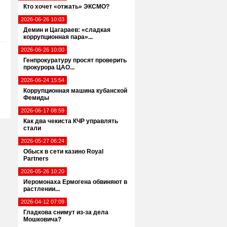
Кто хочет «отжать» ЭКСМО?
2026-06-26 10:03
Демин и Цагараев: «сладкая
коррупционная пара»...
2026-06-26 10:00
Генпрокуратуру просят проверить
прокурора ЦАО...
2026-06-24 15:54
Коррупционная машина кубанской
Фемиды
2026-06-17 08:59
Как два чекиста КЧР управлять
стали
2026-05-27 06:24
Обыск в сети казино Royal
Partners
2026-05-26 10:20
Иеромонаха Ермогена обвиняют в
растлении...
2026-04-12 07:09
Гладкова снимут из-за дела
Мошковича?