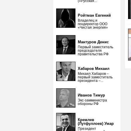
(«Русская...
Ройтман Евгений
Владелец и
гендиректор ООО
«Чистая энергия»
Мантуров Денис
Первый заместитель
председателя
правительства РФ
Хабаров Михаил
Михаил Хабаров –
первый заместитель
президента –...
Иванов Тимур
Экс-замминистра
обороны РФ
Кремлев
(Лутфуллоев) Умар
Президент