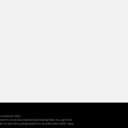
riminal.info.
чного использования (размещение на других
ях и прочее) разрешается исключительно при