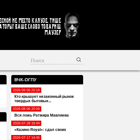
есной не место кляузе. Тише
аторы! Ваше слово товарищ
Маузер
ВЧК-ОГПУ
2026-08-06 20:18
Кто крышует незаконный рынок
твердых бытовых...
2026-08-06 20:09
Вся ложь Ратмира Мавлиева
2026-07-28 18:44
«Казино Royal»: сдал своих
2026-07-17 14:45