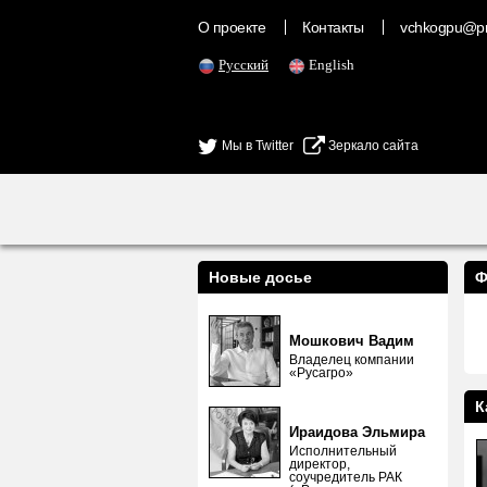
О проекте
Контакты
vchkogpu@pr
Русский
English
Мы в Twitter
Зеркало сайта
Новые досье
Ф
Мошкович Вадим
Владелец компании
«Русагро»
К
Ираидова Эльмира
Исполнительный
директор,
соучредитель РАК