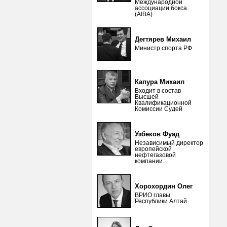
Международной
ассоциации бокса
(AIBA)
Дегтярев Михаил
Министр спорта РФ
Капура Михаил
Входит в состав
Высшей
Квалификационной
Комиссии Судей
Узбеков Фуад
Независимый директор
европейской
нефтегазовой
компании...
Хорохордин Олег
ВРИО главы
Республики Алтай