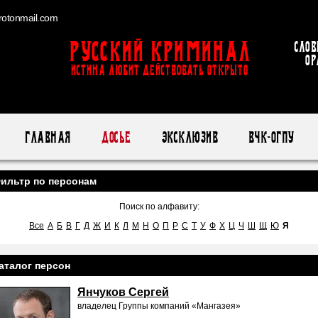
otonmail.com
Русский Криминал
Слов
ор
ИСТИНА ЛЮБИТ ДЕЙСТВОВАТЬ ОТКРЫТО
Главная
Досье
Эксклюзив
ВЧК-ОГПУ
ильтр по персонам
Поиск по алфавиту:
Все
А
Б
В
Г
Д
Ж
И
К
Л
М
Н
О
П
Р
С
Т
У
Ф
Х
Ц
Ч
Ш
Щ
Ю
Я
аталог персон
Янчуков Сергей
владелец Группы компаний «Мангазея»