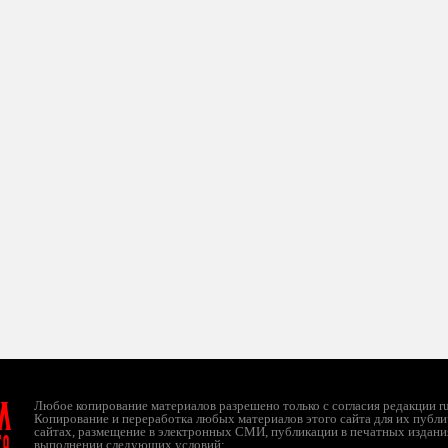
л
Любое копирование материалов разрешено только с согласия редакции ruc
Копирование и переработка любых материалов этого сайта для их публи
сайтах, размещение в электронных СМИ, публикации в печатных издани
ТО
выполнении следующих условий: