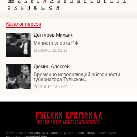
Все
А
Б
В
Г
Д
Ж
И
К
Л
М
Н
О
П
Р
С
Т
У
Ф
Х
Ц
Ч
Ш
Щ
Ю
Я
Каталог персон
Дегтярев Михаил
Министр спорта РФ
2024-05-21 02:19
Дюмин Алексей
Временно исполняющий обязанности
губернатора Тульской...
2016-10-13 11:00
Русский Криминал
Истина любит действовать открыто
Любое копирование материалов разрешено только с согласия