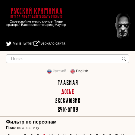
Русский Криминал
Истина любит действовать открыто
Словесной не место кляузе. Тише
ораторы! Ваше слово товарищ Маузер
Мы в Twitter
Зеркало сайта
Русский
English
Главная
Досье
Эксклюзив
ВЧК-ОГПУ
Фильтр по персонам
Поиск по алфавиту: