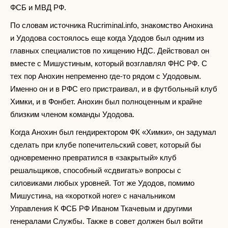
ФСБ и МВД РФ.
По словам источника Rucriminal.info, знакомство Анохина
и Удодова состоялось еще когда Удодов был одним из
главных специалистов по хищению НДС. Действовал он
вместе с Мишустиным, который возглавлял ФНС РФ. С
тех пор Анохин непременно где-то рядом с Удодовым.
Именно он и в РФС его пристраивал, и в футбольный клуб
Химки, и в Фонбет. Анохин был полноценным и крайне
близким членом команды Удодова.
Когда Анохин был гендиректором ФК «Химки», он задумал
сделать при клубе попечительский совет, который бы
одновременно превратился в «закрытый» клуб
решальщиков, способный «сдвигать» вопросы с
силовиками любых уровней. Тот же Удодов, помимо
Мишустина, на «короткой ноге» с начальником
Управления К ФСБ РФ Иваном Ткачевым и другими
генералами Службы. Также в совет должен был войти