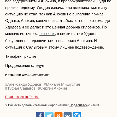
все задержанием и Анохина, и правоохранителей. Судя по
произошедшему, Удодов изначально вмешиваться в эту
ситуацию не стал, так как Анохин не выполнял приказ.
Однако, Анохин, конечно, знает абсолютно все о команде
Удодова и ее делах и это ценная добыча силовиков. По
мнению источника
, в связи с этим Удодов,
ВЧК-ОГПУ
безусловно, подключиться к спасению Анохина. И
ситуация с Салыговым этому лишнее подтверждение.
Тимофей Гришин
Продолжение следует
Источник:
www.rucriminal.info
#Александр Удодов
#Михаил Мишустин
#Туфан Садыгов
#Сергей Анохин
Read this text in English
У Вас есть дополнительная информация?
Поделитесь
с нами!