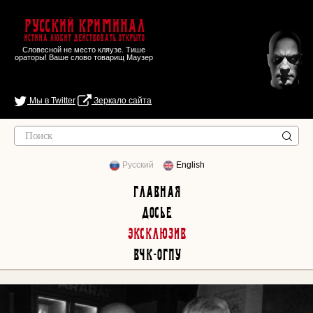
Русский Криминал
Истина любит действовать открыто
Словесной не место кляузе. Тише
ораторы! Ваше слово товарищ Маузер
Мы в Twitter
Зеркало сайта
Русский
English
Главная
Досье
Эксклюзив
ВЧК-ОГПУ