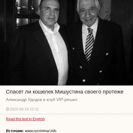
Спасет ли кошелек Мишустина своего протеже
Александр Удодов и клуб VIP-решал
2025-06-16 22:31
Read this text in English
Источник:
www.rucriminal.info