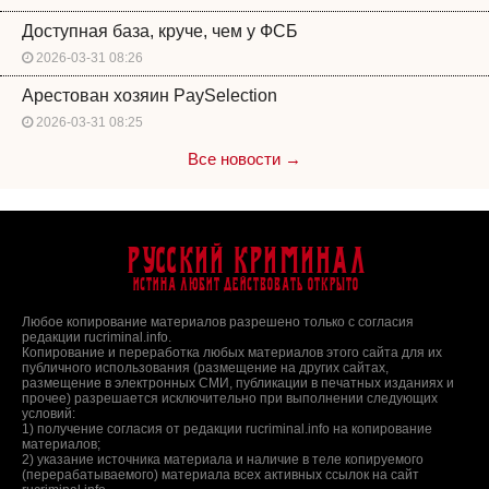
Доступная база, круче, чем у ФСБ
2026-03-31 08:26
Арестован хозяин PaySelection
2026-03-31 08:25
Все новости →
Русский Криминал
Истина любит действовать открыто
Любое копирование материалов разрешено только с согласия
редакции rucriminal.info.
Копирование и переработка любых материалов этого сайта для их
публичного использования (размещение на других сайтах,
размещение в электронных СМИ, публикации в печатных изданиях и
прочее) разрешается исключительно при выполнении следующих
условий:
1) получение согласия от редакции rucriminal.info на копирование
материалов;
2) указание источника материала и наличие в теле копируемого
(перерабатываемого) материала всех активных ссылок на сайт