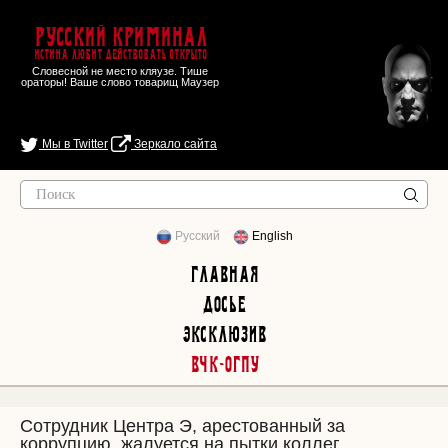
Русский Криминал
Истина любит действовать открыто
Словесной не место кляузе. Тише
ораторы! Ваше слово товарищ Маузер
Мы в Twitter
Зеркало сайта
Русский
English
Главная
Досье
Эксклюзив
ВЧК-ОГПУ
Сотрудник Центра Э, арестованный за
коррупцию, жалуется на пытки коллег