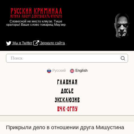
Русский Криминал
Истина любит действовать открыто
Словесной не место кляузе. Тише
ораторы! Ваше слово товарищ Маузер
Мы в Twitter
Зеркало сайта
Русский
English
Главная
Досье
Эксклюзив
ВЧК-ОГПУ
Прикрыли дело в отношении друга Мишустина