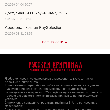
2026-04-04 20:07
Доступная база, круче, чем у ФСБ
2026-03-31 08:26
Арестован хозяин PaySelection
2026-03-31 08:25
Все новости →
Русский Криминал
Истина любит действовать открыто
Любое копирование материалов разрешено только с согласия
редакции rucriminal.info.
Копирование и переработка любых материалов этого сайта для их
публичного использования (размещение на других сайтах,
размещение в электронных СМИ, публикации в печатных изданиях и
прочее) разрешается исключительно при выполнении следующих
условий:
1) получение согласия от редакции rucriminal.info на копирование
материалов;
2) указание источника материала и наличие в теле копируемого