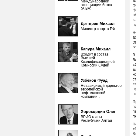
д
Международной
ассоциации бокса
ф
(AIBA)
ф
о
з
Дегтярев Михаил
п
Министр спорта РФ
Н
д
(
в
Капура Михаил
Входит в состав
В
Высшей
В
Квалификационной
«
Комиссии Судей
д
к
с
Узбеков Фуад
е
Независимый директор
п
европейской
нефтегазовой
п
компании...
П
п
Хорохордин Олег
п
г
ВРИО главы
Республики Алтай
П
«
б