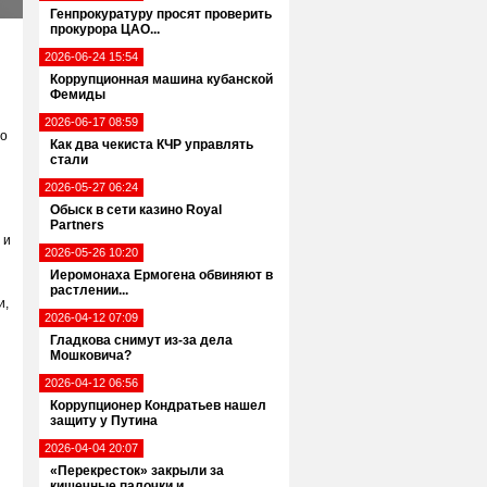
Генпрокуратуру просят проверить
прокурора ЦАО...
2026-06-24 15:54
Коррупционная машина кубанской
Фемиды
2026-06-17 08:59
го
Как два чекиста КЧР управлять
стали
2026-05-27 06:24
Обыск в сети казино Royal
Partners
 и
2026-05-26 10:20
Иеромонаха Ермогена обвиняют в
растлении...
и,
2026-04-12 07:09
Гладкова снимут из-за дела
Мошковича?
2026-04-12 06:56
Коррупционер Кондратьев нашел
защиту у Путина
2026-04-04 20:07
«Перекресток» закрыли за
кишечные палочки и...