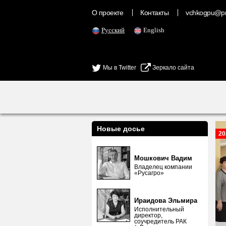
О проекте
Контакты
vchkogpu@pr
Русский
English
Мы в Twitter
Зеркало сайта
Новые досье
20
Мошкович Вадим
Владелец компании
«Русагро»
Ираидова Эльмира
Исполнительный
директор,
соучредитель РАК