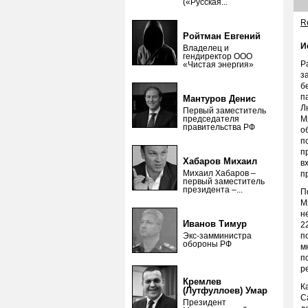
(«Русская...
Re
Ройтман Евгений
И
Владелец и
гендиректор ООО
Р
«Чистая энергия»
з
б
п
Мантуров Денис
Л
Первый заместитель
председателя
М
правительства РФ
о
п
п
Хабаров Михаил
в
Михаил Хабаров –
п
первый заместитель
президента –...
П
М
н
Иванов Тимур
2
Экс-замминистра
п
обороны РФ
м
п
р
Кремлев
К
(Лутфуллоев) Умар
С
Президент