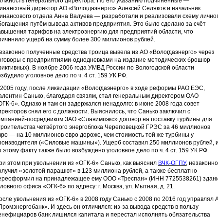
олжность генерального директора. По его указанию подчинённые —
инансовый директор АО «Вологдаэнерго» Алексей Селяков и начальник
инансового отдела Анна Валуева — разработали и реализовали схему лично
богащения путём вывода активов предприятия. Это было сделано за счёт
авышения тарифов на электроэнергию для предприятий области, что
ричинило ущерб на сумму более 300 миллионов рублей.
езаконно полученные средства троица вывела из АО «Вологдаэнерго» через
оговоры с предприятиями-однодневками на издание методических брошюр
фиктивных). В ноябре 2006 года УМВД России по Вологодской области
озбудило уголовное дело по ч. 4 ст. 159 УК РФ.
 2005 году, после ликвидации «Вологдаэнерго» в ходе реформы РАО ЕЭС,
алентин Санько, благодаря связям, стал генеральным директором ОАО
ОГК-6». Однако и там он задержался ненадолго: в июне 2008 года совет
иректоров снял его с должности. Выяснилось, что Санько заключил с
омпанией-посредником ЗАО «Славимпэкс» договор на поставку турбины для
троительства четвёртого энергоблока Череповецкой ГРЭС за 46 миллионов
вро — на 10 миллионов евро дороже, чем стоимость той же турбины у
роизводителя («Силовые машины»). Ущерб составил 250 миллионов рублей, 
о этому факту также было возбуждено уголовное дело по ч. 4 ст. 159 УК РФ.
ри этом при увольнении из «ОГК-6» Санько, как выяснил
ВЧК-ОГПУ
, незаконно
олучил «золотой парашют» в 123 миллиона рублей, а также бесплатно
ереоформил на принадлежащее ему ООО «Треспан» (ИНН 7725538261) здан
оловного офиса «ОГК-6» по адресу: г. Москва, ул. Мытная, д. 21.
осле увольнения из «ОГК-6» в 2008 году Санько с 2008 по 2016 год управлял 
Промэнергобанк». И здесь он отличился: из-за вывода средств в пользу
енефициаров банк лишился капитала и перестал исполнять обязательства