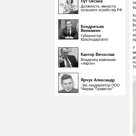
Лут Оксана
п
Должность: министр
б
сельского хозяйства РФ
К
б
В
Кондратьев
с
Вениамин
у
Губернатор
Краснодарского
п
У
м
Кантор Вячеслав
д
Владелец компании
п
«Акрон»
Т
Ярчук Александр
Экс-гендиректор ООО
"Фирма "Гравитон"