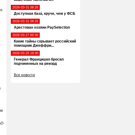
2026-03-31 08:26
го
Доступная база, круче, чем у ФСБ
2026-03-31 08:25
Арестован хозяин PaySelection
2026-03-27 00:30
Какие тайны скрывает российский
помощник Джеффри...
2026-03-25 19:30
Генерал Францишко бросил
подчиненных на рекорд
Все новости
и
ие
АО