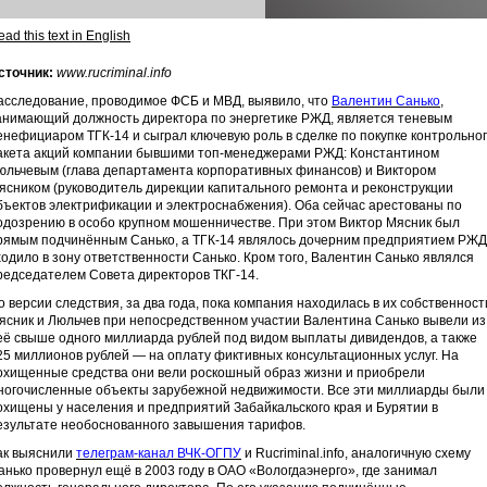
ad this text in English
сточник:
www.rucriminal.info
асследование, проводимое ФСБ и МВД, выявило, что
Валентин Санько
,
анимающий должность директора по энергетике РЖД, является теневым
енефициаром ТГК-14 и сыграл ключевую роль в сделке по покупке контрольно
акета акций компании бывшими топ-менеджерами РЖД: Константином
юльчевым (глава департамента корпоративных финансов) и Виктором
ясником (руководитель дирекции капитального ремонта и реконструкции
бъектов электрификации и электроснабжения). Оба сейчас арестованы по
одозрению в особо крупном мошенничестве. При этом Виктор Мясник был
рямым подчинённым Санько, а ТГК-14 являлось дочерним предприятием РЖД
ходило в зону ответственности Санько. Кром того, Валентин Санько являлся
редседателем Совета директоров ТКГ-14.
о версии следствия, за два года, пока компания находилась в их собственност
ясник и Люльчев при непосредственном участии Валентина Санько вывели из
её свыше одного миллиарда рублей под видом выплаты дивидендов, а также
25 миллионов рублей — на оплату фиктивных консультационных услуг. На
охищенные средства они вели роскошный образ жизни и приобрели
ногочисленные объекты зарубежной недвижимости. Все эти миллиарды были
охищены у населения и предприятий Забайкальского края и Бурятии в
езультате необоснованного завышения тарифов.
ак выяснили
телеграм-канал ВЧК-ОГПУ
и Rucriminal.info, аналогичную схему
анько провернул ещё в 2003 году в ОАО «Вологдаэнерго», где занимал