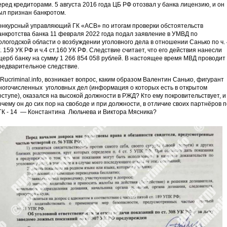
еред кредиторами. 5 августа 2016 года ЦБ РФ отозвал у банка лицензию, и он
ыл признан банкротом.
онкурсный управляющий ГК «АСВ» по итогам проверки обстоятельств
анкротства банка 11 февраля 2022 года подал заявление в УМВД по
ологодской области о возбуждении уголовного дела в отношении Санько по ч. 
т. 159 УК РФ и ч.4 ст.160 УК РФ. Следствие считает, что его действия нанесли
щерб банку на сумму 1 266 854 058 рублей. В настоящее время МВД проводит
редварительное следствие.
 Rucriminal.info, возникает вопрос, каким образом Валентин Санько, фигурант
ногочисленных уголовных дел (информация о которых есть в открытом
оступе), оказался на высокой должности в РЖД? Кто ему покровительствует, и
очему он до сих пор на свободе и при должности, в отличие своих партнёров п
ГК - 14 — Константина Люльчева и Виктора Мясника?