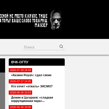
есной не место кляузе. Тише
аторы! Ваше слово товарищ
Маузер
ВЧК-ОГПУ
2026-07-28 18:44
«Казино Royal»: сдал своих
2026-07-17 14:45
Кто хочет «отжать» ЭКСМО?
2026-06-26 10:03
Демин и Цагараев: «сладкая
коррупционная пара»...
2026-06-26 10:00