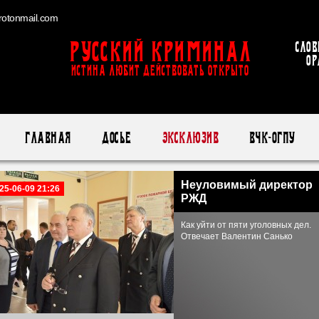
otonmail.com
Русский Криминал
Слов
ор
ИСТИНА ЛЮБИТ ДЕЙСТВОВАТЬ ОТКРЫТО
Главная
Досье
Эксклюзив
ВЧК-ОГПУ
Неуловимый директор
25-06-09 21:26
РЖД
Как уйти от пяти уголовных дел.
Отвечает Валентин Санько