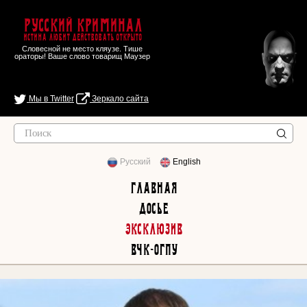
Русский Криминал
Истина любит действовать открыто
Словесной не место кляузе. Тише
ораторы! Ваше слово товарищ Маузер
Мы в Twitter
Зеркало сайта
Русский
English
Главная
Досье
Эксклюзив
ВЧК-ОГПУ