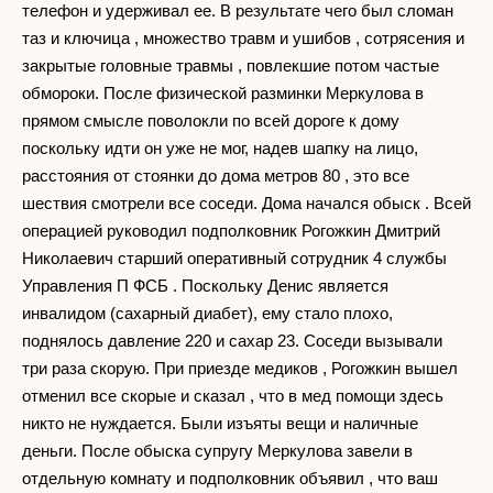
телефон и удерживал ее. В результате чего был сломан
таз и ключица , множество травм и ушибов , сотрясения и
закрытые головные травмы , повлекшие потом частые
обмороки. После физической разминки Меркулова в
прямом смысле поволокли по всей дороге к дому
поскольку идти он уже не мог, надев шапку на лицо,
расстояния от стоянки до дома метров 80 , это все
шествия смотрели все соседи. Дома начался обыск . Всей
операцией руководил подполковник Рогожкин Дмитрий
Николаевич старший оперативный сотрудник 4 службы
Управления П ФСБ . Поскольку Денис является
инвалидом (сахарный диабет), ему стало плохо,
поднялось давление 220 и сахар 23. Соседи вызывали
три раза скорую. При приезде медиков , Рогожкин вышел
отменил все скорые и сказал , что в мед помощи здесь
никто не нуждается. Были изъяты вещи и наличные
деньги. После обыска супругу Меркулова завели в
отдельную комнату и подполковник объявил , что ваш